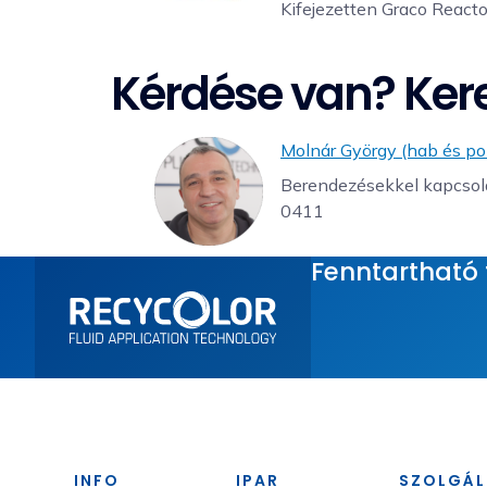
Kifejezetten Graco Reacto
Kérdése van? Ker
Molnár György (hab és po
Berendezésekkel kapcsola
0411‬
Fenntartható t
INFO
IPAR
SZOLGÁL