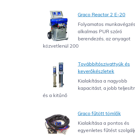
Graco Reactor 2 E-20
Folyamatos munkavégzés
alkalmas PUR szóró
berendezés, az anyagot
közvetlenül 200
Továbbítószivattyúk és
keverőkészletek
Kialakítása a nagyobb
kapacitást, a jobb teljesí
és a kitűnő
Graco fűtött tömlők
Kialakítása a pontos és
egyenletes fűtést szolgál