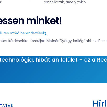
r
rendelkezik, amely több
essen minket!
liurea szóró berendezések)
tos kérdésekkel forduljon Molnár György kollégánkhoz. E-mai
echnológia, hibátlan felület – ez a Rec
Hír
TATÁS