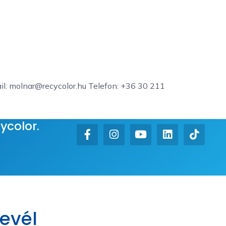
l: molnar@recycolor.hu Telefon: ‭+36 30 211
ycolor.
levél