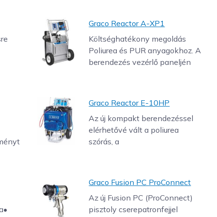
Graco Reactor A-XP1
re
Költséghatékony megoldás
Poliurea és PUR anyagokhoz. A
berendezés vezérlő paneljén
Graco Reactor E-10HP
Az új kompakt berendezéssel
elérhetővé vált a poliurea
tményt
szórás, a
Graco Fusion PC ProConnect
Az új Fusion PC (ProConnect)
ja•
pisztoly cserepatronfejjel