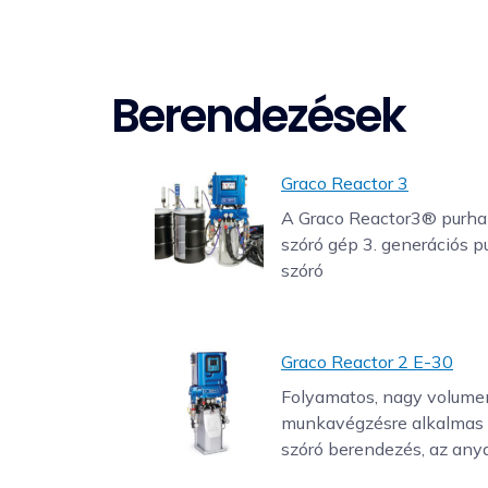
Berendezések
Graco Reactor 3
A Graco Reactor3® purh
szóró gép 3. generációs p
szóró
Graco Reactor 2 E-30
Folyamatos, nagy volume
munkavégzésre alkalmas
szóró berendezés, az any