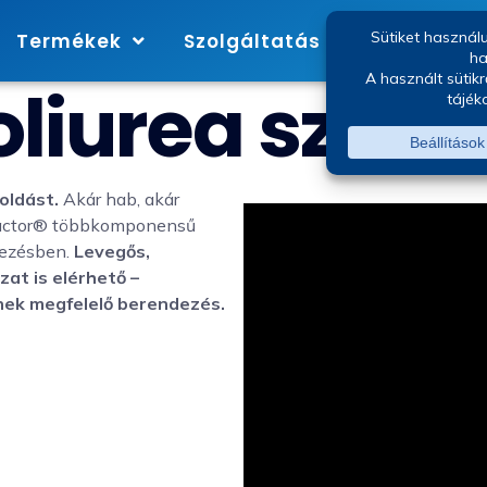
Termékek
Szolgáltatás
Márkák
oliurea szóró
oldást.
Akár hab, akár
Reactor® többkomponensű
lezésben.
Levegős,
zat is elérhető –
nek megfelelő berendezés.