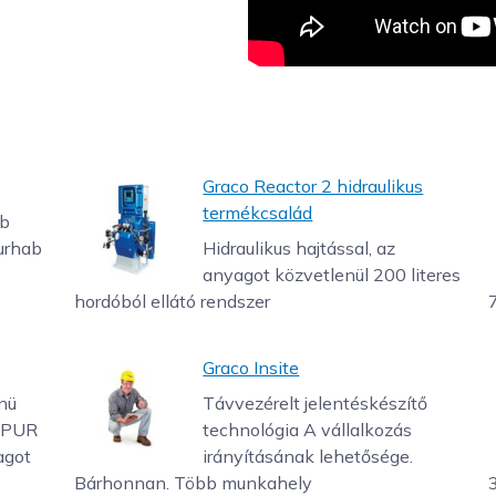
Graco Reactor 2 hidraulikus
termékcsalád
ab
urhab
Hidraulikus hajtással, az
anyagot közvetlenül 200 literes
hordóból ellátó rendszer
Graco Insite
nü
Távvezérelt jelentéskészítő
 PUR
technológia A vállalkozás
agot
irányításának lehetősége.
Bárhonnan. Több munkahely