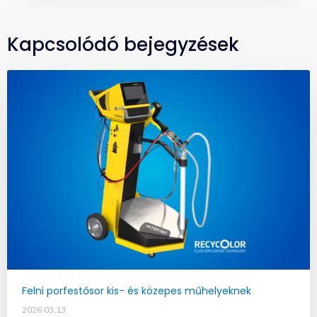
Kapcsolódó bejegyzések
Felni porfestősor kis- és közepes műhelyeknek
2026.03.13.