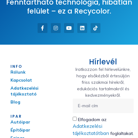
Fenntartható technológia, hibátlan
felület – ez a Recycolor.
Hírlevél
INFO
Iratkozzon fel hírlevelünkre,
Rólunk
hogy elsőkézből értesüljön
Kapcsolat
friss szakmai hírekről,
Adatkezelési
edukációs tartalmakról és
tájékoztató
kedvezményekről.
Blog
IPAR
Elfogadom az
Autóipar
Adatkezelési
Építőipar
tájékoztatótban
foglaltakat.
Faipar