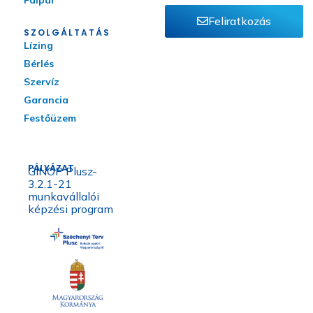
Feliratkozás
SZOLGÁLTATÁS
Lízing
Bérlés
Szervíz
Garancia
Festőüzem
PÁLYÁZAT
GINOP Plusz-
3.2.1-21
munkavállalói
képzési program