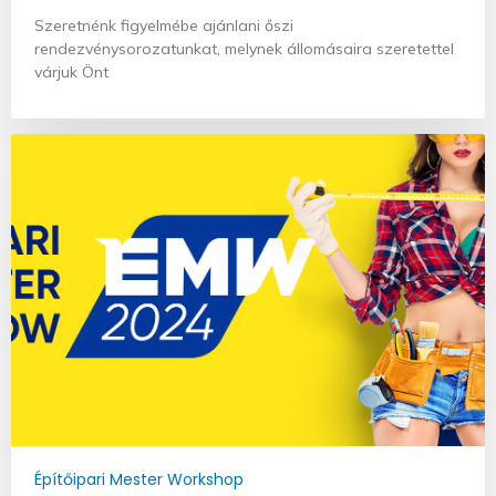
Szeretnénk figyelmébe ajánlani őszi
rendezvénysorozatunkat, melynek állomásaira szeretettel
várjuk Önt
Építőipari Mester Workshop