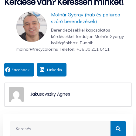
Kérdése van? Keressen minket!
Molnár György (hab és poliurea
szóró berendezések)
Berendezésekkel kapcsolatos
kérdésekkel forduljon Molnár György
kollégánkhoz. E-mail:
molnar@recycolor.hu Telefon: ‭+36 30 211 0411‬
Facebook
LinkedIn
Jakusovszky Ágnes