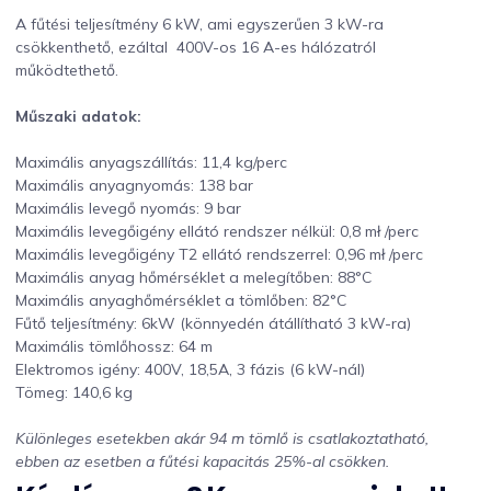
A fűtési teljesítmény 6 kW, ami egyszerűen 3 kW-ra
csökkenthető, ezáltal 400V-os 16 A-es hálózatról
működtethető.
Műszaki adatok:
Maximális anyagszállítás: 11,4 kg/perc
Maximális anyagnyomás: 138 bar
Maximális levegő nyomás: 9 bar
Maximális levegőigény ellátó rendszer nélkül: 0,8 mł /perc
Maximális levegőigény T2 ellátó rendszerrel: 0,96 mł /perc
Maximális anyag hőmérséklet a melegítőben: 88°C
Maximális anyaghőmérséklet a tömlőben: 82°C
Fűtő teljesítmény: 6kW (könnyedén átállítható 3 kW-ra)
Maximális tömlőhossz: 64 m
Elektromos igény: 400V, 18,5A, 3 fázis (6 kW-nál)
Tömeg: 140,6 kg
Különleges esetekben akár 94 m tömlő is csatlakoztatható,
ebben az esetben a fűtési kapacitás 25%-al csökken.