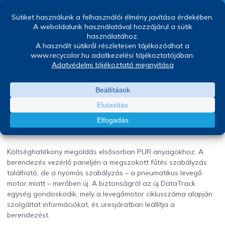
Graco Reactor A-25
Jakusovszky Ágnes
április 22, 2023
Költséghatékony megoldás elsősorban PUR anyagokhoz. A
berendezés vezérlő paneljén a megszokott fűtés szabályzás
található, de a nyomás szabályzás – a pneumatikus levegő
motor miatt – merőben új. A biztonságról az új DataTrack
egység gondoskodik, mely a levegőmotor ciklusszáma alapján
szolgáltat információkat, és üresjáratban leállítja a
berendezést.