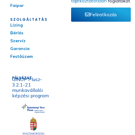
tájékoztatótban
foglaltakat.
Faipar
Feliratkozás
SZOLGÁLTATÁS
Lízing
Bérlés
Szervíz
Garancia
Festőüzem
PÁLYÁZAT
GINOP Plusz-
3.2.1-21
munkavállalói
képzési program