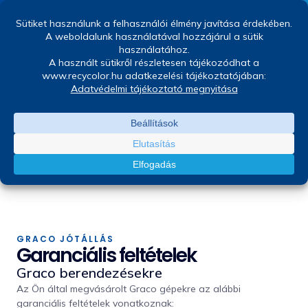
GRACO GARANCIA
Garanciális ügyintézés
Az Ön által megvásárolt Graco gépekre
vonatkozó garanciális feltételekről itt
tájékozódhat.
GRACO JÓTÁLLÁS
Garanciális feltételek
Graco berendezésekre
Az Ön által megvásárolt Graco gépekre az alábbi
garanciális feltételek vonatkoznak: