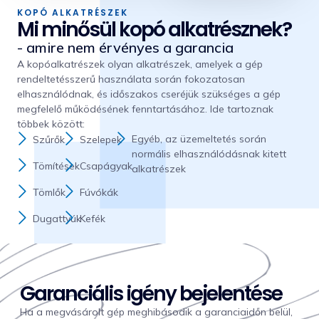
KOPÓ ALKATRÉSZEK
Mi minősül kopó alkatrésznek?
- amire nem érvényes a garancia
A kopóalkatrészek olyan alkatrészek, amelyek a gép
rendeltetésszerű használata során fokozatosan
elhasználódnak, és időszakos cseréjük szükséges a gép
megfelelő működésének fenntartásához. Ide tartoznak
többek között:
Egyéb, az üzemeltetés során
Szűrők
Szelepek
normális elhasználódásnak kitett
Tömítések
Csapágyak
alkatrészek
Tömlők
Fúvókák
Dugattyúk
Kefék
Garanciális igény bejelentése
Ha a megvásárolt gép meghibásodik a garanciaidőn belül,