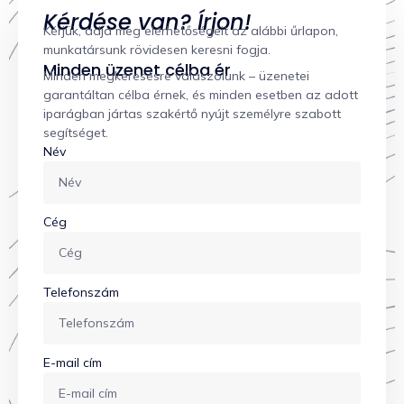
Kérdése van? Írjon!
Kérjük, adja meg elérhetőségeit az alábbi űrlapon,
munkatársunk rövidesen keresni fogja.
Minden üzenet célba ér
Minden megkeresésre válaszolunk – üzenetei
garantáltan célba érnek, és minden esetben az adott
iparágban jártas szakértő nyújt személyre szabott
segítséget.
Név
Cég
Telefonszám
E-mail cím