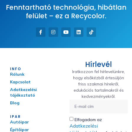
Fenntartható technológia, hibátlan
felület – ez a Recycolor.
Hírlevél
INFO
Iratkozzon fel hírlevelünkre,
Rólunk
hogy elsőkézből értesüljön
Kapcsolat
friss szakmai hírekről,
Adatkezelési
edukációs tartalmakról és
tájékoztató
kedvezményekről.
Blog
IPAR
Elfogadom az
Autóipar
Adatkezelési
Építőipar