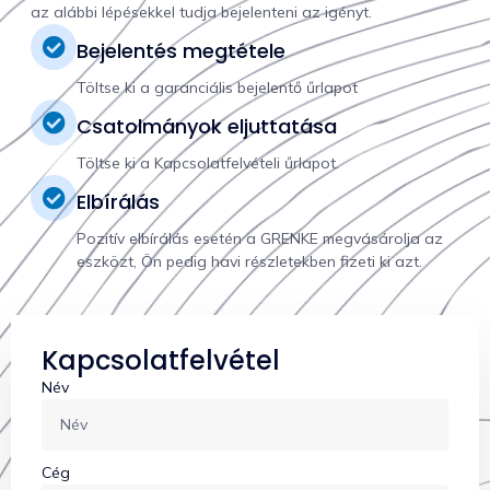
az alábbi lépésekkel tudja bejelenteni az igényt.
Bejelentés megtétele
Töltse ki a garanciális bejelentő űrlapot
Csatolmányok eljuttatása
Töltse ki a Kapcsolatfelvételi űrlapot.
Elbírálás
Pozitív elbírálás esetén a GRENKE megvásárolja az
eszközt, Ön pedig havi részletekben fizeti ki azt.
Kapcsolatfelvétel
Név
Cég