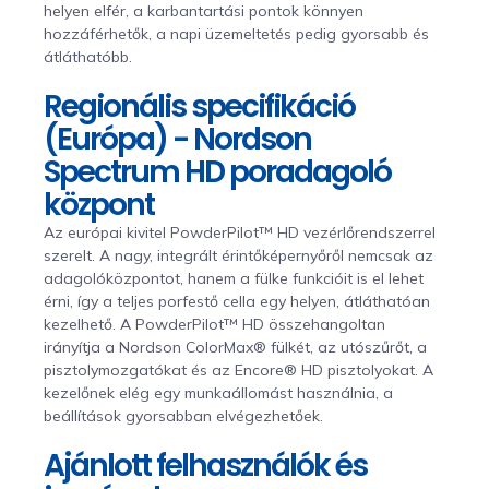
helyen elfér, a karbantartási pontok könnyen
hozzáférhetők, a napi üzemeltetés pedig gyorsabb és
átláthatóbb.
Regionális specifikáció
(Európa) - Nordson
Spectrum HD poradagoló
központ
Az európai kivitel PowderPilot™ HD vezérlőrendszerrel
szerelt. A nagy, integrált érintőképernyőről nemcsak az
adagolóközpontot, hanem a fülke funkcióit is el lehet
érni, így a teljes porfestő cella egy helyen, átláthatóan
kezelhető. A PowderPilot™ HD összehangoltan
irányítja a Nordson ColorMax® fülkét, az utószűrőt, a
pisztolymozgatókat és az Encore® HD pisztolyokat. A
kezelőnek elég egy munkaállomást használnia, a
beállítások gyorsabban elvégezhetőek.
Ajánlott felhasználók és