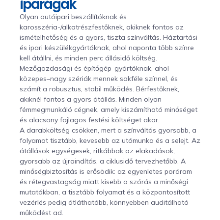
iparágak
Olyan autóipari beszállítóknak és
karosszéria-/alkatrészfestőknek, akiknek fontos az
ismételhetőség és a gyors, tiszta színváltás. Háztartási
és ipari készülékgyártóknak, ahol naponta több színre
kell átállni, és minden perc állásidő költség.
Mezőgazdasági és építőgép-gyártóknak, ahol
közepes–nagy szériák mennek sokféle színnel, és
számít a robusztus, stabil működés. Bérfestőknek,
akiknél fontos a gyors átállás. Minden olyan
fémmegmunkáló cégnek, amely kiszámítható minőséget
és alacsony fajlagos festési költséget akar.
A darabköltség csökken, mert a színváltás gyorsabb, a
folyamat tisztább, kevesebb az utómunka és a selejt. Az
átállások egységesek, ritkábbak az elakadások,
gyorsabb az újraindítás, a ciklusidő tervezhetőbb. A
minőségbiztosítás is erősödik: az egyenletes poráram
és rétegvastagság miatt kisebb a szórás a minőségi
mutatókban, a tisztább folyamat és a központosított
vezérlés pedig átláthatóbb, könnyebben auditálható
működést ad.