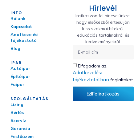
Hírlevél
INFO
Iratkozzon fel hírlevelünkre,
Rólunk
hogy elsőkézből értesüljön
Kapcsolat
friss szakmai hírekről,
Adatkezelési
edukációs tartalmakról és
tájékoztató
kedvezményekről.
Blog
IPAR
Elfogadom az
Autóipar
Adatkezelési
Építőipar
tájékoztatótban
foglaltakat.
Faipar
Feliratkozás
SZOLGÁLTATÁS
Lízing
Bérlés
Szervíz
Garancia
Festőüzem