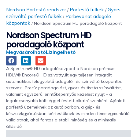
Nordson Porfestő rendszer
Porfestő fülkék
Gyors
/
/
színváltó porfestő fülkék
Porbevonat adagoló
/
központok
/ Nordson Spectrum HD poradagoló központ
Nordson Spectrum HD
poradagoló központ
Megvásárolható
Lízingelhető
A Spectrum® HD adagolóközpont a Nordson prémium
HDLV® Encore® HD szivattyúit egy teljesen integrált,
automatikus felügyeletű adagoló- és színváltó központba
szervezi. Precíz poradagolást, gyors és tiszta színváltást,
valamint egyszerű, érintőképernyős kezelést nyújt – a
legalacsonyabb költséggel festett alkatrészenként. Ajánlott
porfestő üzemeknek az autóiparban, a gép- és
készülékgyártásban, bérfestőknek és minden fémmegmunkáló
vállalatnak, ahol fontos a stabil minőség és a minimális
állásidő.