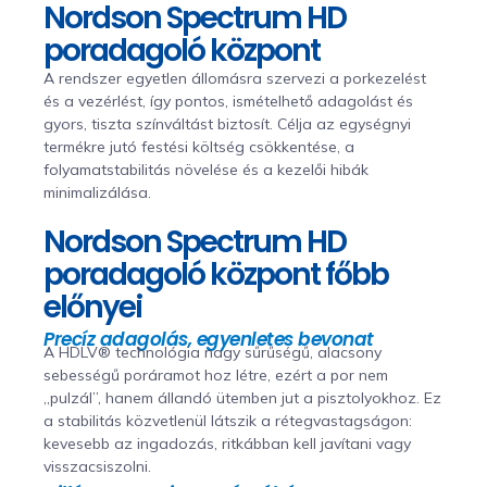
Nordson Spectrum HD
poradagoló központ
A rendszer egyetlen állomásra szervezi a porkezelést
és a vezérlést, így pontos, ismételhető adagolást és
gyors, tiszta színváltást biztosít. Célja az egységnyi
termékre jutó festési költség csökkentése, a
folyamatstabilitás növelése és a kezelői hibák
minimalizálása.
Nordson Spectrum HD
poradagoló központ főbb
előnyei
Precíz adagolás, egyenletes bevonat
A HDLV® technológia nagy sűrűségű, alacsony
sebességű poráramot hoz létre, ezért a por nem
„pulzál”, hanem állandó ütemben jut a pisztolyokhoz. Ez
a stabilitás közvetlenül látszik a rétegvastagságon:
kevesebb az ingadozás, ritkábban kell javítani vagy
visszacsiszolni.