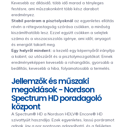
Kevesebb az állásidő, több idő marad a tényleges
festésre, ami műszakonként több kész darabot
eredményez.
Stabil poráram a pisztolyoknál
az egyenletes ellátás
révén a rétegvastagság szórása csökken, a minőség
kiszámíthatóbb lesz. Ezzel együtt csökken a selejtek
száma és a visszacsiszolás igénye, ami időt, anyagot
és energiát takarít meg.
Egy helyről mindent:
a kezelő egy képernyőről irányítja
a kabint, az utószűrőt és a pisztolymozgatókat. Ennek
eredményeképpen kevesebb a rohangálás, gyorsabb a
beállítás, kevesebb a hiba, folyamatosabb a termelés.
Jellemzők és műszaki
megoldások - Nordson
Spectrum HD poradagoló
központ
A Spectrum® HD a Nordson HDLV® Encore® HD
szivattyúit használja. Ezek egyenletes, lassú poráramot
adnak, így a por pontosan adagolható, és a felületen