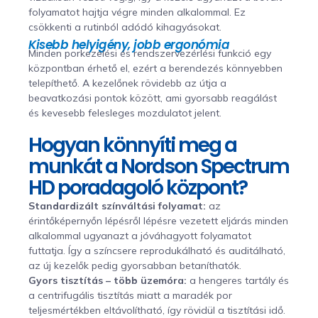
folyamatot hajtja végre minden alkalommal. Ez
csökkenti a rutinból adódó kihagyásokat.
Kisebb helyigény, jobb ergonómia
Minden porkezelési és rendszervezérlési funkció egy
központban érhető el, ezért a berendezés könnyebben
telepíthető. A kezelőnek rövidebb az útja a
beavatkozási pontok között, ami gyorsabb reagálást
és kevesebb felesleges mozdulatot jelent.
Hogyan könnyíti meg a
munkát a Nordson Spectrum
HD poradagoló központ?
Standardizált színváltási folyamat:
az
érintőképernyőn lépésről lépésre vezetett eljárás minden
alkalommal ugyanazt a jóváhagyott folyamatot
futtatja. Így a színcsere reprodukálható és auditálható,
az új kezelők pedig gyorsabban betaníthatók.
Gyors tisztítás – több üzemóra:
a hengeres tartály és
a centrifugális tisztítás miatt a maradék por
teljesmértékben eltávolítható, így rövidül a tisztítási idő.