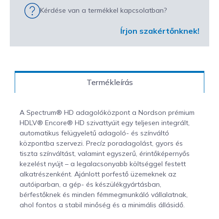
Kérdése van a termékkel kapcsolatban?
Írjon szakértőnknek!
Termékleírás
A Spectrum® HD adagolóközpont a Nordson prémium
HDLV® Encore® HD szivattyúit egy teljesen integrált,
automatikus felügyeletű adagoló- és színváltó
központba szervezi. Precíz poradagolást, gyors és
tiszta színváltást, valamint egyszerű, érintőképernyős
kezelést nyújt – a legalacsonyabb költséggel festett
alkatrészenként. Ajánlott porfestő üzemeknek az
autóiparban, a gép- és készülékgyártásban,
bérfestőknek és minden fémmegmunkáló vállalatnak,
ahol fontos a stabil minőség és a minimális állásidő.