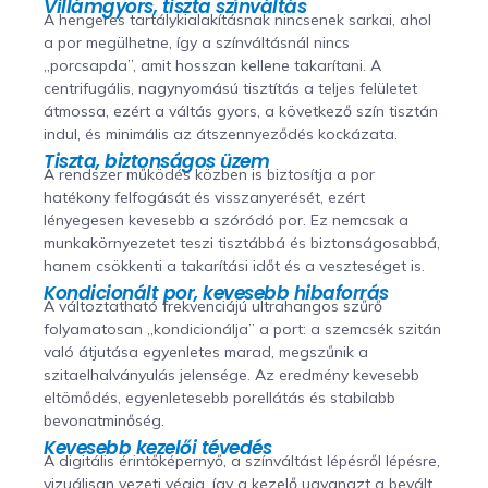
Villámgyors, tiszta színváltás
A hengeres tartálykialakításnak nincsenek sarkai, ahol
a por megülhetne, így a színváltásnál nincs
„porcsapda”, amit hosszan kellene takarítani. A
centrifugális, nagynyomású tisztítás a teljes felületet
átmossa, ezért a váltás gyors, a következő szín tisztán
indul, és minimális az átszennyeződés kockázata.
Tiszta, biztonságos üzem
A rendszer működés közben is biztosítja a por
hatékony felfogását és visszanyerését, ezért
lényegesen kevesebb a szóródó por. Ez nemcsak a
munkakörnyezetet teszi tisztábbá és biztonságosabbá,
hanem csökkenti a takarítási időt és a veszteséget is.
Kondicionált por, kevesebb hibaforrás
A változtatható frekvenciájú ultrahangos szűrő
folyamatosan „kondicionálja” a port: a szemcsék szitán
való átjutása egyenletes marad, megszűnik a
szitaelhalványulás jelensége. Az eredmény kevesebb
eltömődés, egyenletesebb porellátás és stabilabb
bevonatminőség.
Kevesebb kezelői tévedés
A digitális érintőképernyő, a színváltást lépésről lépésre,
vizuálisan vezeti végig, így a kezelő ugyanazt a bevált