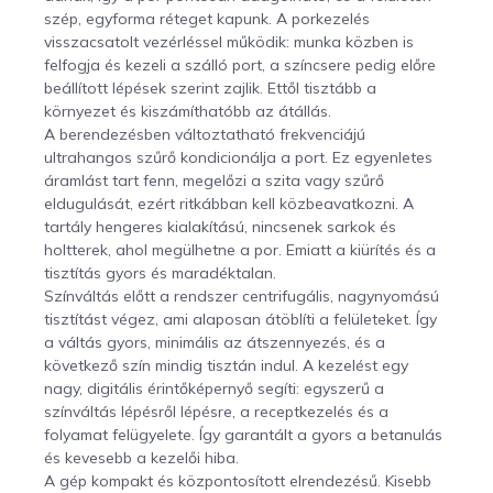
szép, egyforma réteget kapunk. A porkezelés
visszacsatolt vezérléssel működik: munka közben is
felfogja és kezeli a szálló port, a színcsere pedig előre
beállított lépések szerint zajlik. Ettől tisztább a
környezet és kiszámíthatóbb az átállás.
A berendezésben változtatható frekvenciájú
ultrahangos szűrő kondicionálja a port. Ez egyenletes
áramlást tart fenn, megelőzi a szita vagy szűrő
eldugulását, ezért ritkábban kell közbeavatkozni. A
tartály hengeres kialakítású, nincsenek sarkok és
holtterek, ahol megülhetne a por. Emiatt a kiürítés és a
tisztítás gyors és maradéktalan.
Színváltás előtt a rendszer centrifugális, nagynyomású
tisztítást végez, ami alaposan átöblíti a felületeket. Így
a váltás gyors, minimális az átszennyezés, és a
következő szín mindig tisztán indul. A kezelést egy
nagy, digitális érintőképernyő segíti: egyszerű a
színváltás lépésről lépésre, a receptkezelés és a
folyamat felügyelete. Így garantált a gyors a betanulás
és kevesebb a kezelői hiba.
A gép kompakt és központosított elrendezésű. Kisebb