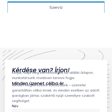
Szervíz
Kérdése van? Írjon!
Kérjük, adja meg elérhetőségeit az alábbi űrlapon,
munkatársunk rövidesen keresni fogja.
Minden üzenet célba ér
Minden megkeresésre válaszolunk – üzenetei
garantáltan célba érnek, és minden esetben az adott
iparágban jártas szakértő nyújt személyre szabott
segítséget.
Név