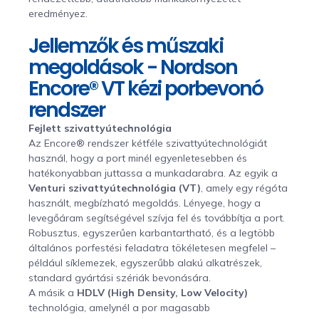
eredményez.
Jellemzők és műszaki
megoldások - Nordson
Encore® VT kézi porbevonó
rendszer
Fejlett szivattyútechnológia
Az Encore® rendszer kétféle szivattyútechnológiát
használ, hogy a port minél egyenletesebben és
hatékonyabban juttassa a munkadarabra. Az egyik a
Venturi szivattyútechnológia (VT)
, amely egy régóta
használt, megbízható megoldás. Lényege, hogy a
levegőáram segítségével szívja fel és továbbítja a port.
Robusztus, egyszerűen karbantartható, és a legtöbb
általános porfestési feladatra tökéletesen megfelel –
például síklemezek, egyszerűbb alakú alkatrészek,
standard gyártási szériák bevonására.
A másik a
HDLV (High Density, Low Velocity)
technológia, amelynél a por magasabb