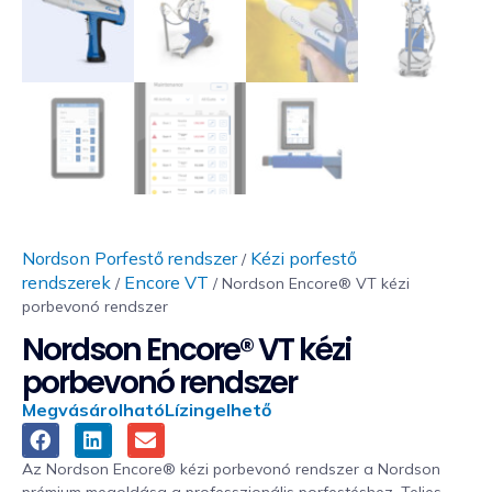
Nordson Porfestő rendszer
Kézi porfestő
/
rendszerek
Encore VT
/
/ Nordson Encore® VT kézi
porbevonó rendszer
Nordson Encore® VT kézi
porbevonó rendszer
Megvásárolható
Lízingelhető
Az Nordson Encore® kézi porbevonó rendszer a Nordson
prémium megoldása a professzionális porfestéshez. Teljes,