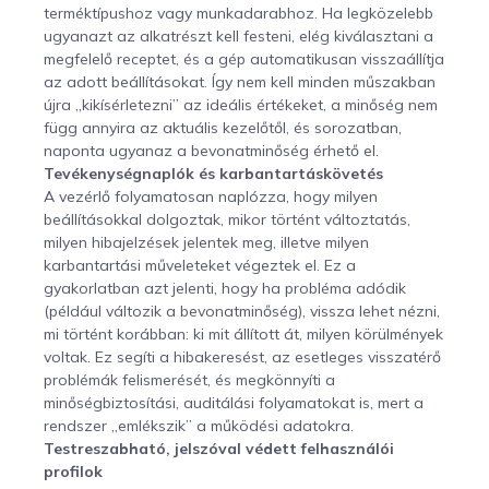
terméktípushoz vagy munkadarabhoz. Ha legközelebb
ugyanazt az alkatrészt kell festeni, elég kiválasztani a
megfelelő receptet, és a gép automatikusan visszaállítja
az adott beállításokat. Így nem kell minden műszakban
újra „kikísérletezni” az ideális értékeket, a minőség nem
függ annyira az aktuális kezelőtől, és sorozatban,
naponta ugyanaz a bevonatminőség érhető el.
Tevékenységnaplók és karbantartáskövetés
A vezérlő folyamatosan naplózza, hogy milyen
beállításokkal dolgoztak, mikor történt változtatás,
milyen hibajelzések jelentek meg, illetve milyen
karbantartási műveleteket végeztek el. Ez a
gyakorlatban azt jelenti, hogy ha probléma adódik
(például változik a bevonatminőség), vissza lehet nézni,
mi történt korábban: ki mit állított át, milyen körülmények
voltak. Ez segíti a hibakeresést, az esetleges visszatérő
problémák felismerését, és megkönnyíti a
minőségbiztosítási, auditálási folyamatokat is, mert a
rendszer „emlékszik” a működési adatokra.
Testreszabható, jelszóval védett felhasználói
profilok