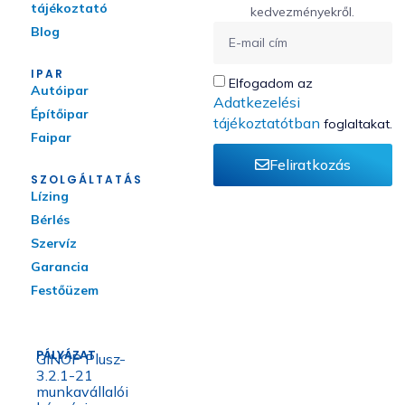
tájékoztató
kedvezményekről.
Blog
IPAR
Elfogadom az
Autóipar
Adatkezelési
Építőipar
tájékoztatótban
foglaltakat.
Faipar
Feliratkozás
SZOLGÁLTATÁS
Lízing
Bérlés
Szervíz
Garancia
Festőüzem
PÁLYÁZAT
GINOP Plusz-
3.2.1-21
munkavállalói