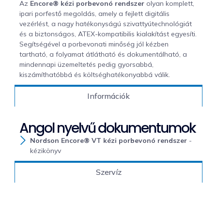
Az
Encore® kézi porbevonó rendszer
olyan komplett,
ipari porfestő megoldás, amely a fejlett digitális
vezérlést, a nagy hatékonyságú szivattyútechnológiát
és a biztonságos, ATEX-kompatibilis kialakítást egyesíti.
Segítségével a porbevonati minőség jól kézben
tartható, a folyamat átlátható és dokumentálható, a
mindennapi üzemeltetés pedig gyorsabbá,
kiszámíthatóbbá és költséghatékonyabbá válik.
Információk
Angol nyelvű dokumentumok
Nordson Encore® VT kézi porbevonó rendszer
-
kézikönyv
Szervíz