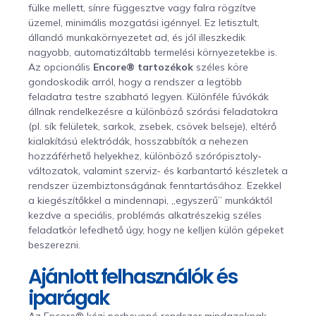
fülke mellett, sínre függesztve vagy falra rögzítve
üzemel, minimális mozgatási igénnyel. Ez letisztult,
állandó munkakörnyezetet ad, és jól illeszkedik
nagyobb, automatizáltabb termelési környezetekbe is.
Az opcionális
Encore® tartozékok
széles köre
gondoskodik arról, hogy a rendszer a legtöbb
feladatra testre szabható legyen. Különféle fúvókák
állnak rendelkezésre a különböző szórási feladatokra
(pl. sík felületek, sarkok, zsebek, csövek belseje), eltérő
kialakítású elektródák, hosszabbítók a nehezen
hozzáférhető helyekhez, különböző szórópisztoly-
változatok, valamint szerviz- és karbantartó készletek a
rendszer üzembiztonságának fenntartásához. Ezekkel
a kiegészítőkkel a mindennapi, „egyszerű” munkáktól
kezdve a speciális, problémás alkatrészekig széles
feladatkör lefedhető úgy, hogy ne kelljen külön gépeket
beszerezni.
Ajánlott felhasználók és
iparágak
Az Encore® kézi porbevonó rendszer mindazoknak