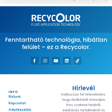
Fenntartható technológia, hibátlan
felület – ez a Recycolor.
Hírlevél
INFO
Iratkozzon fel hírlevelünkre,
Rólunk
hogy elsőkézből értesüljön
Kapcsolat
friss szakmai hírekről,
Adatkezelési
edukációs tartalmakról és