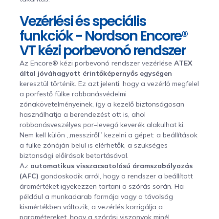
Vezérlési és speciális
funkciók - Nordson Encore®
VT kézi porbevonó rendszer
Az Encore® kézi porbevonó rendszer vezérlése
ATEX
által jóváhagyott érintőképernyős egységen
keresztül történik. Ez azt jelenti, hogy a vezérlő megfelel
a porfestő fülke robbanásvédelmi
zónakövetelményeinek, így a kezelő biztonságosan
használhatja a berendezést ott is, ahol
robbanásveszélyes por–levegő keverék alakulhat ki.
Nem kell külön „messziről” kezelni a gépet: a beállítások
a fülke zónáján belül is elérhetők, a szükséges
biztonsági előírások betartásával.
Az
automatikus visszacsatolású áramszabályozás
(AFC)
gondoskodik arról, hogy a rendszer a beállított
áramértéket igyekezzen tartani a szórás során. Ha
például a munkadarab formája vagy a távolság
kismértékben változik, a vezérlés korrigálja a
paramétereket, hogy a szórási viszonyok minél