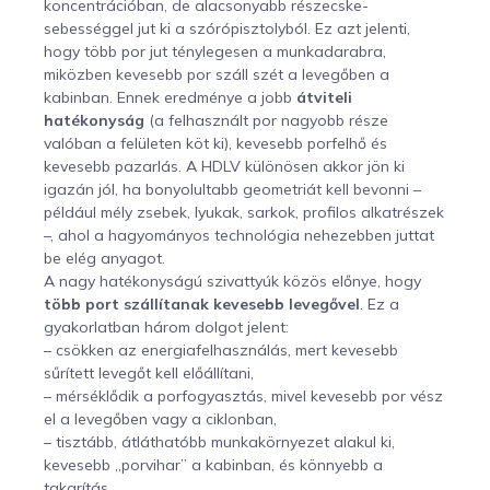
koncentrációban, de alacsonyabb részecske-
sebességgel jut ki a szórópisztolyból. Ez azt jelenti,
hogy több por jut ténylegesen a munkadarabra,
miközben kevesebb por száll szét a levegőben a
kabinban. Ennek eredménye a jobb
átviteli
hatékonyság
(a felhasznált por nagyobb része
valóban a felületen köt ki), kevesebb porfelhő és
kevesebb pazarlás. A HDLV különösen akkor jön ki
igazán jól, ha bonyolultabb geometriát kell bevonni –
például mély zsebek, lyukak, sarkok, profilos alkatrészek
–, ahol a hagyományos technológia nehezebben juttat
be elég anyagot.
A nagy hatékonyságú szivattyúk közös előnye, hogy
több port szállítanak kevesebb levegővel
. Ez a
gyakorlatban három dolgot jelent:
– csökken az energiafelhasználás, mert kevesebb
sűrített levegőt kell előállítani,
– mérséklődik a porfogyasztás, mivel kevesebb por vész
el a levegőben vagy a ciklonban,
– tisztább, átláthatóbb munkakörnyezet alakul ki,
kevesebb „porvihar” a kabinban, és könnyebb a
takarítás.