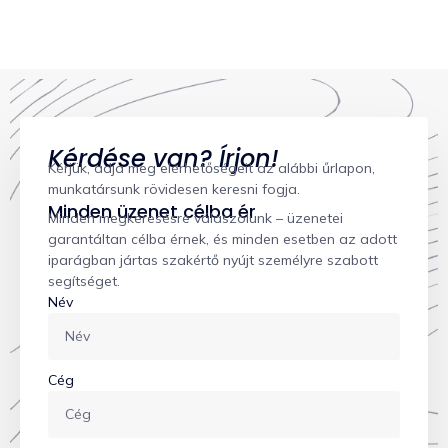
Kérdése van? Írjon!
Kérjük, adja meg elérhetőségeit az alábbi űrlapon,
munkatársunk rövidesen keresni fogja.
Minden üzenet célba ér
Minden megkeresésre válaszolunk – üzenetei
garantáltan célba érnek, és minden esetben az adott
iparágban jártas szakértő nyújt személyre szabott
segítséget.
Név
Cég