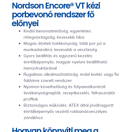
Nordson Encore® VT kézi
porbevonó rendszer fő
előnyei
Kiváló bevonatminőség: egyenletes
rétegvastagság, kevesebb hiba
Magas átviteli hatékonyság: több por jut a
munkadarabra, kevesebb a veszteség
Gyors beállítás és egyszerű kezelés:
érintőképernyős, magyar nyelvre beállítható
menüstruktúrával
Rugalmas alkalmazhatóság: mobil kivitel, vagy fix
fali/sínre szerelt rendszer
Nyomon követhetőség és folyamatkontroll:
tevékenységnaplók, receptkezelés, felhasználói
profilok
Biztonságos működés: ATEX által jóváhagyott
érintőképernyős vezérlő robbanásveszélyes
zónákhoz
Hogyan könnyíti meg a