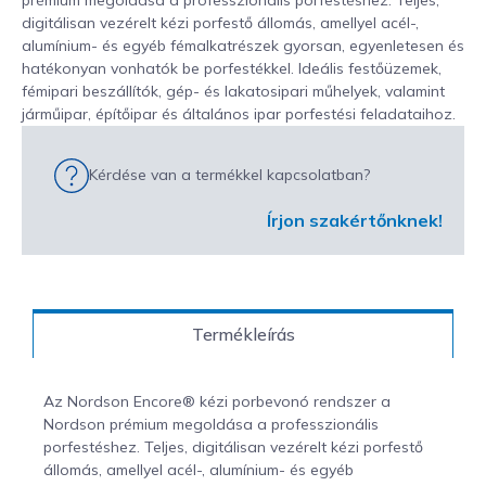
digitálisan vezérelt kézi porfestő állomás, amellyel acél-,
alumínium- és egyéb fémalkatrészek gyorsan, egyenletesen és
hatékonyan vonhatók be porfestékkel. Ideális festőüzemek,
fémipari beszállítók, gép- és lakatosipari műhelyek, valamint
járműipar, építőipar és általános ipar porfestési feladataihoz.
Kérdése van a termékkel kapcsolatban?
Írjon szakértőnknek!
Termékleírás
Az Nordson Encore® kézi porbevonó rendszer a
Nordson prémium megoldása a professzionális
porfestéshez. Teljes, digitálisan vezérelt kézi porfestő
állomás, amellyel acél-, alumínium- és egyéb