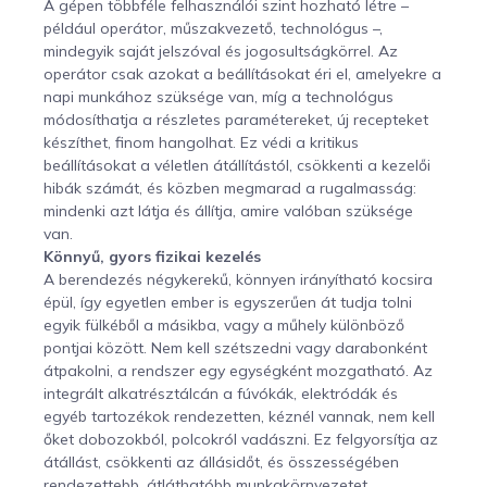
A gépen többféle felhasználói szint hozható létre –
például operátor, műszakvezető, technológus –,
mindegyik saját jelszóval és jogosultságkörrel. Az
operátor csak azokat a beállításokat éri el, amelyekre a
napi munkához szüksége van, míg a technológus
módosíthatja a részletes paramétereket, új recepteket
készíthet, finom hangolhat. Ez védi a kritikus
beállításokat a véletlen átállítástól, csökkenti a kezelői
hibák számát, és közben megmarad a rugalmasság:
mindenki azt látja és állítja, amire valóban szüksége
van.
Könnyű, gyors fizikai kezelés
A berendezés négykerekű, könnyen irányítható kocsira
épül, így egyetlen ember is egyszerűen át tudja tolni
egyik fülkéből a másikba, vagy a műhely különböző
pontjai között. Nem kell szétszedni vagy darabonként
átpakolni, a rendszer egy egységként mozgatható. Az
integrált alkatrésztálcán a fúvókák, elektródák és
egyéb tartozékok rendezetten, kéznél vannak, nem kell
őket dobozokból, polcokról vadászni. Ez felgyorsítja az
átállást, csökkenti az állásidőt, és összességében
rendezettebb, átláthatóbb munkakörnyezetet