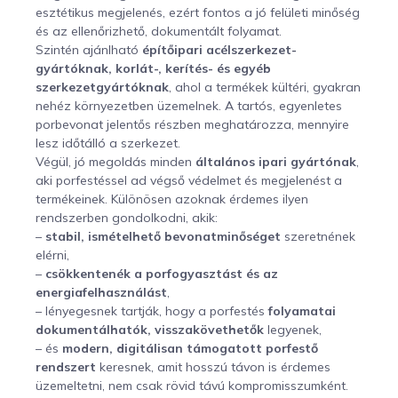
esztétikus megjelenés, ezért fontos a jó felületi minőség
és az ellenőrizhető, dokumentált folyamat.
Szintén ajánlható
építőipari acélszerkezet-
gyártóknak, korlát-, kerítés- és egyéb
szerkezetgyártóknak
, ahol a termékek kültéri, gyakran
nehéz környezetben üzemelnek. A tartós, egyenletes
porbevonat jelentős részben meghatározza, mennyire
lesz időtálló a szerkezet.
Végül, jó megoldás minden
általános ipari gyártónak
,
aki porfestéssel ad végső védelmet és megjelenést a
termékeinek. Különösen azoknak érdemes ilyen
rendszerben gondolkodni, akik:
–
stabil, ismételhető bevonatminőséget
szeretnének
elérni,
–
csökkentenék a porfogyasztást és az
energiafelhasználást
,
– lényegesnek tartják, hogy a porfestés
folyamatai
dokumentálhatók, visszakövethetők
legyenek,
– és
modern, digitálisan támogatott porfestő
rendszert
keresnek, amit hosszú távon is érdemes
üzemeltetni, nem csak rövid távú kompromisszumként.