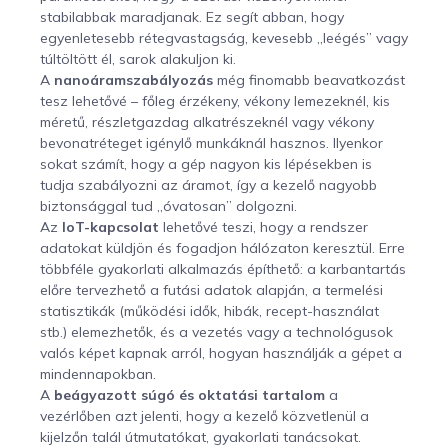
stabilabbak maradjanak. Ez segít abban, hogy
egyenletesebb rétegvastagság, kevesebb „leégés” vagy
túltöltött él, sarok alakuljon ki.
A
nanoáramszabályozás
még finomabb beavatkozást
tesz lehetővé – főleg érzékeny, vékony lemezeknél, kis
méretű, részletgazdag alkatrészeknél vagy vékony
bevonatréteget igénylő munkáknál hasznos. Ilyenkor
sokat számít, hogy a gép nagyon kis lépésekben is
tudja szabályozni az áramot, így a kezelő nagyobb
biztonsággal tud „óvatosan” dolgozni.
Az
IoT-kapcsolat
lehetővé teszi, hogy a rendszer
adatokat küldjön és fogadjon hálózaton keresztül. Erre
többféle gyakorlati alkalmazás építhető: a karbantartás
előre tervezhető a futási adatok alapján, a termelési
statisztikák (működési idők, hibák, recept-használat
stb.) elemezhetők, és a vezetés vagy a technológusok
valós képet kapnak arról, hogyan használják a gépet a
mindennapokban.
A
beágyazott súgó és oktatási tartalom
a
vezérlőben azt jelenti, hogy a kezelő közvetlenül a
kijelzőn talál útmutatókat, gyakorlati tanácsokat.