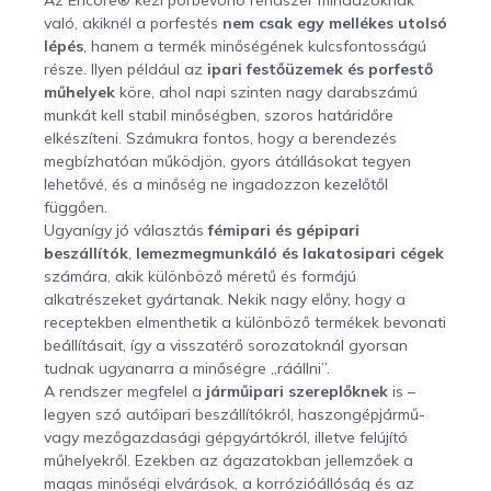
való, akiknél a porfestés
nem csak egy mellékes utolsó
lépés
, hanem a termék minőségének kulcsfontosságú
része. Ilyen például az
ipari festőüzemek és porfestő
műhelyek
köre, ahol napi szinten nagy darabszámú
munkát kell stabil minőségben, szoros határidőre
elkészíteni. Számukra fontos, hogy a berendezés
megbízhatóan működjön, gyors átállásokat tegyen
lehetővé, és a minőség ne ingadozzon kezelőtől
függően.
Ugyanígy jó választás
fémipari és gépipari
beszállítók
,
lemezmegmunkáló és lakatosipari cégek
számára, akik különböző méretű és formájú
alkatrészeket gyártanak. Nekik nagy előny, hogy a
receptekben elmenthetik a különböző termékek bevonati
beállításait, így a visszatérő sorozatoknál gyorsan
tudnak ugyanarra a minőségre „ráállni”.
A rendszer megfelel a
járműipari szereplőknek
is –
legyen szó autóipari beszállítókról, haszongépjármű-
vagy mezőgazdasági gépgyártókról, illetve felújító
műhelyekről. Ezekben az ágazatokban jellemzőek a
magas minőségi elvárások, a korrózióállóság és az