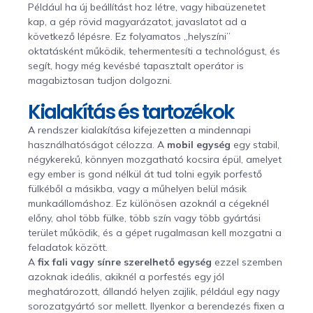
Például ha új beállítást hoz létre, vagy hibaüzenetet
kap, a gép rövid magyarázatot, javaslatot ad a
következő lépésre. Ez folyamatos „helyszíni”
oktatásként működik, tehermentesíti a technológust, és
segít, hogy még kevésbé tapasztalt operátor is
magabiztosan tudjon dolgozni.
Kialakítás és tartozékok
A rendszer kialakítása kifejezetten a mindennapi
használhatóságot célozza. A
mobil egység
egy stabil,
négykerekű, könnyen mozgatható kocsira épül, amelyet
egy ember is gond nélkül át tud tolni egyik porfestő
fülkéből a másikba, vagy a műhelyen belül másik
munkaállomáshoz. Ez különösen azoknál a cégeknél
előny, ahol több fülke, több szín vagy több gyártási
terület működik, és a gépet rugalmasan kell mozgatni a
feladatok között.
A
fix fali vagy sínre szerelhető egység
ezzel szemben
azoknak ideális, akiknél a porfestés egy jól
meghatározott, állandó helyen zajlik, például egy nagy
sorozatgyártó sor mellett. Ilyenkor a berendezés fixen a