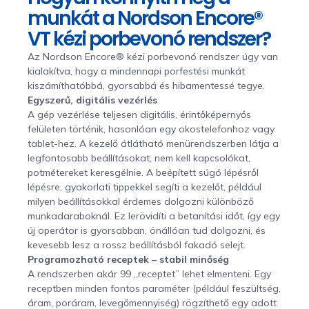
munkát a Nordson Encore®
VT kézi porbevonó rendszer?
Az Nordson Encore® kézi porbevonó rendszer úgy van
kialakítva, hogy a mindennapi porfestési munkát
kiszámíthatóbbá, gyorsabbá és hibamentessé tegye.
Egyszerű, digitális vezérlés
A gép vezérlése teljesen digitális, érintőképernyős
felületen történik, hasonlóan egy okostelefonhoz vagy
tablet-hez. A kezelő átlátható menürendszerben látja a
legfontosabb beállításokat, nem kell kapcsolókat,
potmétereket keresgélnie. A beépített súgó lépésről
lépésre, gyakorlati tippekkel segíti a kezelőt, például
milyen beállításokkal érdemes dolgozni különböző
munkadaraboknál. Ez lerövidíti a betanítási időt, így egy
új operátor is gyorsabban, önállóan tud dolgozni, és
kevesebb lesz a rossz beállításból fakadó selejt.
Programozható receptek – stabil minőség
A rendszerben akár 99 „receptet” lehet elmenteni. Egy
receptben minden fontos paraméter (például feszültség,
áram, poráram, levegőmennyiség) rögzíthető egy adott