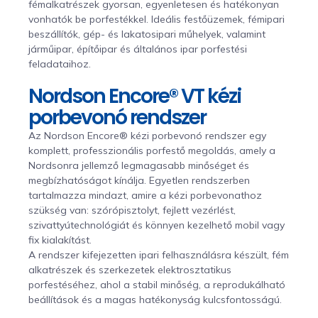
fémalkatrészek gyorsan, egyenletesen és hatékonyan
vonhatók be porfestékkel. Ideális festőüzemek, fémipari
beszállítók, gép- és lakatosipari műhelyek, valamint
járműipar, építőipar és általános ipar porfestési
feladataihoz.
Nordson Encore® VT kézi
porbevonó rendszer
Az Nordson Encore® kézi porbevonó rendszer egy
komplett, professzionális porfestő megoldás, amely a
Nordsonra jellemző legmagasabb minőséget és
megbízhatóságot kínálja. Egyetlen rendszerben
tartalmazza mindazt, amire a kézi porbevonathoz
szükség van: szórópisztolyt, fejlett vezérlést,
szivattyútechnológiát és könnyen kezelhető mobil vagy
fix kialakítást.
A rendszer kifejezetten ipari felhasználásra készült, fém
alkatrészek és szerkezetek elektrosztatikus
porfestéséhez, ahol a stabil minőség, a reprodukálható
beállítások és a magas hatékonyság kulcsfontosságú.