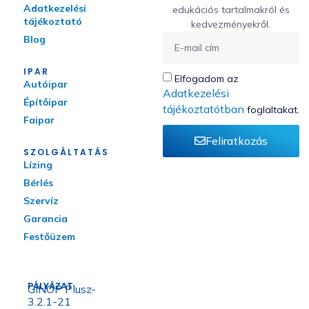
Adatkezelési
edukációs tartalmakról és
tájékoztató
kedvezményekről.
Blog
IPAR
Elfogadom az
Autóipar
Adatkezelési
Építőipar
tájékoztatótban
foglaltakat.
Faipar
Feliratkozás
SZOLGÁLTATÁS
Lízing
Bérlés
Szervíz
Garancia
Festőüzem
PÁLYÁZAT
GINOP Plusz-
3.2.1-21