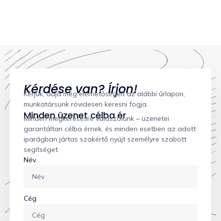
Kérdése van? Írjon!
Kérjük, adja meg elérhetőségeit az alábbi űrlapon,
munkatársunk rövidesen keresni fogja.
Minden üzenet célba ér
Minden megkeresésre válaszolunk – üzenetei
garantáltan célba érnek, és minden esetben az adott
iparágban jártas szakértő nyújt személyre szabott
segítséget.
Név
Cég