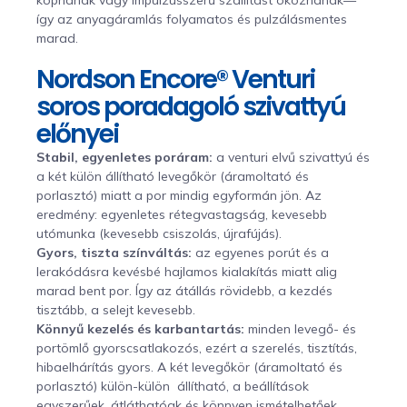
így az anyagáramlás folyamatos és pulzálásmentes
marad.
Nordson Encore® Venturi
soros poradagoló szivattyú
előnyei
Stabil, egyenletes poráram:
a venturi elvű szivattyú és
a két külön állítható levegőkör (áramoltató és
porlasztó) miatt a por mindig egyformán jön. Az
eredmény: egyenletes rétegvastagság, kevesebb
utómunka (kevesebb csiszolás, újrafújás).
Gyors, tiszta színváltás:
az egyenes porút és a
lerakódásra kevésbé hajlamos kialakítás miatt alig
marad bent por. Így az átállás rövidebb, a kezdés
tisztább, a selejt kevesebb.
Könnyű kezelés és karbantartás:
minden levegő- és
portömlő gyorscsatlakozós, ezért a szerelés, tisztítás,
hibaelhárítás gyors. A két levegőkör (áramoltató és
porlasztó) külön-külön állítható, a beállítások
egyszerűek, átláthatóak és könnyen ismételhetőek.