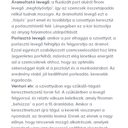
Áramoltató levegő:
a fluidizált port alulról finom
levegő „megfolyósítja”, így az szemcsék összetapadás
nélkül tudnak mozogni. Az áramoltató levegő ezt a
„folyós” port emeli és továbbítja a szivattyún keresztül
a porlasztótömlő felé. Lényegében ez a kör biztosítja
az anyag folyamatos utánpótlását.
Porlasztó levegő:
amikor a por elhagyja a szivattyút, a
porlasztó levegő felhígítja és felgyorsítja az áramot.
Ezzel egyrészt szabályozott szemcseeloszlást hoz létre
(egyenletes porfelhő), másrészt elég kinetikus energiát
ad a szemcséknek ahhoz, hogy az optimális
sebességgel érjék el a pisztolyt és a munkadarabot. Az
eredmény stabil, jól beállítható porleadás, kevesebb
ingadozás.
Venturi elv:
a szivattyúban egy szűkülő–táguló
keresztmetszetű torok fut. A szűkületben a levegő
felgyorsul, és relatív vákuum keletkezik, amely finoman
„behúzza” a port a fő áramlásba. Amikor a
keresztmetszet újra tágul, a keverék visszanyeri a
nyomását, az áramlás kisimul. Ennek az elvnek a nagy
előnye, hogy nincsenek mozgó alkatrészek, amelyek
kopnának vagy impulzusszerű szállítást okoznának—