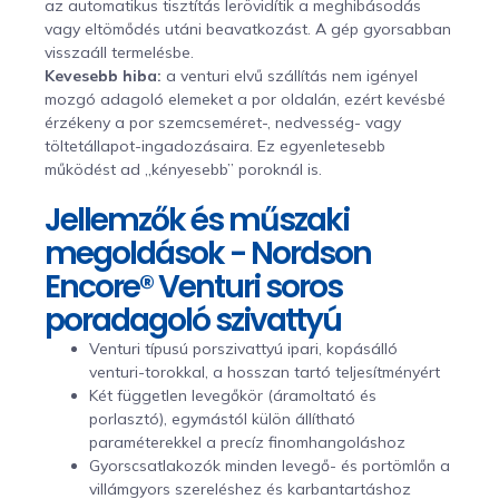
az automatikus tisztítás lerövidítik a meghibásodás
vagy eltömődés utáni beavatkozást. A gép gyorsabban
visszaáll termelésbe.
Kevesebb hiba:
a venturi elvű szállítás nem igényel
mozgó adagoló elemeket a por oldalán, ezért kevésbé
érzékeny a por szemcseméret-, nedvesség- vagy
töltetállapot-ingadozásaira. Ez egyenletesebb
működést ad „kényesebb” poroknál is.
Jellemzők és műszaki
megoldások - Nordson
Encore® Venturi soros
poradagoló szivattyú
Venturi típusú porszivattyú ipari, kopásálló
venturi-torokkal, a hosszan tartó teljesítményért
Két független levegőkör (áramoltató és
porlasztó), egymástól külön állítható
paraméterekkel a precíz finomhangoláshoz
Gyorscsatlakozók minden levegő- és portömlőn a
villámgyors szereléshez és karbantartáshoz