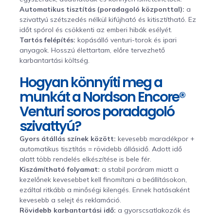
Automatikus tisztítás (poradagoló központtal):
a
szivattyú szétszedés nélkül kifújható és kitisztítható. Ez
időt spórol és csökkenti az emberi hibák esélyét.
Tartós felépítés:
kopásálló venturi-torok és ipari
anyagok. Hosszú élettartam, előre tervezhető
karbantartási költség.
Hogyan könnyíti meg a
munkát a Nordson Encore®
Venturi soros poradagoló
szivattyú?
Gyors átállás színek között:
kevesebb maradékpor +
automatikus tisztítás = rövidebb állásidő. Adott idő
alatt több rendelés elkészítése is bele fér.
Kiszámítható folyamat:
a stabil poráram miatt a
kezelőnek kevesebbet kell finomítani a beállításokon,
ezáltal ritkább a minőségi kilengés. Ennek hatásaként
kevesebb a selejt és reklamáció.
Rövidebb karbantartási idő:
a gyorscsatlakozók és