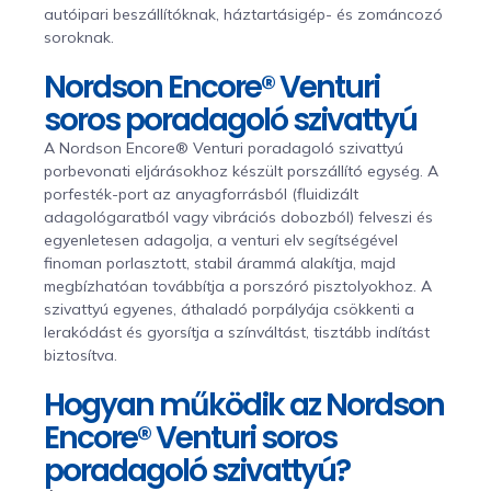
autóipari beszállítóknak, háztartásigép- és zománcozó
soroknak.
Nordson Encore® Venturi
soros poradagoló szivattyú
A Nordson Encore® Venturi poradagoló szivattyú
porbevonati eljárásokhoz készült porszállító egység. A
porfesték-port az anyagforrásból (fluidizált
adagológaratból vagy vibrációs dobozból) felveszi és
egyenletesen adagolja, a venturi elv segítségével
finoman porlasztott, stabil árammá alakítja, majd
megbízhatóan továbbítja a porszóró pisztolyokhoz. A
szivattyú egyenes, áthaladó porpályája csökkenti a
lerakódást és gyorsítja a színváltást, tisztább indítást
biztosítva.
Hogyan működik az Nordson
Encore® Venturi soros
poradagoló szivattyú?