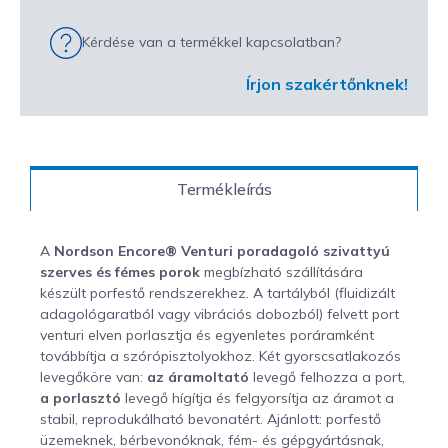
Kérdése van a termékkel kapcsolatban?
Írjon szakértőnknek!
Termékleírás
A
Nordson Encore® Venturi poradagoló szivattyú
szerves és fémes porok
megbízható szállítására
készült porfestő rendszerekhez. A tartályból (fluidizált
adagológaratból vagy vibrációs dobozból) felvett port
venturi elven porlasztja és egyenletes poráramként
továbbítja a szórópisztolyokhoz. Két gyorscsatlakozós
levegőköre van:
az áramoltató
levegő felhozza a port,
a porlasztó
levegő hígítja és felgyorsítja az áramot a
stabil, reprodukálható bevonatért. Ajánlott: porfestő
üzemeknek, bérbevonóknak, fém- és gépgyártásnak,