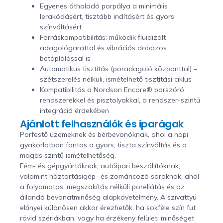
Egyenes áthaladó porpálya a minimális
lerakódásért, tisztább indításért és gyors
színváltásért
Forráskompatibilitás: működik fluidizált
adagológarattal és vibrációs dobozos
betáplálással is
Automatikus tisztítás (poradagoló központtal) –
szétszerelés nélküli, ismételhető tisztítási ciklus
Kompatibilitás a Nordson Encore® porszóró
rendszerekkel és pisztolyokkal, a rendszer-szintű
integráció érdekében
Ajánlott felhasználók és iparágak
Porfestő üzemeknek és bérbevonóknak, ahol a napi
gyakorlatban fontos a gyors, tiszta színváltás és a
magas szintű ismételhetőség.
Fém- és gépgyártóknak, autóipari beszállítóknak,
valamint háztartásigép- és zománcozó soroknak, ahol
a folyamatos, megszakítás nélküli porellátás és az
állandó bevonatminőség alapkövetelmény. A szivattyú
előnyei különösen akkor érezhetők, ha sokféle szín fut
rövid szériákban, vagy ha érzékeny felületi minőséget