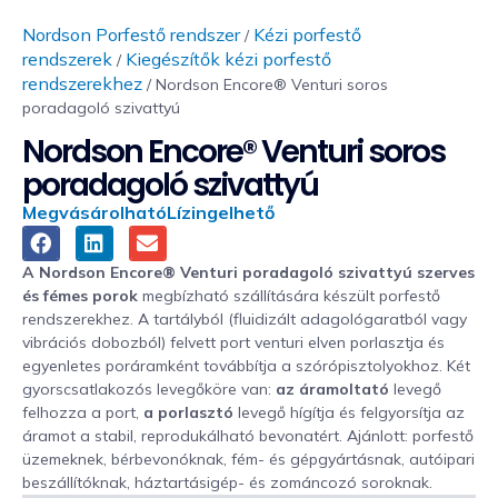
Nordson Porfestő rendszer
Kézi porfestő
/
rendszerek
Kiegészítők kézi porfestő
/
rendszerekhez
/ Nordson Encore® Venturi soros
poradagoló szivattyú
Nordson Encore® Venturi soros
poradagoló szivattyú
Megvásárolható
Lízingelhető
A Nordson Encore® Venturi poradagoló szivattyú szerves
és fémes porok
megbízható szállítására készült porfestő
rendszerekhez. A tartályból (fluidizált adagológaratból vagy
vibrációs dobozból) felvett port venturi elven porlasztja és
egyenletes poráramként továbbítja a szórópisztolyokhoz. Két
gyorscsatlakozós levegőköre van:
az áramoltató
levegő
felhozza a port,
a porlasztó
levegő hígítja és felgyorsítja az
áramot a stabil, reprodukálható bevonatért. Ajánlott: porfestő
üzemeknek, bérbevonóknak, fém- és gépgyártásnak, autóipari
beszállítóknak, háztartásigép- és zománcozó soroknak.