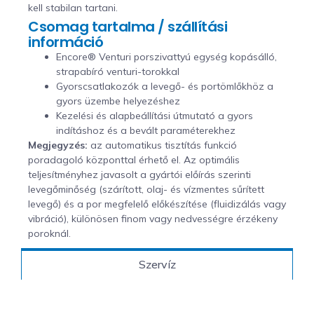
kell stabilan tartani.
Csomag tartalma / szállítási
információ
Encore® Venturi porszivattyú egység kopásálló,
strapabíró venturi-torokkal
Gyorscsatlakozók a levegő- és portömlőkhöz a
gyors üzembe helyezéshez
Kezelési és alapbeállítási útmutató a gyors
indításhoz és a bevált paraméterekhez
Megjegyzés:
az automatikus tisztítás funkció
poradagoló központtal érhető el. Az optimális
teljesítményhez javasolt a gyártói előírás szerinti
levegőminőség (szárított, olaj- és vízmentes sűrített
levegő) és a por megfelelő előkészítése (fluidizálás vagy
vibráció), különösen finom vagy nedvességre érzékeny
poroknál.
Szervíz