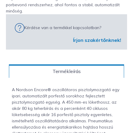
porbevonó rendszerhez, ahol fontos a stabil, automatizált
minőség.
Kérdése van a termékkel kapcsolatban?
Írjon szakértőnknek!
Termékleírás
A Nordson Encore® oszcillátoros pisztolymozgató egy
ipari, automatizált porfestő sorokhoz fejlesztett
pisztolymozgató egység. A 450 mm-es lökethossz, az
akár 80 kg teherbírás és a percenként 40 ciklusos
löketsebesség akár 16 porfestő pisztoly egyenletes,
ismételhető oszcilláltatására alkalmas. Pneumatikus
ellensúlyozása és energiatakarékos hajtása hosszú