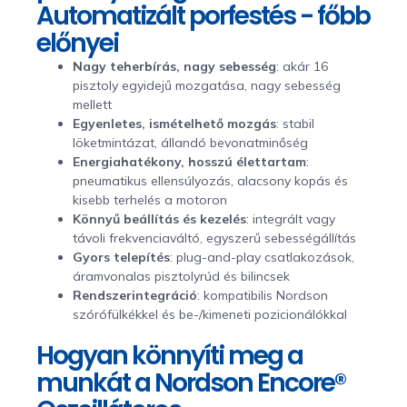
Automatizált porfestés - főbb
előnyei
Nagy teherbírás, nagy sebesség
: akár 16
pisztoly egyidejű mozgatása, nagy sebesség
mellett
Egyenletes, ismételhető mozgás
: stabil
löketmintázat, állandó bevonatminőség
Energiahatékony, hosszú élettartam
:
pneumatikus ellensúlyozás, alacsony kopás és
kisebb terhelés a motoron
Könnyű beállítás és kezelés
: integrált vagy
távoli frekvenciaváltó, egyszerű sebességállítás
Gyors telepítés
: plug-and-play csatlakozások,
áramvonalas pisztolyrúd és bilincsek
Rendszerintegráció
: kompatibilis Nordson
szórófülkékkel és be-/kimeneti pozicionálókkal
Hogyan könnyíti meg a
munkát a Nordson Encore®