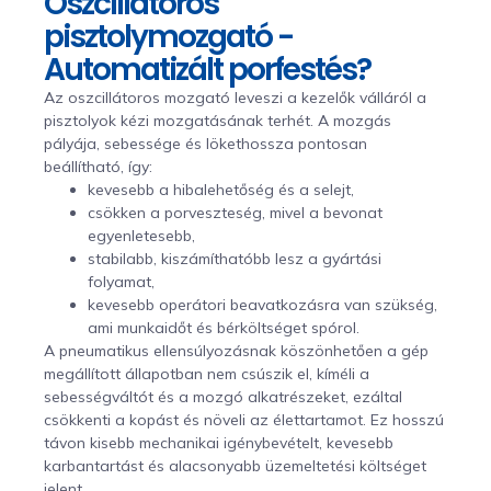
Oszcillátoros
pisztolymozgató -
Automatizált porfestés?
Az oszcillátoros mozgató leveszi a kezelők válláról a
pisztolyok kézi mozgatásának terhét. A mozgás
pályája, sebessége és lökethossza pontosan
beállítható, így:
kevesebb a hibalehetőség és a selejt,
csökken a porveszteség, mivel a bevonat
egyenletesebb,
stabilabb, kiszámíthatóbb lesz a gyártási
folyamat,
kevesebb operátori beavatkozásra van szükség,
ami munkaidőt és bérköltséget spórol.
A pneumatikus ellensúlyozásnak köszönhetően a gép
megállított állapotban nem csúszik el, kíméli a
sebességváltót és a mozgó alkatrészeket, ezáltal
csökkenti a kopást és növeli az élettartamot. Ez hosszú
távon kisebb mechanikai igénybevételt, kevesebb
karbantartást és alacsonyabb üzemeltetési költséget
jelent.