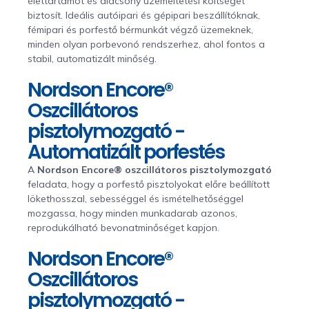
élettartamot és alacsony üzemeltetési költséget
biztosít. Ideális autóipari és gépipari beszállítóknak,
fémipari és porfestő bérmunkát végző üzemeknek,
minden olyan porbevonó rendszerhez, ahol fontos a
stabil, automatizált minőség.
Nordson Encore®
Oszcillátoros
pisztolymozgató -
Automatizált porfestés
A
Nordson Encore® oszcillátoros pisztolymozgató
feladata, hogy a porfestő pisztolyokat előre beállított
lökethosszal, sebességgel és ismételhetőséggel
mozgassa, hogy minden munkadarab azonos,
reprodukálható bevonatminőséget kapjon.
Nordson Encore®
Oszcillátoros
pisztolymozgató -