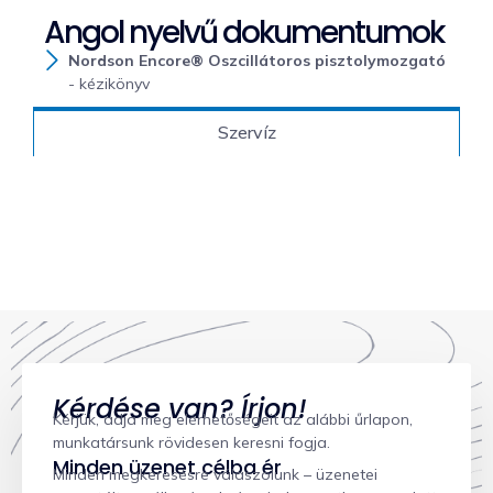
Angol nyelvű dokumentumok
Nordson Encore® Oszcillátoros pisztolymozgató
- kézikönyv
Szervíz
Kérdése van? Írjon!
Kérjük, adja meg elérhetőségeit az alábbi űrlapon,
munkatársunk rövidesen keresni fogja.
Minden üzenet célba ér
Minden megkeresésre válaszolunk – üzenetei