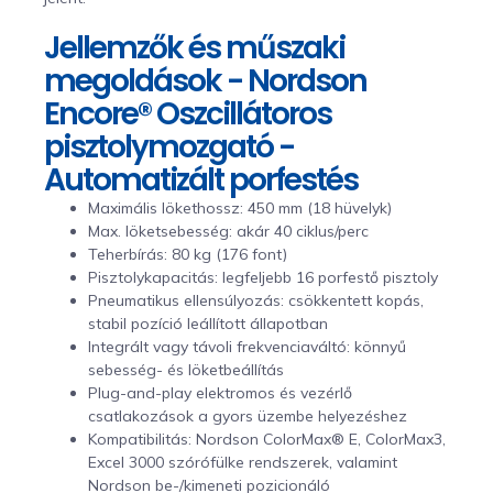
Jellemzők és műszaki
megoldások - Nordson
Encore® Oszcillátoros
pisztolymozgató -
Automatizált porfestés
Maximális lökethossz: 450 mm (18 hüvelyk)
Max. löketsebesség: akár 40 ciklus/perc
Teherbírás: 80 kg (176 font)
Pisztolykapacitás: legfeljebb 16 porfestő pisztoly
Pneumatikus ellensúlyozás: csökkentett kopás,
stabil pozíció leállított állapotban
Integrált vagy távoli frekvenciaváltó: könnyű
sebesség- és löketbeállítás
Plug-and-play elektromos és vezérlő
csatlakozások a gyors üzembe helyezéshez
Kompatibilitás: Nordson ColorMax® E, ColorMax3,
Excel 3000 szórófülke rendszerek, valamint
Nordson be-/kimeneti pozicionáló