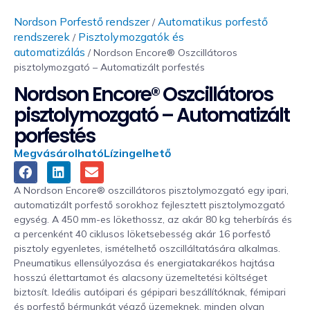
Nordson Porfestő rendszer
Automatikus porfestő
/
rendszerek
Pisztolymozgatók és
/
automatizálás
/ Nordson Encore® Oszcillátoros
pisztolymozgató – Automatizált porfestés
Nordson Encore® Oszcillátoros
pisztolymozgató – Automatizált
porfestés
Megvásárolható
Lízingelhető
A Nordson Encore® oszcillátoros pisztolymozgató egy ipari,
automatizált porfestő sorokhoz fejlesztett pisztolymozgató
egység. A 450 mm-es lökethossz, az akár 80 kg teherbírás és
a percenként 40 ciklusos löketsebesség akár 16 porfestő
pisztoly egyenletes, ismételhető oszcilláltatására alkalmas.
Pneumatikus ellensúlyozása és energiatakarékos hajtása
hosszú élettartamot és alacsony üzemeltetési költséget
biztosít. Ideális autóipari és gépipari beszállítóknak, fémipari
és porfestő bérmunkát végző üzemeknek, minden olyan