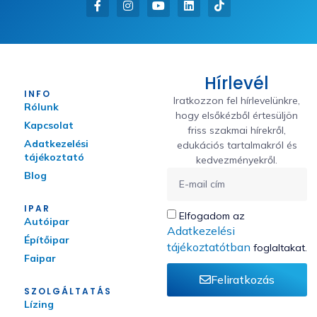
Hírlevél
INFO
Iratkozzon fel hírlevelünkre,
Rólunk
hogy elsőkézből értesüljön
Kapcsolat
friss szakmai hírekről,
Adatkezelési
edukációs tartalmakról és
tájékoztató
kedvezményekről.
Blog
IPAR
Elfogadom az
Autóipar
Adatkezelési
Építőipar
tájékoztatótban
foglaltakat.
Faipar
Feliratkozás
SZOLGÁLTATÁS
Lízing