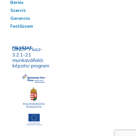
Bérlés
Szervíz
Garancia
Festőüzem
PÁLYÁZAT
GINOP Plusz-
3.2.1-21
munkavállalói
képzési program