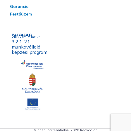
Garancia
Festőüzem
PÁLYÁZAT
GINOP Plusz-
3.2.1-21
munkavállalói
képzési program
Minden jog fenntartva, 2026 Recycolor.