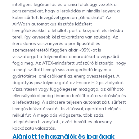
intelligens légáramlás és a sima falak úgy vezetik a
porszemcséket, hogy a lerakódás minimális legyen; a
kabin sűrített levegővel gyorsan „átmosható”. Az
AirWash automatikus tisztítás időzített
levegőlökésekkel a lehullott port a központi elszívásba
tereli, így kevesebb kézi takarításra van szükség. Az
ikerciklonos visszanyerés a por típusától és
szemcseméretétől függően akár ~95%-ot is
visszaforgat a folyamatba, a maradékot a végszűrő
fogja meg. Az ATEX-minősített utószűrő biztosítja, hogy
a megtisztított levegő visszaengedhető legyen a
gyártótérbe, ami csökkenti az energiaveszteséget. A
dugattyús pisztolymozgató az Encore HD pisztolyokat
vízszintesen vagy függőlegesen mozgatja, az állítható
ellensúlyokkal pedig finoman beállítható a szóráskép és
a lefedettség. A színcsere teljesen automatizált, sűrített
levegős kifúvatással és tisztítással, operátori belépés
nélkül fut. A megoldás világszerte, több száz
telepítésben bizonyított, ezért bevált és alacsony
kockázatú választás.
Ajánlott felhasználók és iparágak