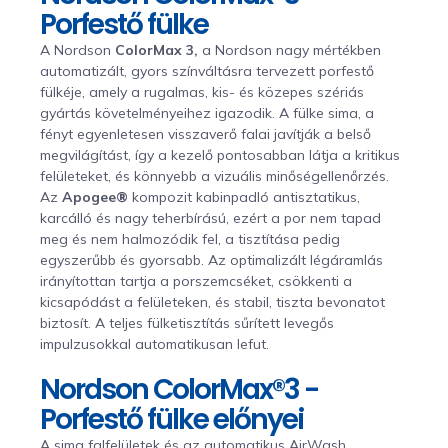
Porfestő fülke
A Nordson
ColorMax 3,
a Nordson nagy mértékben
automatizált, gyors színváltásra tervezett porfestő
fülkéje, amely a rugalmas, kis- és közepes szériás
gyártás követelményeihez igazodik. A fülke sima, a
fényt egyenletesen visszaverő falai javítják a belső
megvilágítást, így a kezelő pontosabban látja a kritikus
felületeket, és könnyebb a vizuális minőségellenőrzés.
Az
Apogee®
kompozit kabinpadló antisztatikus,
karcálló és nagy teherbírású, ezért a por nem tapad
meg és nem halmozódik fel, a tisztítása pedig
egyszerűbb és gyorsabb. Az optimalizált légáramlás
irányítottan tartja a porszemcséket, csökkenti a
kicsapódást a felületeken, és stabil, tiszta bevonatot
biztosít. A teljes fülketisztítás sűrített levegős
impulzusokkal automatikusan lefut.
Nordson ColorMax®3 -
Porfestő fülke előnyei
A sima falfelületek és az automatikus AirWash