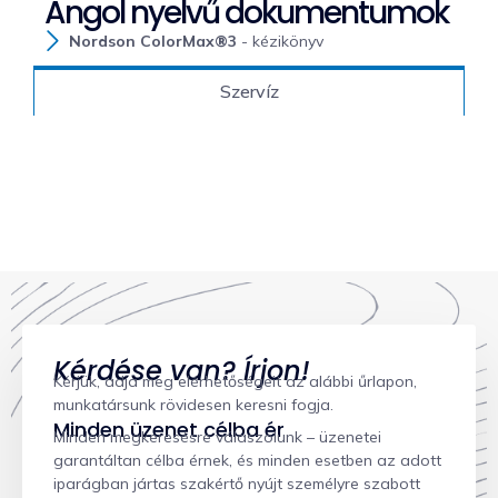
Angol nyelvű dokumentumok
Nordson ColorMax®3
- kézikönyv
Szervíz
Kérdése van? Írjon!
Kérjük, adja meg elérhetőségeit az alábbi űrlapon,
munkatársunk rövidesen keresni fogja.
Minden üzenet célba ér
Minden megkeresésre válaszolunk – üzenetei
garantáltan célba érnek, és minden esetben az adott
iparágban jártas szakértő nyújt személyre szabott