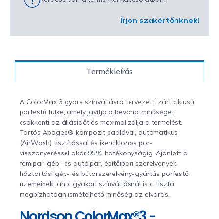
Írjon szakértőnknek!
Termékleírás
A ColorMax 3 gyors színváltásra tervezett, zárt ciklusú
porfestő fülke, amely javítja a bevonatminőséget,
csökkenti az állásidőt és maximalizálja a termelést.
Tartós Apogee® kompozit padlóval, automatikus
(AirWash) tisztítással és ikerciklonos por-
visszanyeréssel akár 95% hatékonyságig. Ajánlott a
fémipar, gép- és autóipar, építőipari szerelvények,
háztartási gép- és bútorszerelvény-gyártás porfestő
üzemeinek, ahol gyakori színváltásnál is a tiszta,
megbízhatóan ismételhető minőség az elvárás.
Nordson ColorMax®3 -