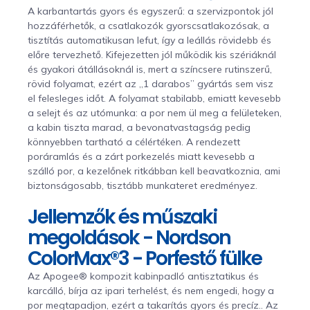
A karbantartás gyors és egyszerű: a szervizpontok jól
hozzáférhetők, a csatlakozók gyorscsatlakozósak, a
tisztítás automatikusan lefut, így a leállás rövidebb és
előre tervezhető. Kifejezetten jól működik kis szériáknál
és gyakori átállásoknál is, mert a színcsere rutinszerű,
rövid folyamat, ezért az „1 darabos” gyártás sem visz
el felesleges időt. A folyamat stabilabb, emiatt kevesebb
a selejt és az utómunka: a por nem ül meg a felületeken,
a kabin tiszta marad, a bevonatvastagság pedig
könnyebben tartható a célértéken. A rendezett
poráramlás és a zárt porkezelés miatt kevesebb a
szálló por, a kezelőnek ritkábban kell beavatkoznia, ami
biztonságosabb, tisztább munkateret eredményez.
Jellemzők és műszaki
megoldások - Nordson
ColorMax®3 - Porfestő fülke
Az Apogee® kompozit kabinpadló antisztatikus és
karcálló, bírja az ipari terhelést, és nem engedi, hogy a
por megtapadjon, ezért a takarítás gyors és precíz.. Az