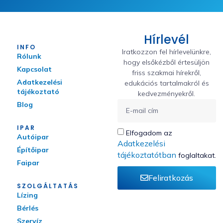
Hírlevél
INFO
Iratkozzon fel hírlevelünkre,
Rólunk
hogy elsőkézből értesüljön
Kapcsolat
friss szakmai hírekről,
Adatkezelési
edukációs tartalmakról és
tájékoztató
kedvezményekről.
Blog
IPAR
Elfogadom az
Autóipar
Adatkezelési
Építőipar
tájékoztatótban
foglaltakat.
Faipar
Feliratkozás
SZOLGÁLTATÁS
Lízing
Bérlés
Szervíz