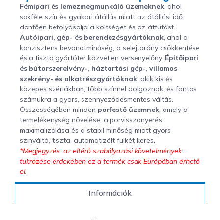
Fémipari és lemezmegmunkáló üzemeknek
, ahol
sokféle szín és gyakori átállás miatt az átállási idő
döntően befolyásolja a költséget és az átfutást.
Autóipari, gép- és berendezésgyártóknak
, ahol a
konzisztens bevonatminőség, a selejtarány csökkentése
és a tiszta gyártótér közvetlen versenyelőny.
Építőipari
és bútorszerelvény-, háztartási gép-, villamos
szekrény- és alkatrészgyártóknak
, akik kis és
közepes szériákban, több színnel dolgoznak, és fontos
számukra a gyors, szennyeződésmentes váltás.
Összességében minden
porfestő üzemnek
, amely a
termelékenység növelése, a porvisszanyerés
maximalizálása és a stabil minőség miatt gyors
színváltó, tiszta, automatizált fülkét keres.
*Megjegyzés: az eltérő szabályozási követelmények
tükrözése érdekében ez a termék csak Európában érhető
el.
Információk