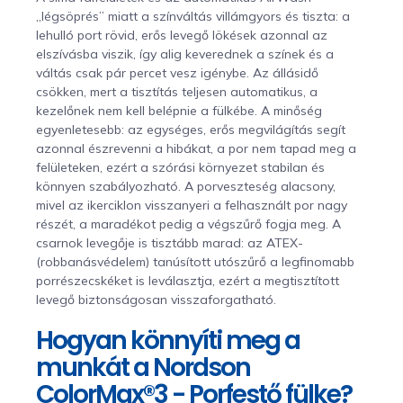
„légsöprés” miatt a színváltás villámgyors és tiszta: a
lehulló port rövid, erős levegő lökések azonnal az
elszívásba viszik, így alig keverednek a színek és a
váltás csak pár percet vesz igénybe. Az állásidő
csökken, mert a tisztítás teljesen automatikus, a
kezelőnek nem kell belépnie a fülkébe. A minőség
egyenletesebb: az egységes, erős megvilágítás segít
azonnal észrevenni a hibákat, a por nem tapad meg a
felületeken, ezért a szórási környezet stabilan és
könnyen szabályozható. A porveszteség alacsony,
mivel az ikerciklon visszanyeri a felhasznált por nagy
részét, a maradékot pedig a végszűrő fogja meg. A
csarnok levegője is tisztább marad: az ATEX-
(robbanásvédelem) tanúsított utószűrő a legfinomabb
porrészecskéket is leválasztja, ezért a megtisztított
levegő biztonságosan visszaforgatható.
Hogyan könnyíti meg a
munkát a Nordson
ColorMax®3 - Porfestő fülke?