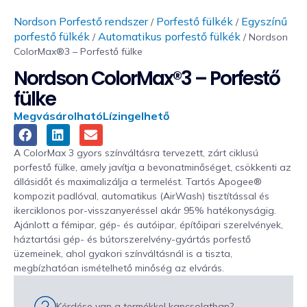
Nordson Porfestő rendszer
Porfestő fülkék
Egyszínű
/
/
porfestő fülkék
Automatikus porfestő fülkék
/
/ Nordson
ColorMax®3 – Porfestő fülke
Nordson ColorMax®3 – Porfestő
fülke
Megvásárolható
Lízingelhető
A ColorMax 3 gyors színváltásra tervezett, zárt ciklusú
porfestő fülke, amely javítja a bevonatminőséget, csökkenti az
állásidőt és maximalizálja a termelést. Tartós Apogee®
kompozit padlóval, automatikus (AirWash) tisztítással és
ikerciklonos por-visszanyeréssel akár 95% hatékonyságig.
Ajánlott a fémipar, gép- és autóipar, építőipari szerelvények,
háztartási gép- és bútorszerelvény-gyártás porfestő
üzemeinek, ahol gyakori színváltásnál is a tiszta,
megbízhatóan ismételhető minőség az elvárás.
Kérdése van a termékkel kapcsolatban?