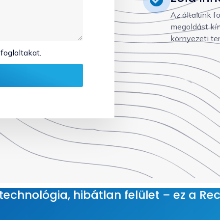
Az általunk f
megoldást kín
környezeti te
foglaltakat.
echnológia, hibátlan felület – ez a Rec