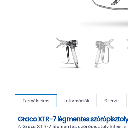
Termékleírás
Információk
Szervíz
Graco XTR-7 légmentes szórópisztol
A
Graco XTR-7 légmentes szórópisztoly
kifejezet