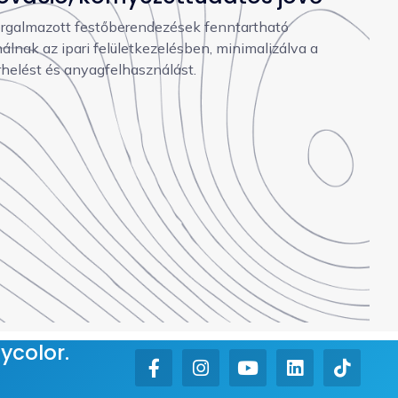
orgalmazott festőberendezések fenntartható
álnak az ipari felületkezelésben, minimalizálva a
rhelést és anyagfelhasználást.
ycolor.