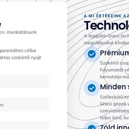
A MI ÉRTÉKEINK A
Technol
!
apon, munkatársunk
A legújabb Graco tec
megoldásokat kínálun
garantáltan célba
Prémium
ártas szakértő nyújt
Szakértő csapa
folyamatát vé
bemutatja mű
Minden 
Széleskörű sz
Graco gépek vá
szervizelésér
teljes körű, k
Zöld inn