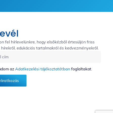
levél
on fel hírlevelünkre, hogy elsőkézből értesüljön friss
hírekről, edukációs tartalmakról és kedvezményekről.
adom az
Adatkezelési tájékoztatótban
foglaltakat.
eliratkozás