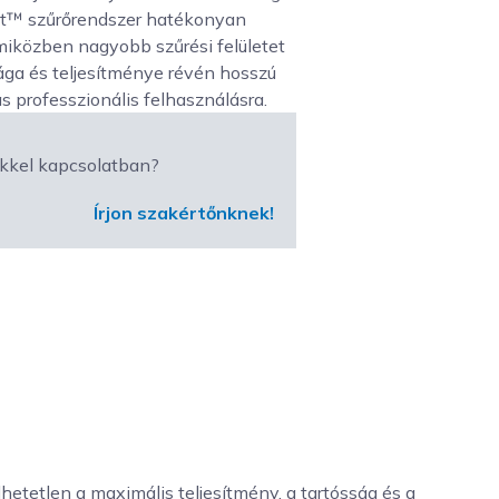
ut™ szűrőrendszer hatékonyan
miközben nagyobb szűrési felületet
ága és teljesítménye révén hosszú
s professzionális felhasználásra.
kkel kapcsolatban?
Írjon szakértőnknek!
dhetetlen a maximális teljesítmény, a tartósság és a