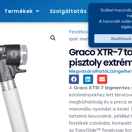
Termékek
Szolgáltatás
Márkák
Festékszóró pisztoly
/ Graco 
ipari munkákhoz
Graco XTR-7 ta
pisztoly extré
Megvásárolható
Lízingelhe
A
Graco XTR-7 légmentes 
körülményekhez lett tervezve
megbízhatóság és a precíz a
maximális nyomást is kezel, 
tartalmú bevonatok, például 
festékek szórására. Kompakt 
az EasyGlide™ forgócsap biz