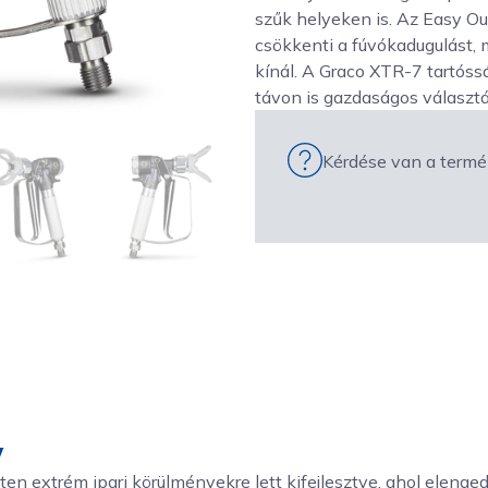
szűk helyeken is. Az Easy O
csökkenti a fúvókadugulást, 
kínál. A Graco XTR-7 tartóss
távon is gazdaságos választá
Kérdése van a termé
y
ten extrém ipari körülményekre lett kifejlesztve, ahol elenge