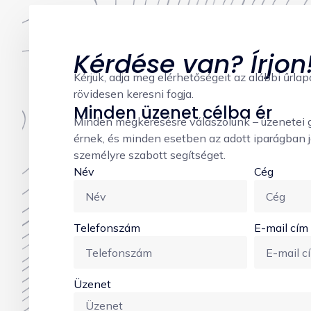
Kérdése van? Írjon
Kérjük, adja meg elérhetőségeit az alábbi űrl
rövidesen keresni fogja.
Minden üzenet célba ér
Minden megkeresésre válaszolunk – üzenetei 
érnek, és minden esetben az adott iparágban j
személyre szabott segítséget.
Név
Cég
Telefonszám
E-mail cím
Üzenet