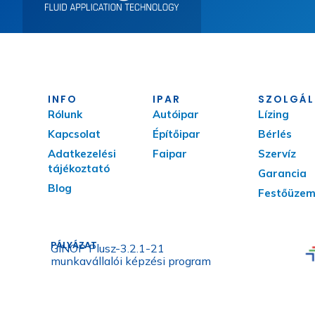
INFO
IPAR
SZOLGÁL
Rólunk
Autóipar
Lízing
Kapcsolat
Építőipar
Bérlés
Adatkezelési
Faipar
Szervíz
tájékoztató
Garancia
Blog
Festőüze
PÁLYÁZAT
GINOP Plusz-3.2.1-21
munkavállalói képzési program