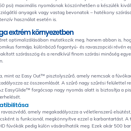
250 psi) maximális nyomásnak köszönhetően a készülék kivál
ziógátló anyagok vagy vastag bevonatok – hatékony szórásár
tenzív használat esetén is.
ága extrém környezetben
ret optimalizálásában mutatkozik meg, hanem abban is, hog
omikus formája, különböző fogantyú- és ravaszopciói révén e
akított szórásszög és a rendkívül finom szórási minőség egy
n.
a, mint az Easy Out™ pisztolyszűrő, amely nemcsak a fúvóka
adályozza az összeomlását. A szűrő nagy szűrési felülettel 
z EasyGlide™ forgócsap nagy nyomás alatt is biztosítja a pis
erhelését.
tibilitása
 ravaszvédő, amely megakadályozza a véletlenszerű elsütést,
kulcsként is funkcionál, megkönnyítve ezzel a karbantartás
XHD fúvókák pedig külön vásárolhatók meg. Ezek akár 500 bar 