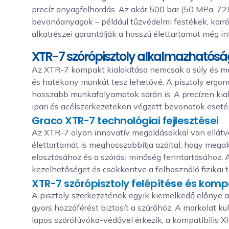
precíz anyagfelhordás. Az akár 500 bar (50 MPa, 7
bevonóanyagok – például tűzvédelmi festékek, korró
alkatrészei garantálják a hosszú élettartamot még in
XTR-7 szórópisztoly alkalmazhatós
Az XTR-7 kompakt kialakítása nemcsak a súly és mé
és hatékony munkát tesz lehetővé. A pisztoly ergon
hosszabb munkafolyamatok során is. A precízen kial
ipari és acélszerkezeteken végzett bevonatok eseté
Graco XTR-7 technológiai fejlesztései
Az XTR-7 olyan innovatív megoldásokkal van ellátv
élettartamát is meghosszabbítja azáltal, hogy megak
elosztásához és a szórási minőség fenntartásához. A
kezelhetőséget és csökkentve a felhasználó fizikai t
XTR-7 szórópisztoly felépítése és kompa
A pisztoly szerkezetének egyik kiemelkedő előnye a
gyors hozzáférést biztosít a szűrőhöz. A markolat 
lapos szórófúvóka-védővel érkezik, a kompatibilis 