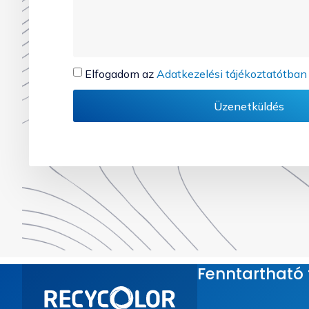
Elfogadom az
Adatkezelési tájékoztatótban
Üzenetküldés
Fenntartható t