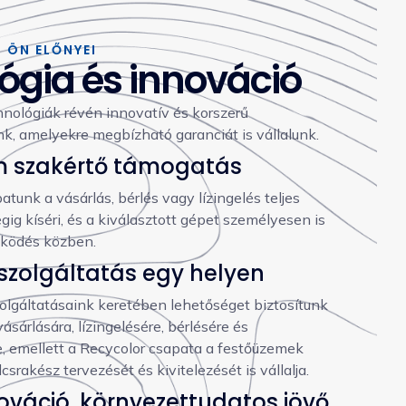
Z ÖN ELŐNYEI
ógia és innováció
hnológiák révén innovatív és korszerű
k, amelyekre megbízható garanciát is vállalunk.
 szakértő támogatás
tunk a vásárlás, bérlés vagy lízingelés teljes
gig kíséri, és a kiválasztott gépet személyesen is
ködés közben.
szolgáltatás egy helyen
olgáltatásaink keretében lehetőséget biztosítunk
sárlására, lízingelésére, bérlésére és
e, emellett a Recycolor csapata a festőüzemek
ulcsrakész tervezését és kivitelezését is vállalja.
ováció, környezettudatos jövő