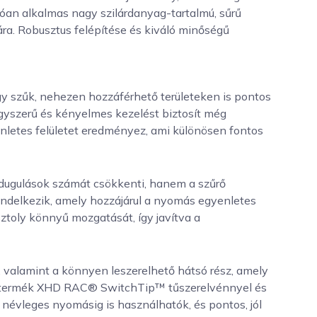
óan alkalmas nagy szilárdanyag-tartalmú, sűrű
a. Robusztus felépítése és kiváló minőségű
y szűk, nehezen hozzáférhető területeken is pontos
gyszerű és kényelmes kezelést biztosít még
enletes felületet eredményez, ami különösen fontos
dugulások számát csökkenti, hanem a szűrő
rendelkezik, amely hozzájárul a nyomás egyenletes
ztoly könnyű mozgatását, így javítva a
 valamint a könnyen leszerelhető hátsó rész, amely
t. A termék XHD RAC® SwitchTip™ tűszerelvénnyel és
névleges nyomásig is használhatók, és pontos, jól