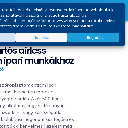
Kapcsolat
Blog
XTR-7 tartós airless pisztoly extrém
rtós airless
m ipari munkákhoz
tő
szórópisztoly
extrém ipari
, ahol kiemelten fontos a
nyagfelhordás. Akár 500 bar
így alkalmas nagy szilárdanyag-
tűzvédelmi vagy korróziógátló
kialakítása, ergonomikus fogása és
tosítják a kényelmes kezelést még