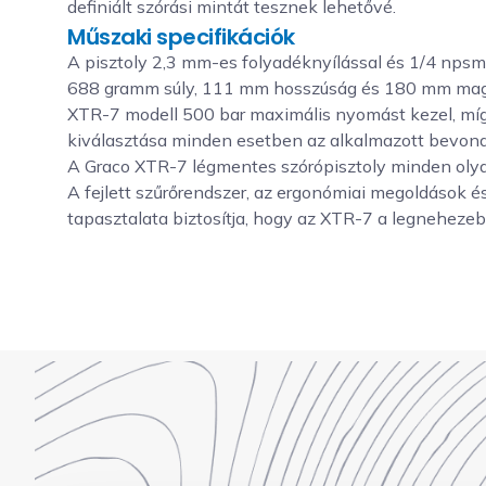
definiált szórási mintát tesznek lehetővé.
Műszaki specifikációk
A pisztoly 2,3 mm-es folyadéknyílással és 1/4 npsm
688 gramm súly, 111 mm hosszúság és 180 mm maga
XTR-7 modell 500 bar maximális nyomást kezel, míg
kiválasztása minden esetben az alkalmazott bevona
A Graco XTR-7 légmentes szórópisztoly minden olyan
A fejlett szűrőrendszer, az ergonómiai megoldások 
tapasztalata biztosítja, hogy az XTR-7 a legnehezeb