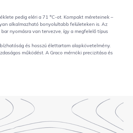
klete pedig eléri a 71 °C-ot. Kompakt méreteinek –
 alkalmazható bonyolultabb felületeken is. Az
ar nyomásra van tervezve, így a megfelelő típus
egbízhatóság és hosszú élettartam alapkövetelmény.
azdaságos működést. A Graco mérnöki precizitása és