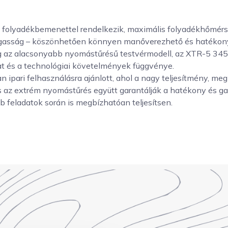
 folyadékbemenettel rendelkezik, maximális folyadékhőmérsé
sság – köszönhetően könnyen manőverezhető és hatékonyan
 az alacsonyabb nyomástűrésű testvérmodell, az XTR-5 345 b
t és a technológiai követelmények függvénye.
 ipari felhasználásra ajánlott, ahol a nagy teljesítmény, m
és az extrém nyomástűrés együtt garantálják a hatékony és g
b feladatok során is megbízhatóan teljesítsen.