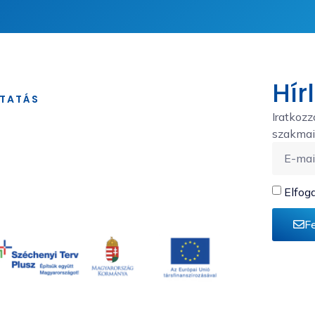
Hír
TATÁS
Iratkozz
szakmai 
Elfog
m
F