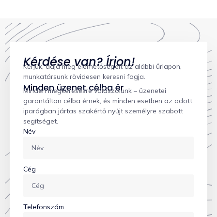
Kérdése van? Írjon!
Kérjük, adja meg elérhetőségeit az alábbi űrlapon,
munkatársunk rövidesen keresni fogja.
Minden üzenet célba ér
Minden megkeresésre válaszolunk – üzenetei
garantáltan célba érnek, és minden esetben az adott
iparágban jártas szakértő nyújt személyre szabott
segítséget.
Név
Cég
Telefonszám