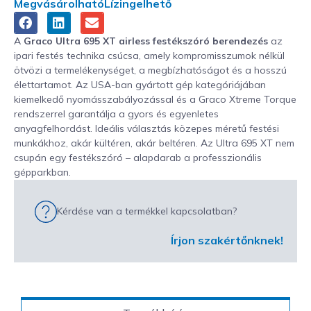
Megvásárolható
Lízingelhető
A
Graco Ultra 695 XT airless festékszóró berendezés
az
ipari festés technika csúcsa, amely kompromisszumok nélkül
ötvözi a termelékenységet, a megbízhatóságot és a hosszú
élettartamot. Az USA-ban gyártott gép kategóriájában
kiemelkedő nyomásszabályozással és a Graco Xtreme Torque
rendszerrel garantálja a gyors és egyenletes
anyagfelhordást. Ideális választás közepes méretű festési
munkákhoz, akár kültéren, akár beltéren. Az Ultra 695 XT nem
csupán egy festékszóró – alapdarab a professzionális
gépparkban.
Kérdése van a termékkel kapcsolatban?
Írjon szakértőnknek!