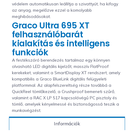
védelem automatikusan leállítja a szivattyút, ha kifogy
az anyag, megelőzve ezzel a komolyabb
meghibásodásokat.
Graco Ultra 695 XT
felhasználóbarát
kialakítás és intelligens
funkciók
A festékszóró berendezés tartalmaz egy könnyen
olvasható LED digitális kijelzőt, masszív FlatProof
kerekeket, valamint a SmartDisplay XT rendszert, amely
kompatibilis a Graco BlueLink digitális felügyeleti
platformmal. Az alapfelszereltség része továbbá a
QuickReel tömlőkezelő, a Crushproof bemeneti szűrő,
valamint a RAC X LP 517 kapcsolóvégű PC pisztoly és
tömlő, amelyek kényelmessé és biztonságossá teszik a
munkavégzést.
Információk