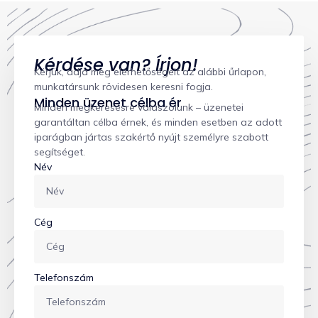
Kérdése van? Írjon!
Kérjük, adja meg elérhetőségeit az alábbi űrlapon,
munkatársunk rövidesen keresni fogja.
Minden üzenet célba ér
Minden megkeresésre válaszolunk – üzenetei
garantáltan célba érnek, és minden esetben az adott
iparágban jártas szakértő nyújt személyre szabott
segítséget.
Név
Cég
Telefonszám