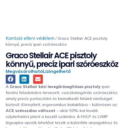
Korrózió elleni védelem
/ Graco Stellair ACE pisztoly
könnyű, precíz ipari szóróeszköz
Graco Stellair ACE pisztoly
könnyű, precíz ipari szóróeszköz
Megvásárolható
Lízingelhető
A
Graco Stellair kézi levegőrásegítéses pisztoly
ipari
festési feladatokra tervezett, csúcskategóriás szóróeszköz,
amely precíz porlasztást és kiemelkedő felületi minőséget
biztosít. Könnyített, ergonomikus kialakítása – különösen az
ACE szénszálas változat
– akár 50%-kal kisebb
súlyterhelést jelent a kezelő számára. A HVLP és LVMP
légsapka-opciók lehetővé teszik a különféle anyagokhoz és