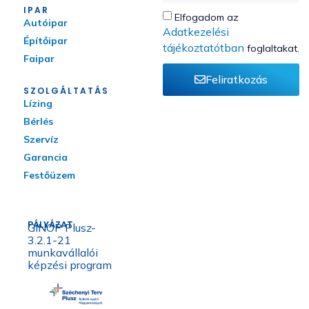
IPAR
Elfogadom az
Autóipar
Adatkezelési
Építőipar
tájékoztatótban
foglaltakat.
Faipar
Feliratkozás
SZOLGÁLTATÁS
Lízing
Bérlés
Szervíz
Garancia
Festőüzem
PÁLYÁZAT
GINOP Plusz-
3.2.1-21
munkavállalói
képzési program