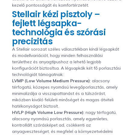
kezelő pontosságát és komfortérzetét.
Stellair kézi pisztoly –
fejlett légsapka-
technológia és szórási
precizitás
A Stellair sorozat széles választékban kínál légsapkát
és modellvariációt, hogy minden felhasználási
területhez és anyagtípushoz a lehető legjobb
konfigurációt biztosítsa. A légsapkák két fő porlasztási
technológiát támogatnak:
LVMP (Low Volume Medium Pressure)
: alacsony
térfogatú, közepes nyomású levegőporlasztás, amely
minimalizálja a visszapattanást és a túlszórást,
miközben kiváló felületi minőséget és magas átviteli
hatékonyságot biztosít.
HVLP (High Volume Low Pressure)
: nagy térfogatú,
alacsony nyomású porlasztás, amely egyenletes,
kontrollált szórásképet ad, csökkenti az
anyagveszteséget, és megfelel a környezetvédelmi