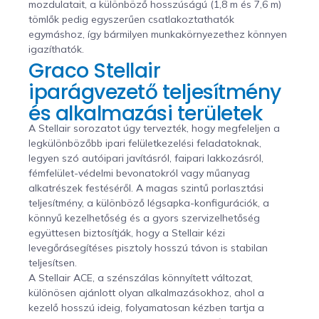
mozdulatait, a különböző hosszúságú (1,8 m és 7,6 m)
tömlők pedig egyszerűen csatlakoztathatók
egymáshoz, így bármilyen munkakörnyezethez könnyen
igazíthatók.
Graco Stellair
iparágvezető teljesítmény
és alkalmazási területek
A Stellair sorozatot úgy tervezték, hogy megfeleljen a
legkülönbözőbb ipari felületkezelési feladatoknak,
legyen szó autóipari javításról, faipari lakkozásról,
fémfelület-védelmi bevonatokról vagy műanyag
alkatrészek festéséről. A magas szintű porlasztási
teljesítmény, a különböző légsapka-konfigurációk, a
könnyű kezelhetőség és a gyors szervizelhetőség
együttesen biztosítják, hogy a Stellair kézi
levegőrásegítéses pisztoly hosszú távon is stabilan
teljesítsen.
A Stellair ACE, a szénszálas könnyített változat,
különösen ajánlott olyan alkalmazásokhoz, ahol a
kezelő hosszú ideig, folyamatosan kézben tartja a