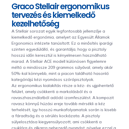
Graco Stellair ergonomikus
tervezés és kiemelkedő
kezelhetőség
A Stellair sorozat egyik legfontosabb jellemzője a
kiemelkedő ergonómia, amelyet az Egyesült Államok
Ergonomics intézete tanúsított. Ez a minősítés iparági
szinten egyedülálló, és garantálja, hogy a pisztoly
hosszú időn keresztül is kényelmesen használható
marad. A Stellair ACE modell különösen figyelemre
méltó a mindössze 209 grammos súlyával, amely akár
50%-kal könnyebb, mint a piacon található hasonló
kategóriájú kézi nyomásos szórópisztolyok.
Az ergonomikus kialakítás része a kéz- és ujjpihentető
felület, amely csökkenti a markolásból és a
ravaszhasználatból adódó izomfeszülést. A kompozit
ravasz könnyű húzási ereje tovább mérsékli a kéz
terhelését, így hosszú munkafolyamatok során is kisebb
a fáradtság és a sérülés kockázata. A pisztoly
súlyelosztása kiegyensúlyozott, ami csökkenti a
csuklóra és alkarra nehezedő nyomást, növelve ezzel a