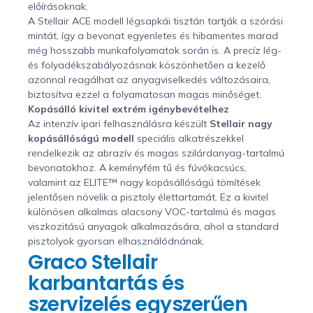
előírásoknak.
A Stellair ACE modell légsapkái tisztán tartják a szórási
mintát, így a bevonat egyenletes és hibamentes marad
még hosszabb munkafolyamatok során is. A precíz lég-
és folyadékszabályozásnak köszönhetően a kezelő
azonnal reagálhat az anyagviselkedés változásaira,
biztosítva ezzel a folyamatosan magas minőséget.
Kopásálló kivitel extrém igénybevételhez
Az intenzív ipari felhasználásra készült
Stellair nagy
kopásállóságú modell
speciális alkatrészekkel
rendelkezik az abrazív és magas szilárdanyag-tartalmú
bevonatokhoz. A keményfém tű és fúvókacsúcs,
valamint az ELITE™ nagy kopásállóságú tömítések
jelentősen növelik a pisztoly élettartamát. Ez a kivitel
különösen alkalmas alacsony VOC-tartalmú és magas
viszkozitású anyagok alkalmazására, ahol a standard
pisztolyok gyorsan elhasználódnának.
Graco Stellair
karbantartás és
szervizelés egyszerűen