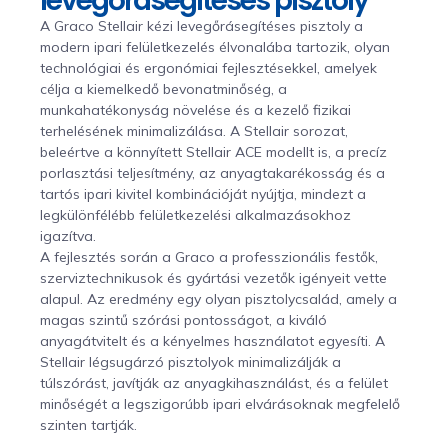
levegőrásegítéses pisztoly
A Graco Stellair kézi levegőrásegítéses pisztoly a
modern ipari felületkezelés élvonalába tartozik, olyan
technológiai és ergonómiai fejlesztésekkel, amelyek
célja a kiemelkedő bevonatminőség, a
munkahatékonyság növelése és a kezelő fizikai
terhelésének minimalizálása. A Stellair sorozat,
beleértve a könnyített Stellair ACE modellt is, a precíz
porlasztási teljesítmény, az anyagtakarékosság és a
tartós ipari kivitel kombinációját nyújtja, mindezt a
legkülönfélébb felületkezelési alkalmazásokhoz
igazítva.
A fejlesztés során a Graco a professzionális festők,
szerviztechnikusok és gyártási vezetők igényeit vette
alapul. Az eredmény egy olyan pisztolycsalád, amely a
magas szintű szórási pontosságot, a kiváló
anyagátvitelt és a kényelmes használatot egyesíti. A
Stellair légsugárzó pisztolyok minimalizálják a
túlszórást, javítják az anyagkihasználást, és a felület
minőségét a legszigorúbb ipari elvárásoknak megfelelő
szinten tartják.