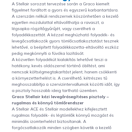
A Stellair sorozat tervezése során a Graco kiemelt
figyelmet fordított a gyors és egyszerű karbantartásra.
A szerszám nélküli rendszernek köszönhetően a kezelő
egyetlen mozdulattal eltávolíthatja a ravaszt, a
légsapka rögzítőgyűrűjét, vagy cserélheti a
folyadékkazettát. A kézzel meghúzható folyadék- és
levegőcsatlakozók gyors tömlőcsatlakoztatást tesznek
lehetővé, a beépített folyadékkazetta-eltávolító eszköz
pedig megkönnyíti a fúvóka lazítását.
A közvetlen folyadékút kialakítás lehetővé teszi a
hatékony, kevés oldószerrel történő öblítést, ami
nemcsak költségmegtakarítást jelent, hanem csökkenti
a környezetterhelést is. A cserélhető, kétrészes tű
meghosszabbítja a szervizintervallumok közötti időt, így
a pisztoly hosszabb ideig tartható üzemben.
Graco Stellair kézi levegőrásegítéses pisztoly –
rugalmas és könnyű tömlőrendszer
A Stellair ACE és Stellair modellekhez kifejlesztett
rugalmas folyadék- és légtömlők könnyű mozgást és
minimális izomterhelést biztosítanak. A
forgócsatlakozók minden szögben követik a kezelő