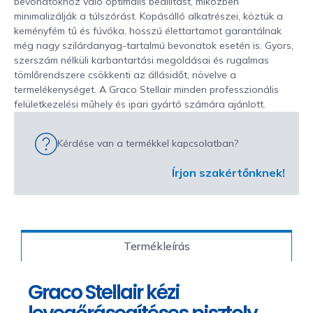
bevonatokhoz való optimális beállítást, miközben
minimalizálják a túlszórást. Kopásálló alkatrészei, köztük a
keményfém tű és fúvóka, hosszú élettartamot garantálnak
még nagy szilárdanyag-tartalmú bevonatok esetén is. Gyors,
szerszám nélküli karbantartási megoldásai és rugalmas
tömlőrendszere csökkenti az állásidőt, növelve a
termelékenységet. A Graco Stellair minden professzionális
felületkezelési műhely és ipari gyártó számára ajánlott.
Kérdése van a termékkel kapcsolatban?
Írjon szakértőnknek!
Termékleírás
Graco Stellair kézi