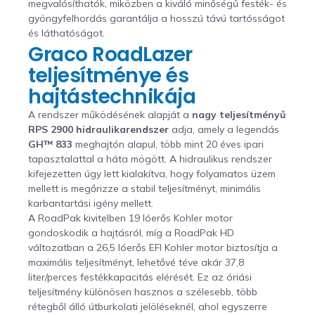
megvalósíthatók, miközben a kiváló minőségű festék- és
gyöngyfelhordás garantálja a hosszú távú tartósságot
és láthatóságot.
Graco RoadLazer
teljesítménye és
hajtástechnikája
A rendszer működésének alapját a
nagy teljesítményű
RPS 2900 hidraulikarendszer
adja, amely a legendás
GH™ 833
meghajtón alapul, több mint 20 éves ipari
tapasztalattal a háta mögött. A hidraulikus rendszer
kifejezetten úgy lett kialakítva, hogy folyamatos üzem
mellett is megőrizze a stabil teljesítményt, minimális
karbantartási igény mellett.
A RoadPak kivitelben 19 lóerős Kohler motor
gondoskodik a hajtásról, míg a RoadPak HD
változatban a 26,5 lóerős EFI Kohler motor biztosítja a
maximális teljesítményt, lehetővé téve akár 37,8
liter/perces festékkapacitás elérését. Ez az óriási
teljesítmény különösen hasznos a szélesebb, több
rétegből álló útburkolati jelöléseknél, ahol egyszerre