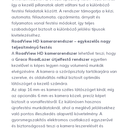
így a kezelő pillanatok alatt váltani tud a különböző
festési feladatok között. A rendszer támogatja a kézi,
automata, félautomata, cipzárminta, árnyalt és
folyamatos vonal festési módokat, így teljes
szabadságot biztosít a különböző jelölési típusok
kivitelezéséhez.
RoadView HD kamerarendszer – egykezelős nagy
teljesítményű festés
A
RoadView HD kamerarendszer
lehetővé teszi, hogy
a
Graco RoadLazer útjelfestő rendszer
egyetlen
kezelővel is képes legyen nagy volumenű munkák
elvégzésére. A kamera a szórópisztoly tartókarjára van
szerelve, és oldalváltás nélkül biztosít optimális
látószöget a kezelő számára.
Az alap 16 mm-es kamera széles látószöget kínál, míg
az opcionális 6 mm-es kamera közeli, precíz képet
biztosít a vonalfestésről. Ez különösen hasznos
újrafestési munkálatoknál, ahol a meglévő jelölésekhez
való pontos illeszkedés alapvető követelmény. A
gyorsmegszakítós elektromos csatlakozó egyszerűvé
és biztonságossá teszi a kamera leszerelését és