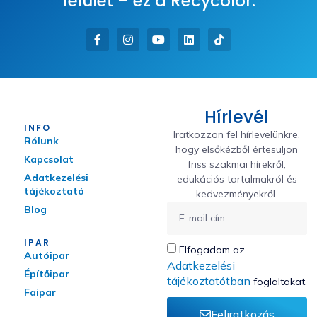
felület – ez a Recycolor.
Hírlevél
INFO
Iratkozzon fel hírlevelünkre,
Rólunk
hogy elsőkézből értesüljön
Kapcsolat
friss szakmai hírekről,
Adatkezelési
edukációs tartalmakról és
tájékoztató
kedvezményekről.
Blog
IPAR
Elfogadom az
Autóipar
Adatkezelési
Építőipar
tájékoztatótban
foglaltakat.
Faipar
Feliratkozás