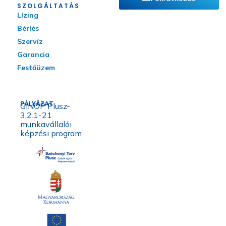
SZOLGÁLTATÁS
Lízing
Bérlés
Szervíz
Garancia
Festőüzem
PÁLYÁZAT
GINOP Plusz-
3.2.1-21
munkavállalói
képzési program