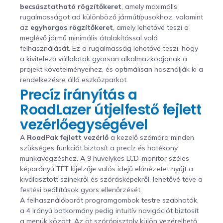
becsúsztatható rögzítőkeret
, amely maximális
rugalmasságot ad különböző járműtípusokhoz, valamint
az
egyhorgos rögzítőkeret
, amely lehetővé teszi a
meglévő jármű minimális átalakítással való
felhasználását. Ez a rugalmasság lehetővé teszi, hogy
a kivitelező vállalatok gyorsan alkalmazkodjanak a
projekt követelményeihez, és optimálisan használják ki a
rendelkezésre álló eszközparkot.
Precíz irányítás a
RoadLazer útjelfestő fejlett
vezérlőegységével
A
RoadPak fejlett vezérlő
a kezelő számára minden
szükséges funkciót biztosít a precíz és hatékony
munkavégzéshez. A 9 hüvelykes LCD-monitor széles
képarányú TFT kijelzője valós idejű előnézetet nyújt a
kiválasztott színekről és szórásképekről, lehetővé téve a
festési beállítások gyors ellenőrzését.
A felhasználóbarát programgombok testre szabhatók,
a 4 irányú botkormány pedig intuitív navigációt biztosít
a menük között. Az öt szórópisztoly külön vezérelhető,