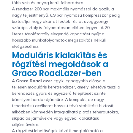
több szín és anyag kerül felhordásra.
A rendszer 200 bar maximális nyomással dolgozik, a
nagy teljesítményű, 6,9 bar nyomású kompresszor pedig
biztosítja, hogy akár öt festék- és öt üveggyöngy-
szórópisztoly is folyamatosan ellátva legyen. A 20
literes tárolótartály elegendő kapacitást nyújt a
hosszabb munkafolyamatok megszakítás nélküli
elvégzéséhez.
Moduláris kialakítás és
rögzítési megoldások a
Graco RoadLazer-ben
A
Graco RoadLazer
egyik legnagyobb előnye a
teljesen moduláris keretrendszer, amely lehetővé teszi a
berendezés gyors és egyszerű telepítését szinte
bármilyen hordozójárműre. A kompakt, de nagy
teherbírású acélkeret hosszú távú stabilitást biztosít,
miközben könnyedén integrálható platós teherautókra,
síkpadlós járművekre vagy egyedi kialakítású
céljárművekre.
A rögzítési lehetőségek között megtalálható a