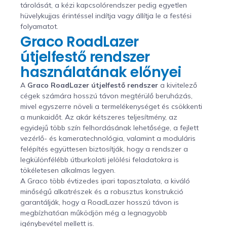
tárolását, a kézi kapcsolórendszer pedig egyetlen
hüvelykujjas érintéssel indítja vagy állítja le a festési
folyamatot.
Graco RoadLazer
útjelfestő rendszer
használatának előnyei
A
Graco RoadLazer útjelfestő rendszer
a kivitelező
cégek számára hosszú távon megtérülő beruházás,
mivel egyszerre növeli a termelékenységet és csökkenti
a munkaidőt. Az akár kétszeres teljesítmény, az
egyidejű több szín felhordásának lehetősége, a fejlett
vezérlő- és kameratechnológia, valamint a moduláris
felépítés együttesen biztosítják, hogy a rendszer a
legkülönfélébb útburkolati jelölési feladatokra is
tökéletesen alkalmas legyen.
A Graco több évtizedes ipari tapasztalata, a kiváló
minőségű alkatrészek és a robusztus konstrukció
garantálják, hogy a RoadLazer hosszú távon is
megbízhatóan működjön még a legnagyobb
igénybevétel mellett is.