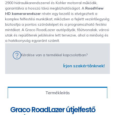
2900 hidraulikarendszerrel és Kohler motorral működik,
garantálva a hosszú távú megbízhatóságot. A
RoadView
HD kamerarendszer
révén egy kezelő is elvégezheti a
komplex felfestési munkákat, miközben a fejlett vezérlőegység
biztosítja a pontos szórásképet és a programozható festési
mintákat. A Graco RoadLazer autópályák, főútvonalak, városi
utak és repülőterek jelölésére lett tervezve, ahol a minőség és
a hatékonyság egyaránt számít.
Kérdése van a termékkel kapcsolatban?
Írjon szakértőnknek!
Termékleírás
Graco RoadLazer útjelfestő