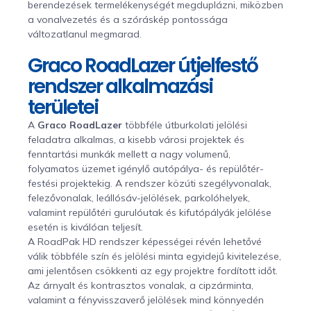
berendezések termelékenységét megduplázni, miközben
a vonalvezetés és a szóráskép pontossága
változatlanul megmarad.
Graco RoadLazer útjelfestő
rendszer alkalmazási
területei
A
Graco RoadLazer
többféle útburkolati jelölési
feladatra alkalmas, a kisebb városi projektek és
fenntartási munkák mellett a nagy volumenű,
folyamatos üzemet igénylő autópálya- és repülőtér-
festési projektekig. A rendszer közúti szegélyvonalak,
felezővonalak, leállósáv-jelölések, parkolóhelyek,
valamint repülőtéri gurulóutak és kifutópályák jelölése
esetén is kiválóan teljesít.
A RoadPak HD rendszer képességei révén lehetővé
válik többféle szín és jelölési minta egyidejű kivitelezése,
ami jelentősen csökkenti az egy projektre fordított időt.
Az árnyalt és kontrasztos vonalak, a cipzárminta,
valamint a fényvisszaverő jelölések mind könnyedén