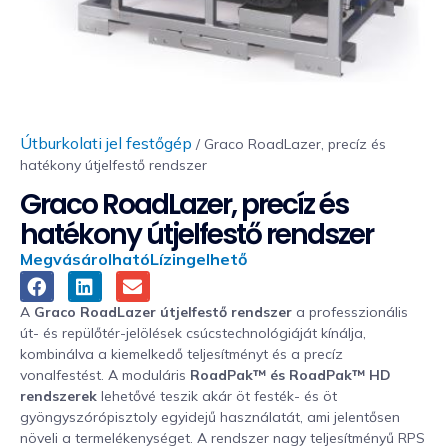
Útburkolati jel festőgép
/ Graco RoadLazer, precíz és
hatékony útjelfestő rendszer
Graco RoadLazer, precíz és
hatékony útjelfestő rendszer
Megvásárolható
Lízingelhető
A
Graco RoadLazer útjelfestő rendszer
a professzionális
út- és repülőtér-jelölések csúcstechnológiáját kínálja,
kombinálva a kiemelkedő teljesítményt és a precíz
vonalfestést. A moduláris
RoadPak™ és RoadPak™ HD
rendszerek
lehetővé teszik akár öt festék- és öt
gyöngyszórópisztoly egyidejű használatát, ami jelentősen
növeli a termelékenységet. A rendszer nagy teljesítményű RPS