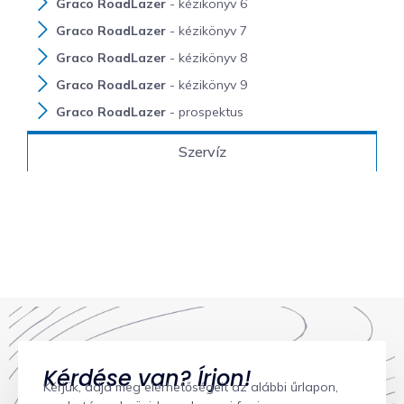
Graco RoadLazer
- kézikönyv 6
Graco RoadLazer
- kézikönyv 7
Graco RoadLazer
- kézikönyv 8
Graco RoadLazer
- kézikönyv 9
Graco RoadLazer
- prospektus
Szervíz
Kérdése van? Írjon!
Kérjük, adja meg elérhetőségeit az alábbi űrlapon,