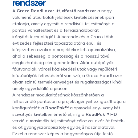
rendszer
A
Graco RoadLazer útjelfestő rendszer
a nagy
volumenű útburkolati jelölések kivitelezésének ipari
etalonja, amely egyesíti a rendkívüli teljesítményt, a
pontos vonalfestést és a felhasználóbarát
irányítástechnológiát. A berendezés a Graco több
évtizedes fejlesztési tapasztalatára épül, és
kifejezetten azokra a projektekre lett optimalizálva,
ahol a sebesség, a pontosság és a hosszú távú
megbízhatóság elengedhetetlen. Akár autópályák,
főútvonalak, városi közlekedési utak vagy repülőtéri
kifutópályák felfestéséről van szó, a Graco RoadLazer
olyan szintű termelékenységet és rugalmasságot kínál,
amely egyedülálló a piacon.
A rendszer modularitásának köszönhetően a
felhasználó pontosan a projekt igényeihez igazíthatja a
konfigurációt: a
RoadPak™
alapmodul egy- vagy két
szivattyús kivitelben érhető el, míg a
RoadPak™ HD
verzió a maximális teljesítményt célozza, akár öt festék-
és öt gyöngyszórópisztoly egyidejű használatával.
Ezzel a rendszer képes a hagyományos útjelfestő