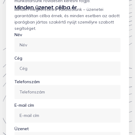
munkatársunk rövidesen keresni fogja.
Minden üzenet célba ér
Minden megkeresésre válaszolunk – üzenetei
garantáltan célba érnek, és minden esetben az adott
iparágban jártas szakértő nyújt személyre szabott
segítséget.
Név
Cég
Telefonszám
E-mail cím
Üzenet