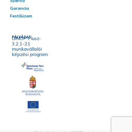
Szervíz
Garancia
Festőüzem
PÁLYÁZAT
GINOP Plusz-
3.2.1-21
munkavállalói
képzési program