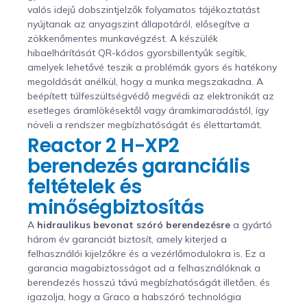
valós idejű dobszintjelzők folyamatos tájékoztatást
nyújtanak az anyagszint állapotáról, elősegítve a
zökkenőmentes munkavégzést. A készülék
hibaelhárítását QR-kódos gyorsbillentyűk segítik,
amelyek lehetővé teszik a problémák gyors és hatékony
megoldását anélkül, hogy a munka megszakadna. A
beépített túlfeszültségvédő megvédi az elektronikát az
esetleges áramlökésektől vagy áramkimaradástól, így
növeli a rendszer megbízhatóságát és élettartamát.
Reactor 2 H-XP2
berendezés garanciális
feltételek és
minőségbiztosítás
A
hidraulikus bevonat szóró berendezésre
a gyártó
három év garanciát biztosít, amely kiterjed a
felhasználói kijelzőkre és a vezérlőmodulokra is. Ez a
garancia magabiztosságot ad a felhasználóknak a
berendezés hosszú távú megbízhatóságát illetően, és
igazolja, hogy a Graco a habszóró technológia