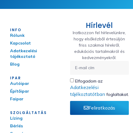
Hírlevél
INFO
Iratkozzon fel hírlevelünkre,
Rólunk
hogy elsőkézből értesüljön
Kapcsolat
friss szakmai hírekről,
Adatkezelési
edukációs tartalmakról és
tájékoztató
kedvezményekről.
Blog
IPAR
Elfogadom az
Autóipar
Adatkezelési
Építőipar
tájékoztatótban
foglaltakat.
Faipar
Feliratkozás
SZOLGÁLTATÁS
Lízing
Bérlés