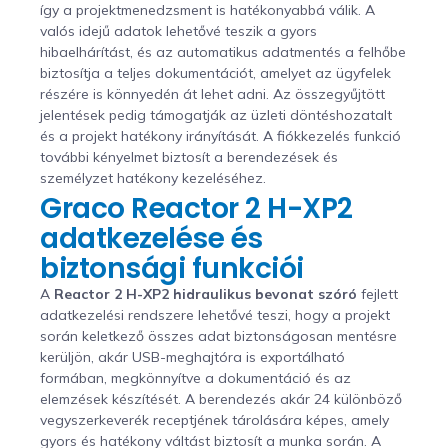
így a projektmenedzsment is hatékonyabbá válik. A
valós idejű adatok lehetővé teszik a gyors
hibaelhárítást, és az automatikus adatmentés a felhőbe
biztosítja a teljes dokumentációt, amelyet az ügyfelek
részére is könnyedén át lehet adni. Az összegyűjtött
jelentések pedig támogatják az üzleti döntéshozatalt
és a projekt hatékony irányítását. A fiókkezelés funkció
további kényelmet biztosít a berendezések és
személyzet hatékony kezeléséhez.
Graco Reactor 2 H-XP2
adatkezelése és
biztonsági funkciói
A
Reactor 2 H-XP2 hidraulikus bevonat szóró
fejlett
adatkezelési rendszere lehetővé teszi, hogy a projekt
során keletkező összes adat biztonságosan mentésre
kerüljön, akár USB-meghajtóra is exportálható
formában, megkönnyítve a dokumentáció és az
elemzések készítését. A berendezés akár 24 különböző
vegyszerkeverék receptjének tárolására képes, amely
gyors és hatékony váltást biztosít a munka során. A