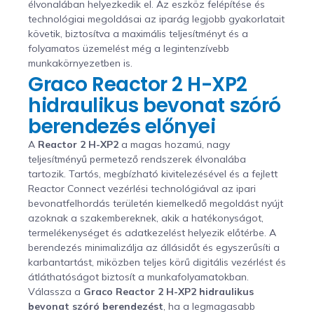
élvonalában helyezkedik el. Az eszköz felépítése és
technológiai megoldásai az iparág legjobb gyakorlatait
követik, biztosítva a maximális teljesítményt és a
folyamatos üzemelést még a legintenzívebb
munkakörnyezetben is.
Graco Reactor 2 H-XP2
hidraulikus bevonat szóró
berendezés előnyei
A
Reactor 2 H-XP2
a magas hozamú, nagy
teljesítményű permetező rendszerek élvonalába
tartozik. Tartós, megbízható kivitelezésével és a fejlett
Reactor Connect vezérlési technológiával az ipari
bevonatfelhordás területén kiemelkedő megoldást nyújt
azoknak a szakembereknek, akik a hatékonyságot,
termelékenységet és adatkezelést helyezik előtérbe. A
berendezés minimalizálja az állásidőt és egyszerűsíti a
karbantartást, miközben teljes körű digitális vezérlést és
átláthatóságot biztosít a munkafolyamatokban.
Válassza a
Graco Reactor 2 H-XP2 hidraulikus
bevonat szóró berendezést
, ha a legmagasabb