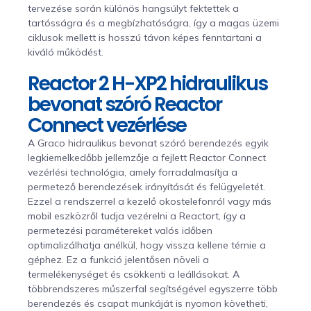
tervezése során különös hangsúlyt fektettek a
tartósságra és a megbízhatóságra, így a magas üzemi
ciklusok mellett is hosszú távon képes fenntartani a
kiváló működést.
Reactor 2 H-XP2 hidraulikus
bevonat szóró Reactor
Connect vezérlése
A Graco hidraulikus bevonat szóró berendezés egyik
legkiemelkedőbb jellemzője a fejlett Reactor Connect
vezérlési technológia, amely forradalmasítja a
permetező berendezések irányítását és felügyeletét.
Ezzel a rendszerrel a kezelő okostelefonról vagy más
mobil eszközről tudja vezérelni a Reactort, így a
permetezési paramétereket valós időben
optimalizálhatja anélkül, hogy vissza kellene térnie a
géphez. Ez a funkció jelentősen növeli a
termelékenységet és csökkenti a leállásokat. A
többrendszeres műszerfal segítségével egyszerre több
berendezés és csapat munkáját is nyomon követheti,