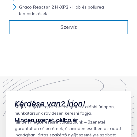
Graco Reactor 2 H-XP2
- Hab és poliurea
berendezések
Szervíz
Kérdése van? Írjon!
Kérjük, adja meg elérhetőségeit az alábbi űrlapon,
munkatársunk rövidesen keresni fogja.
Minden üzenet célba ér
Minden megkeresésre válaszolunk – üzenetei
garantáltan célba érnek, és minden esetben az adott
iparágban jártas szakértő nyújt személyre szabott