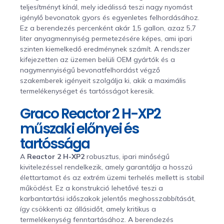
teljesítményt kínál, mely ideálissá teszi nagy nyomást
igénylő bevonatok gyors és egyenletes felhordásához.
Ez a berendezés percenként akár 1,5 gallon, azaz 5,7
liter anyagmennyiség permetezésére képes, ami ipari
szinten kiemelkedő eredménynek számít. A rendszer
kifejezetten az üzemen belüli OEM gyártók és a
nagymennyiségű bevonatfelhordást végző
szakemberek igényeit szolgálja ki, akik a maximális
termelékenységet és tartósságot keresik.
Graco Reactor 2 H-XP2
műszaki előnyei és
tartóssága
A
Reactor 2 H-XP2
robusztus, ipari minőségű
kivitelezéssel rendelkezik, amely garantálja a hosszú
élettartamot és az extrém üzemi terhelés mellett is stabil
működést. Ez a konstrukció lehetővé teszi a
karbantartási időszakok jelentős meghosszabbítását,
így csökkenti az állásidőt, amely kritikus a
termelékenység fenntartásához. A berendezés