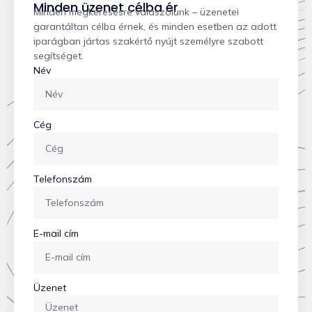
Minden üzenet célba ér
Minden megkeresésre válaszolunk – üzenetei
garantáltan célba érnek, és minden esetben az adott
iparágban jártas szakértő nyújt személyre szabott
segítséget.
Név
Cég
Telefonszám
E-mail cím
Üzenet