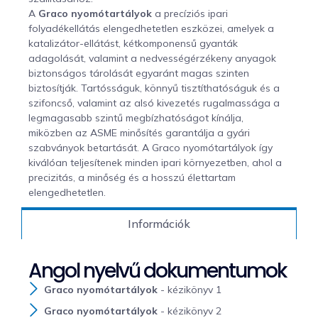
A
Graco nyomótartályok
a precíziós ipari
folyadékellátás elengedhetetlen eszközei, amelyek a
katalizátor-ellátást, kétkomponensű gyanták
adagolását, valamint a nedvességérzékeny anyagok
biztonságos tárolását egyaránt magas szinten
biztosítják. Tartósságuk, könnyű tisztíthatóságuk és a
szifoncső, valamint az alsó kivezetés rugalmassága a
legmagasabb szintű megbízhatóságot kínálja,
miközben az ASME minősítés garantálja a gyári
szabványok betartását. A Graco nyomótartályok így
kiválóan teljesítenek minden ipari környezetben, ahol a
precizitás, a minőség és a hosszú élettartam
elengedhetetlen.
Információk
Angol nyelvű dokumentumok
Graco nyomótartályok
- kézikönyv 1
Graco nyomótartályok
- kézikönyv 2