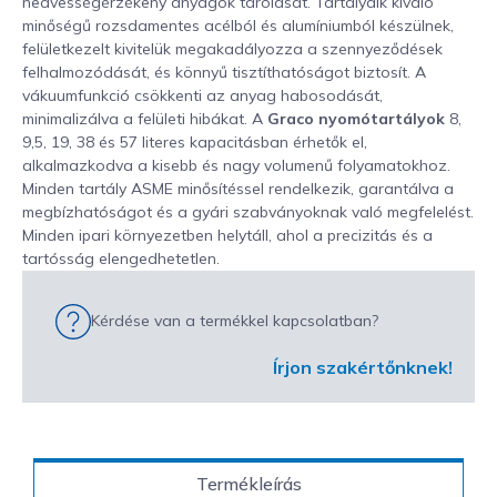
nedvességérzékeny anyagok tárolását. Tartályaik kiváló
minőségű rozsdamentes acélból és alumíniumból készülnek,
felületkezelt kivitelük megakadályozza a szennyeződések
felhalmozódását, és könnyű tisztíthatóságot biztosít. A
vákuumfunkció csökkenti az anyag habosodását,
minimalizálva a felületi hibákat. A
Graco nyomótartályok
8,
9,5, 19, 38 és 57 literes kapacitásban érhetők el,
alkalmazkodva a kisebb és nagy volumenű folyamatokhoz.
Minden tartály ASME minősítéssel rendelkezik, garantálva a
megbízhatóságot és a gyári szabványoknak való megfelelést.
Minden ipari környezetben helytáll, ahol a precizitás és a
tartósság elengedhetetlen.
Kérdése van a termékkel kapcsolatban?
Írjon szakértőnknek!
Termékleírás