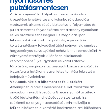
nyomáson és
pulzálásmentesen
A
Graco nyomótartályok
szifoncsöve és alsó
kivezetése lehetővé teszi a különböző adagolási
módszerek alkalmazását, biztosítva a folyamatos és
pulzálásmentes folyadékáramlást alacsony nyomáson
és kis áramlási sebességnél. Ez megoldás ipari
felhasználóknak, akik megbízható, egyszerű és
költséghatékony folyadékellátást igényelnek, amelyet
hagyományos szivattyúkkal nehéz lenne reprodukálni. A
zárt nyomástartályok különösen alkalmasak
kétkomponensű (2K) gyanták és katalizátorok
tárolására, megőrizve az anyagok konzisztenciáját és
biztosítva a hatékony, egyenletes tömítési felületet a
befejező műveleteknél.
Vákuumfunkció a hibamentes felületekért
Amennyiben a precíz keveréshez el kell távolítani az
anyagban rekedt levegőt, a
Graco nyomótartályok
kiváló légtelenítési lehetőséget biztosítanak. Ez
csökkenti az anyag habosodását, minimalizálja a
felületi hibákat és a korrózió kockázatát, ami különösen