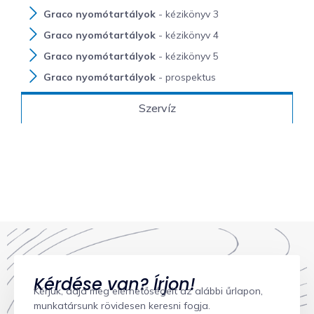
Graco nyomótartályok
- kézikönyv 3
Graco nyomótartályok
- kézikönyv 4
Graco nyomótartályok
- kézikönyv 5
Graco nyomótartályok
- prospektus
Szervíz
Kérdése van? Írjon!
Kérjük, adja meg elérhetőségeit az alábbi űrlapon,
munkatársunk rövidesen keresni fogja.