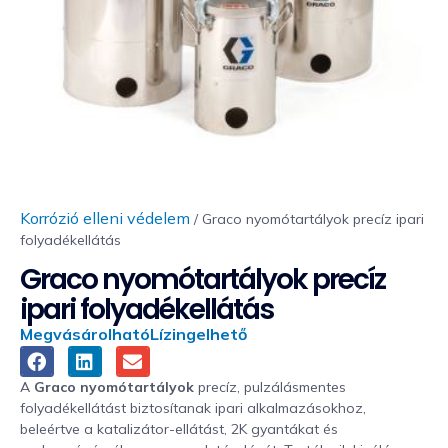
Korrózió elleni védelem
/ Graco nyomótartályok precíz ipari
folyadékellátás
Graco nyomótartályok precíz
ipari folyadékellátás
Megvásárolható
Lízingelhető
A
Graco nyomótartályok
precíz, pulzálásmentes
folyadékellátást biztosítanak ipari alkalmazásokhoz,
beleértve a katalizátor-ellátást, 2K gyantákat és