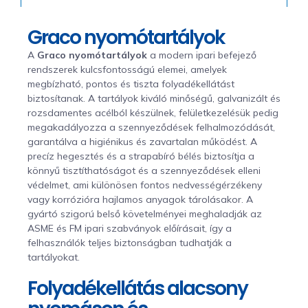
Graco nyomótartályok
A
Graco nyomótartályok
a modern ipari befejező
rendszerek kulcsfontosságú elemei, amelyek
megbízható, pontos és tiszta folyadékellátást
biztosítanak. A tartályok kiváló minőségű, galvanizált és
rozsdamentes acélból készülnek, felületkezelésük pedig
megakadályozza a szennyeződések felhalmozódását,
garantálva a higiénikus és zavartalan működést. A
precíz hegesztés és a strapabíró bélés biztosítja a
könnyű tisztíthatóságot és a szennyeződések elleni
védelmet, ami különösen fontos nedvességérzékeny
vagy korrózióra hajlamos anyagok tárolásakor. A
gyártó szigorú belső követelményei meghaladják az
ASME és FM ipari szabványok előírásait, így a
felhasználók teljes biztonságban tudhatják a
tartályokat.
Folyadékellátás alacsony