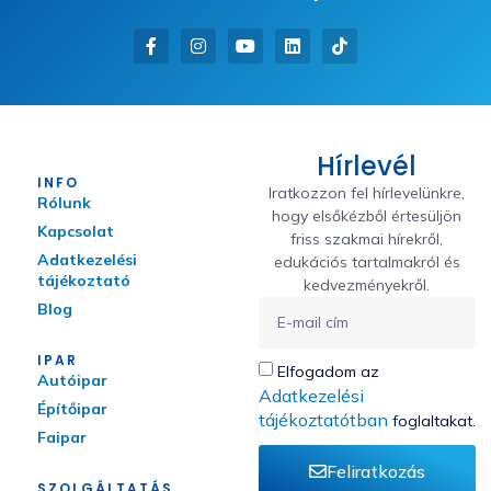
Hírlevél
INFO
Iratkozzon fel hírlevelünkre,
Rólunk
hogy elsőkézből értesüljön
Kapcsolat
friss szakmai hírekről,
Adatkezelési
edukációs tartalmakról és
tájékoztató
kedvezményekről.
Blog
IPAR
Elfogadom az
Autóipar
Adatkezelési
Építőipar
tájékoztatótban
foglaltakat.
Faipar
Feliratkozás
SZOLGÁLTATÁS