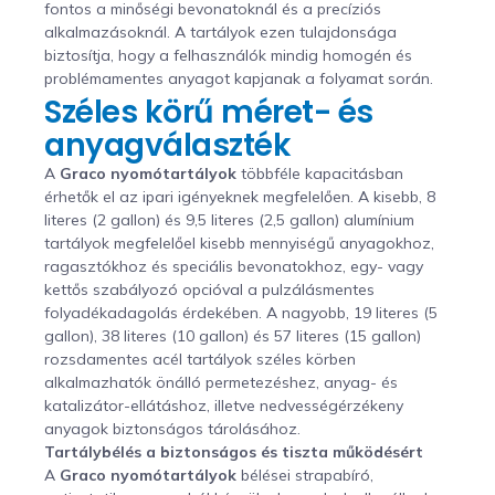
fontos a minőségi bevonatoknál és a precíziós
alkalmazásoknál. A tartályok ezen tulajdonsága
biztosítja, hogy a felhasználók mindig homogén és
problémamentes anyagot kapjanak a folyamat során.
Széles körű méret- és
anyagválaszték
A
Graco nyomótartályok
többféle kapacitásban
érhetők el az ipari igényeknek megfelelően. A kisebb, 8
literes (2 gallon) és 9,5 literes (2,5 gallon) alumínium
tartályok megfelelőel kisebb mennyiségű anyagokhoz,
ragasztókhoz és speciális bevonatokhoz, egy- vagy
kettős szabályozó opcióval a pulzálásmentes
folyadékadagolás érdekében. A nagyobb, 19 literes (5
gallon), 38 literes (10 gallon) és 57 literes (15 gallon)
rozsdamentes acél tartályok széles körben
alkalmazhatók önálló permetezéshez, anyag- és
katalizátor-ellátáshoz, illetve nedvességérzékeny
anyagok biztonságos tárolásához.
Tartálybélés a biztonságos és tiszta működésért
A
Graco nyomótartályok
bélései strapabíró,