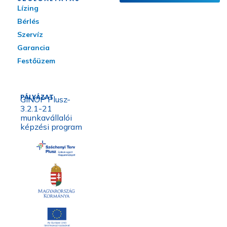
Lízing
Bérlés
Szervíz
Garancia
Festőüzem
PÁLYÁZAT
GINOP Plusz-
3.2.1-21
munkavállalói
képzési program