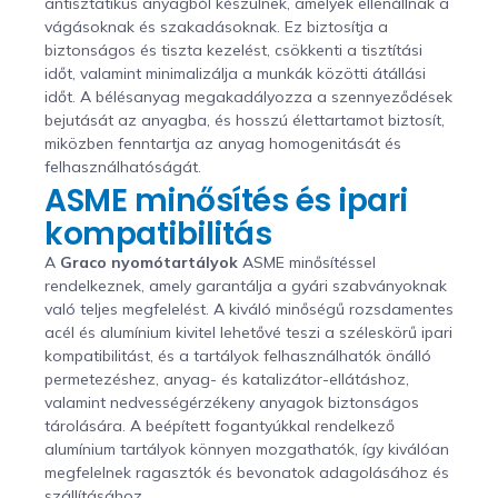
antisztatikus anyagból készülnek, amelyek ellenállnak a
vágásoknak és szakadásoknak. Ez biztosítja a
biztonságos és tiszta kezelést, csökkenti a tisztítási
időt, valamint minimalizálja a munkák közötti átállási
időt. A bélésanyag megakadályozza a szennyeződések
bejutását az anyagba, és hosszú élettartamot biztosít,
miközben fenntartja az anyag homogenitását és
felhasználhatóságát.
ASME minősítés és ipari
kompatibilitás
A
Graco nyomótartályok
ASME minősítéssel
rendelkeznek, amely garantálja a gyári szabványoknak
való teljes megfelelést. A kiváló minőségű rozsdamentes
acél és alumínium kivitel lehetővé teszi a széleskörű ipari
kompatibilitást, és a tartályok felhasználhatók önálló
permetezéshez, anyag- és katalizátor-ellátáshoz,
valamint nedvességérzékeny anyagok biztonságos
tárolására. A beépített fogantyúkkal rendelkező
alumínium tartályok könnyen mozgathatók, így kiválóan
megfelelnek ragasztók és bevonatok adagolásához és
szállításához.