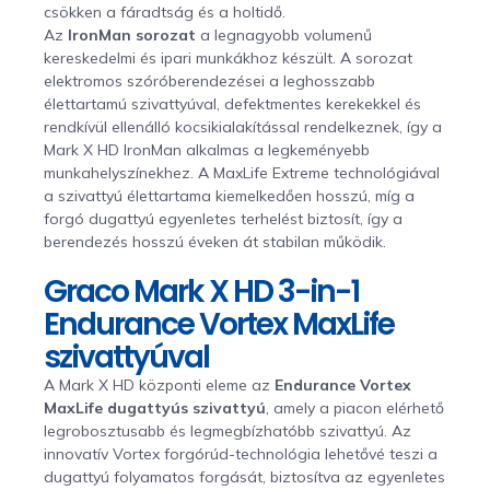
csökken a fáradtság és a holtidő.
Az
IronMan sorozat
a legnagyobb volumenű
kereskedelmi és ipari munkákhoz készült. A sorozat
elektromos szóróberendezései a leghosszabb
élettartamú szivattyúval, defektmentes kerekekkel és
rendkívül ellenálló kocsikialakítással rendelkeznek, így a
Mark X HD IronMan alkalmas a legkeményebb
munkahelyszínekhez. A MaxLife Extreme technológiával
a szivattyú élettartama kiemelkedően hosszú, míg a
forgó dugattyú egyenletes terhelést biztosít, így a
berendezés hosszú éveken át stabilan működik.
Graco Mark X HD 3-in-1
Endurance Vortex MaxLife
szivattyúval
A Mark X HD központi eleme az
Endurance Vortex
MaxLife dugattyús szivattyú
, amely a piacon elérhető
legrobosztusabb és legmegbízhatóbb szivattyú. Az
innovatív Vortex forgórúd-technológia lehetővé teszi a
dugattyú folyamatos forgását, biztosítva az egyenletes