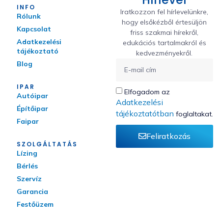
INFO
Iratkozzon fel hírlevelünkre,
Rólunk
hogy elsőkézből értesüljön
Kapcsolat
friss szakmai hírekről,
Adatkezelési
edukációs tartalmakról és
tájékoztató
kedvezményekről.
Blog
IPAR
Elfogadom az
Autóipar
Adatkezelési
Építőipar
tájékoztatótban
foglaltakat.
Faipar
Feliratkozás
SZOLGÁLTATÁS
Lízing
Bérlés
Szervíz
Garancia
Festőüzem