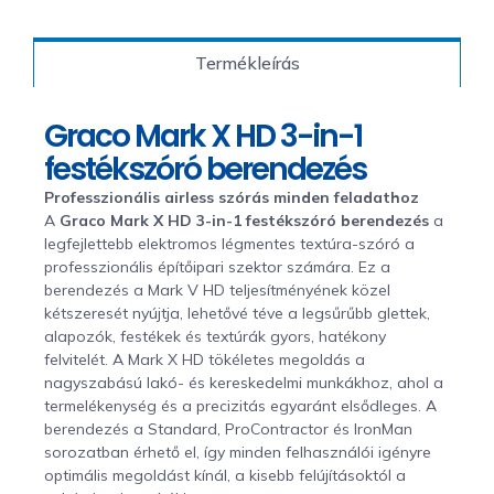
Termékleírás
Graco Mark X HD 3-in-1
festékszóró berendezés
Professzionális airless szórás minden feladathoz
A
Graco Mark X HD 3-in-1 festékszóró berendezés
a
legfejlettebb elektromos légmentes textúra-szóró a
professzionális építőipari szektor számára. Ez a
berendezés a Mark V HD teljesítményének közel
kétszeresét nyújtja, lehetővé téve a legsűrűbb glettek,
alapozók, festékek és textúrák gyors, hatékony
felvitelét. A Mark X HD tökéletes megoldás a
nagyszabású lakó- és kereskedelmi munkákhoz, ahol a
termelékenység és a precizitás egyaránt elsődleges. A
berendezés a Standard, ProContractor és IronMan
sorozatban érhető el, így minden felhasználói igényre
optimális megoldást kínál, a kisebb felújításoktól a