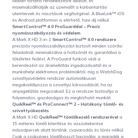
időben történő rendelkezésre állását, és
maximalizálhatják az üzemidőt a karbantartási
ütemtervek és riasztások segítségével. A BlueLink™ iOS
és Android platformon is elérhető, havi díj nélkül.
SmartControl™ 4.0 ProGuarddal – Precíz
nyomásszabályozás és védelem
A Mark X HD 3-in-1
SmartControl™ 4.0 rendszere
precíziós nyomásszabályozást biztosít minden szórási
feladatnál, minimalizálva a holtzónát és garantálva a
tökéletes fedést. A ProGuard funkció védi a
berendezést az áramellátás ingadozásaitól és a
munkahelyi elektromos problémáktól, míg a WatchDog
szivattyúvédelmi rendszer automatikusan
megakadályozza a szivattyú károsodását, ha az
anyagellátás megszakad. Ez a rendszer biztosítja a
folyamatos, gazdaságos és megbízható munkát.
QuikReel™ és ProConnect™ 2 – Hatékony tömlő- és
szivattyúkezelés
A Mark X HD
QuikReel™ tömlőkezelő rendszerével
a
15 méteres tömlő kiterítése és visszatekerése
másodpercek alatt történik, csavarodás és törés nélkül.
Csak a szükséges tömlőhosszt használja, a maradék a