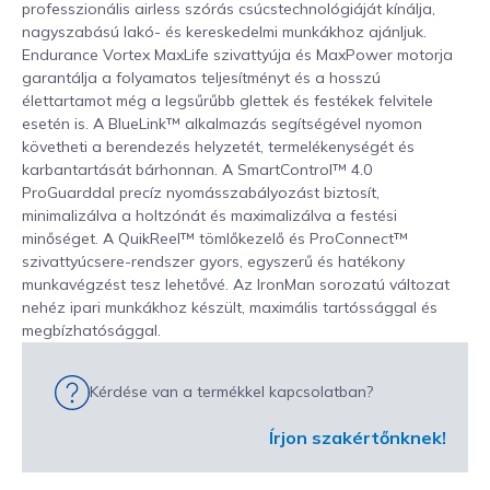
professzionális airless szórás csúcstechnológiáját kínálja,
nagyszabású lakó- és kereskedelmi munkákhoz ajánljuk.
Endurance Vortex MaxLife szivattyúja és MaxPower motorja
garantálja a folyamatos teljesítményt és a hosszú
élettartamot még a legsűrűbb glettek és festékek felvitele
esetén is. A BlueLink™ alkalmazás segítségével nyomon
követheti a berendezés helyzetét, termelékenységét és
karbantartását bárhonnan. A SmartControl™ 4.0
ProGuarddal precíz nyomásszabályozást biztosít,
minimalizálva a holtzónát és maximalizálva a festési
minőséget. A QuikReel™ tömlőkezelő és ProConnect™
szivattyúcsere-rendszer gyors, egyszerű és hatékony
munkavégzést tesz lehetővé. Az IronMan sorozatú változat
nehéz ipari munkákhoz készült, maximális tartóssággal és
megbízhatósággal.
Kérdése van a termékkel kapcsolatban?
Írjon szakértőnknek!