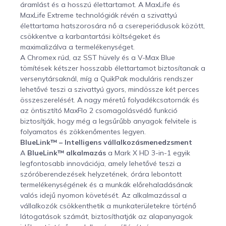
áramlást és a hosszú élettartamot. A MaxLife és
MaxLife Extreme technológiák révén a szivattyú
élettartama hatszorosára nő a csereperiódusok között,
csökkentve a karbantartási költségeket és
maximalizálva a termelékenységet.
A Chromex rúd, az SST hüvely és a V-Max Blue
tömítések kétszer hosszabb élettartamot biztosítanak a
versenytársaknál, míg a QuikPak moduláris rendszer
lehetővé teszi a szivattyú gyors, mindössze két perces
összeszerelését. A nagy méretű folyadékcsatornák és
az öntisztító MaxFlo 2 csomagolásvédő funkció
biztosítják, hogy még a legsűrűbb anyagok felvitele is
folyamatos és zökkenőmentes legyen.
BlueLink™ – Intelligens vállalkozásmenedzsment
A
BlueLink™ alkalmazás
a Mark X HD 3-in-1 egyik
legfontosabb innovációja, amely lehetővé teszi a
szóróberendezések helyzetének, órára lebontott
termelékenységének és a munkák előrehaladásának
valós idejű nyomon követését. Az alkalmazással a
vállalkozók csökkenthetik a munkaterületekre történő
látogatások számát, biztosíthatják az alapanyagok