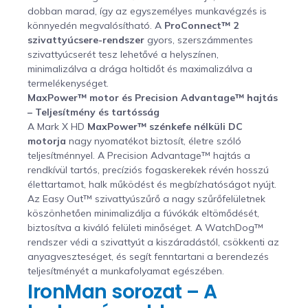
dobban marad, így az egyszemélyes munkavégzés is
könnyedén megvalósítható. A
ProConnect™ 2
szivattyúcsere-rendszer
gyors, szerszámmentes
szivattyúcserét tesz lehetővé a helyszínen,
minimalizálva a drága holtidőt és maximalizálva a
termelékenységet.
MaxPower™ motor és Precision Advantage™ hajtás
– Teljesítmény és tartósság
A Mark X HD
MaxPower™ szénkefe nélküli DC
motorja
nagy nyomatékot biztosít, életre szóló
teljesítménnyel. A Precision Advantage™ hajtás a
rendkívül tartós, precíziós fogaskerekek révén hosszú
élettartamot, halk működést és megbízhatóságot nyújt.
Az Easy Out™ szivattyúszűrő a nagy szűrőfelületnek
köszönhetően minimalizálja a fúvókák eltömődését,
biztosítva a kiváló felületi minőséget. A WatchDog™
rendszer védi a szivattyút a kiszáradástól, csökkenti az
anyagveszteséget, és segít fenntartani a berendezés
teljesítményét a munkafolyamat egészében.
IronMan sorozat – A