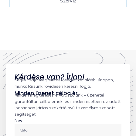
Szervíz
Kérdése van? Írjon!
Kérjük, adja meg elérhetőségeit az alábbi űrlapon,
munkatársunk rövidesen keresni fogja.
Minden üzenet célba ér
Minden megkeresésre válaszolunk – üzenetei
garantáltan célba érnek, és minden esetben az adott
iparágban jártas szakértő nyújt személyre szabott
segítséget.
Név