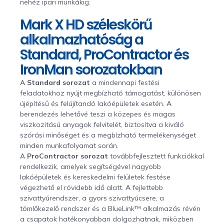
nehéz ipari munkákig.
Mark X HD széleskörű
alkalmazhatóság a
Standard, ProContractor és
IronMan sorozatokban
A
Standard sorozat
a mindennapi festési
feladatokhoz nyújt megbízható támogatást, különösen
újépítésű és felújítandó lakóépületek esetén. A
berendezés lehetővé teszi a közepes és magas
viszkozitású anyagok felvitelét, biztosítva a kiváló
szórási minőséget és a megbízható termelékenységet
minden munkafolyamat során.
A
ProContractor sorozat
továbbfejlesztett funkciókkal
rendelkezik, amelyek segítségével nagyobb
lakóépületek és kereskedelmi felületek festése
végezhető el rövidebb idő alatt. A fejlettebb
szivattyúrendszer, a gyors szivattyúcsere, a
tömlőkezelő rendszer és a BlueLink™ alkalmazás révén
a csapatok hatékonyabban dolgozhatnak, miközben