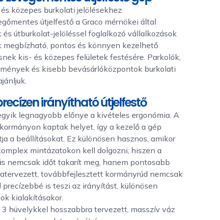
 és közepes burkolati jelölésekhez
gőmentes útjelfestő a Graco mérnökei által
k és útburkolat-jelöléssel foglalkozó vállalkozások
kik megbízható, pontos és könnyen kezelhető
nek kis- és közepes felületek festésére. Parkolók,
sítmények és kisebb bevásárlóközpontok burkolati
jánljuk.
recízen irányítható útjelfestő
egyik legnagyobb előnye a kivételes ergonómia. A
 kormányon kaptak helyet, így a kezelő a gép
atja a beállításokat. Ez különösen hasznos, amikor
komplex mintázatokon kell dolgozni, hiszen a
s nemcsak időt takarít meg, hanem pontosabb
ratervezett, továbbfejlesztett kormányrúd nemcsak
recízebbé is teszi az irányítást, különösen
ok kialakításakor.
a 3 hüvelykkel hosszabbra tervezett, masszív váz