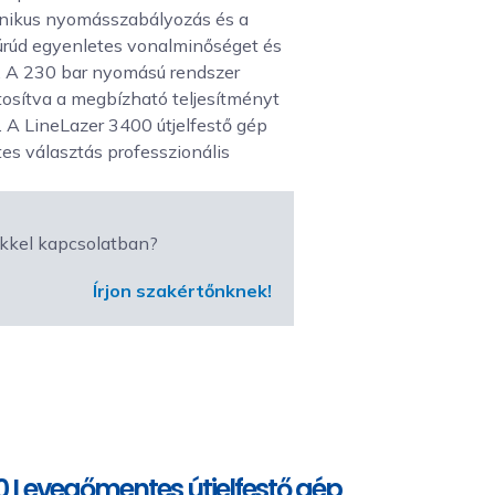
ronikus nyomásszabályozás és a
úrúd egyenletes vonalminőséget és
l. A 230 bar nyomású rendszer
tosítva a megbízható teljesítményt
A LineLazer 3400 útjelfestő gép
tes választás professzionális
kkel kapcsolatban?
Írjon szakértőnknek!
0 Levegőmentes útjelfestő gép