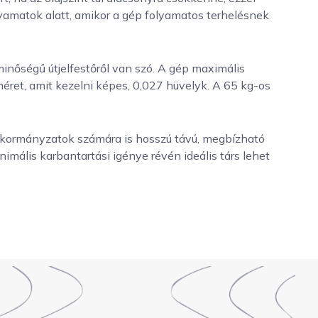
yamatok alatt, amikor a gép folyamatos terhelésnek
inőségű útjelfestőről van szó. A gép maximális
méret, amit kezelni képes, 0,027 hüvelyk. A 65 kg-os
önkormányzatok számára is hosszú távú, megbízható
imális karbantartási igénye révén ideális társ lehet