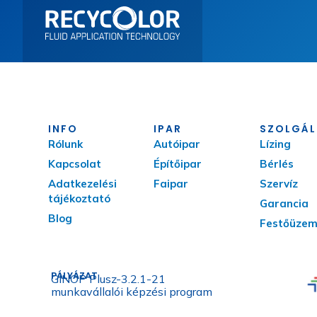
INFO
IPAR
SZOLGÁL
Rólunk
Autóipar
Lízing
Kapcsolat
Építőipar
Bérlés
Adatkezelési
Faipar
Szervíz
tájékoztató
Garancia
Blog
Festőüze
PÁLYÁZAT
GINOP Plusz-3.2.1-21
munkavállalói képzési program