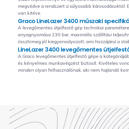
megvédve a rendszert a súlyosabb károsodásoktól. 
van kitéve.
Graco LineLazer 3400 műszaki specifik
A levegőmentes útjelfestő gép technikai paraméterei
anyagnyomása 230 bar, maximális szállítási teljesít
össztömeg jól kiegyensúlyozott, ami hozzájárul a s
LineLazer 3400 levegőmentes útjelfestő
A Graco levegőmentes útjelfestő gépe a kategóriájá
és kényelmes munkavégzést biztosít. Kivételes vonalm
minden olyan felhasználónak, aki nem hajlandó kom