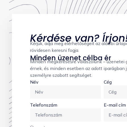
Kérdése van? Írjon
Kérjük, adja meg elérhetőségeit az alábbi űrl
rövidesen keresni fogja.
Minden üzenet célba ér
Minden megkeresésre válaszolunk – üzenetei 
érnek, és minden esetben az adott iparágban j
személyre szabott segítséget.
Név
Cég
Telefonszám
E-mail cím