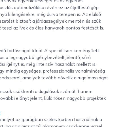
i a sávok egyenletességét és az egyenes
oszlás optimalizálása révén ez az útjelfestő gép
nyú kilengésekre, még durva terepen is. Az elülső
ezetést biztosít a járdaszegélyek mentén és szűk
teszi az ívek és éles kanyarok pontos festését is.
dő tartósságot kínál. A speciálisan keményített
 a legnagyobb igénybevételt jelentő, sűrű
 igényt is, még intenzív használat mellett is.
így mindig egységes, professzionális vonalminőség
rendszerrel, amelyek tovább növelik a rugalmasságot
nemcsak csökkenti a dugulások számát, hanem
 további előnyt jelent, különösen nagyobb projektek
t
amelyet az iparágban széles körben használnak a
rt, ha az olajszint túl alacsonyra csökkenne, ezzel