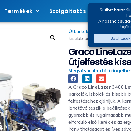
Termékek
Szolgáltatás
Márkák
Útburkolati jel festőgép
/ Gra
kisebb projektekhez
Graco LineLaze
útjelfestés ki
Megvásárolható
Lízingelhe
A
Graco LineLazer 3400 Le
parkolók, iskolák és kisebb b
felfestéséhez ajánljuk. A ko
lehetővé teszik a beállításo
gyorsabb és rugalmasabb mu
elforduló első kerék és az er
irányíthatóságot és íves sávo