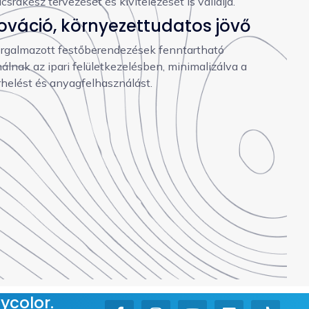
ulcsrakész tervezését és kivitelezését is vállalja.
ováció, környezettudatos jövő
orgalmazott festőberendezések fenntartható
álnak az ipari felületkezelésben, minimalizálva a
rhelést és anyagfelhasználást.
ycolor.