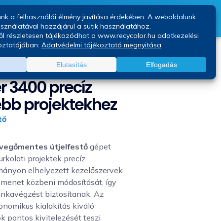
Kapcsolat
Blog
co LineLazer 3400 precíz útjelfestés
r 3400 precíz
sebb projektekhez
tő
vegőmentes útjelfestő
gépet
urkolati projektek precíz
rmányon elhelyezett kezelőszervek
k menet közbeni módosítását, így
nkavégzést biztosítanak. Az
gonomikus kialakítás kiváló
k pontos kivitelezését teszi