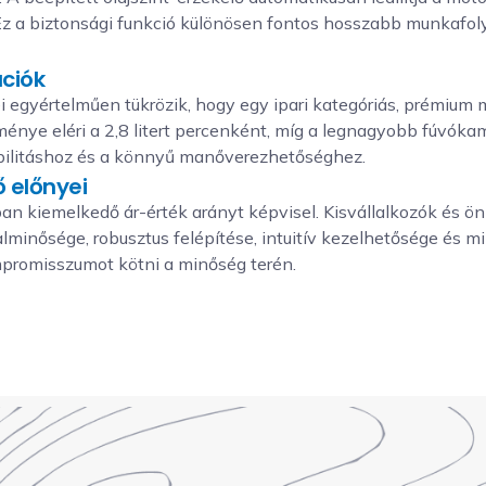
Ez a biztonsági funkció különösen fontos hosszabb munkafol
ációk
 egyértelműen tükrözik, hogy egy ipari kategóriás, prémium m
ménye eléri a 2,8 litert percenként, míg a legnagyobb fúvóka
tabilitáshoz és a könnyű manőverezhetőséghez.
 előnyei
ban kiemelkedő ár-érték arányt képvisel. Kisvállalkozók és 
inősége, robusztus felépítése, intuitív kezelhetősége és min
promisszumot kötni a minőség terén.