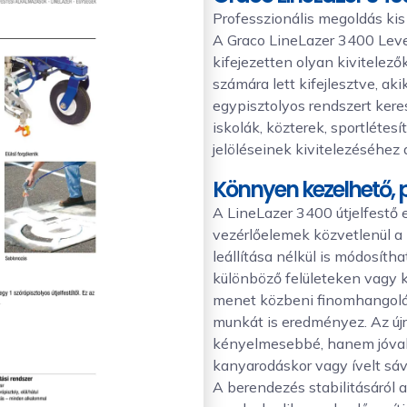
Professzionális megoldás kis
A Graco LineLazer 3400 Leve
kifejezetten olyan kivitelező
számára lett kifejlesztve, a
egypisztolyos rendszert keres
iskolák, közterek, sportléte
jelöléseinek kivitelezéséhez a
Könnyen kezelhető, p
A LineLazer 3400 útjelfestő 
vezérlőelemek közvetlenül a
leállítása nélkül is módosíth
különböző felületeken vagy 
menet közbeni finomhangolá
munkát is eredményez. Az új
kényelmesebbé, hanem jóval p
kanyarodáskor vagy ívelt sáv
A berendezés stabilitásáról 