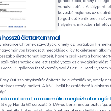
gondoskodik, amely elősegít
vonalvezetést. A súlyponti el
kevésbé hajlamos az oldalirá
forgatható kerék precíz sávv
helyeken, miközben lehetővé 
 és hosszú élettartammal
 Endurance Chromex szivattyúja, amely az iparágban kiemelke
agyományos krómozott megoldások, így tökéletesen alkalmas
szabb élettartamot biztosít, hanem csökkenti a karbantartási
szűk tűréshatárok mellett szabályozza az anyagkiáramlást, 
 a Graco 15 gallonos festéktartályával és az EZ Bead System 
lt Easy Out szivattyúszűrőt építette be a készülékbe, amely 
estékveszteség mellett. A kívül-belül hozzáférhető kialakítás
ágú.
Honda motorral, a maximális megbízhatóságér
t egy Honda GX sorozatú, 3 kW-os benzinmotor biztosítja, 
 A beépített olajszint-érzékelő automatikusan leállítja a moto