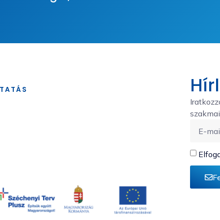
Hír
TATÁS
Iratkozz
szakmai 
Elfog
m
F