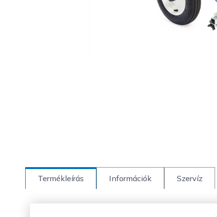
Termékleírás
Információk
Szervíz