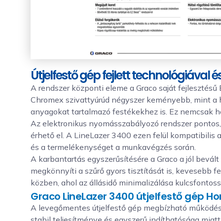
Útjelfestő gép fejlett technológiával
A rendszer központi eleme a Graco saját fejlesztésű
Chromex szivattyúrúd négyszer keményebb, mint a h
anyagokat tartalmazó festékekhez is. Ez nemcsak hos
Az elektronikus nyomásszabályozó rendszer pontos, 
érhető el. A LineLazer 3400 ezen felül kompatibilis
és a termelékenységet a munkavégzés során.
A karbantartás egyszerűsítésére a Graco a jól bevá
megkönnyíti a szűrő gyors tisztítását is, kevesebb f
közben, ahol az állásidő minimalizálása kulcsfontoss
Graco LineLazer 3400 útjelfestő gép 
A levegőmentes útjelfestő gép megbízható működésé
stabil teljesítménye és egyszerű indíthatósága miatt.