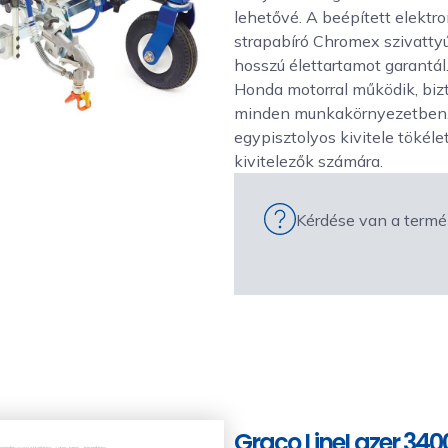
lehetővé. A beépített elekt
strapabíró Chromex szivatty
hosszú élettartamot garantá
Honda motorral működik, biz
minden munkakörnyezetben. 
egypisztolyos kivitele tökéle
kivitelezők számára.
Kérdése van a termé
Graco LineLazer 340