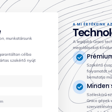
A MI ÉRTÉKEINK A
Technol
!
apon, munkatársunk
A legújabb Graco tec
megoldásokat kínálun
garantáltan célba
Prémium
ártas szakértő nyújt
Szakértő csapa
folyamatát vé
bemutatja mű
Minden 
Széleskörű sz
Graco gépek vá
szervizelésér