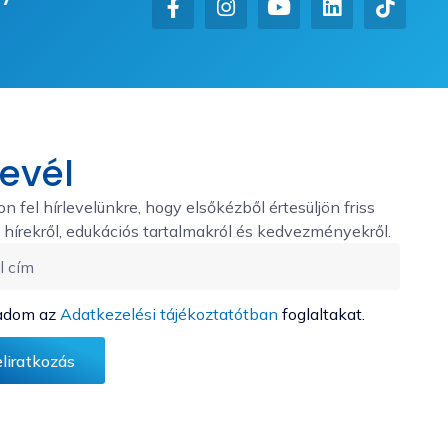
levél
on fel hírlevelünkre, hogy elsőkézből értesüljön friss
hírekről, edukációs tartalmakról és kedvezményekről.
adom az
Adatkezelési tájékoztatótban
foglaltakat.
eliratkozás