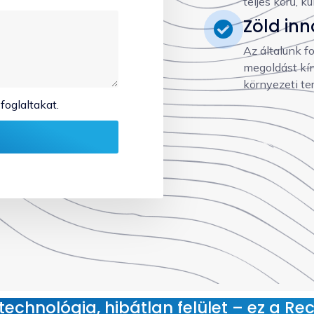
teljes körű, k
Zöld inn
Az általunk f
megoldást kín
környezeti te
foglaltakat.
echnológia, hibátlan felület – ez a Rec