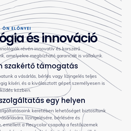
Z ÖN ELŐNYEI
ógia és innováció
hnológiák révén innovatív és korszerű
k, amelyekre megbízható garanciát is vállalunk.
 szakértő támogatás
tunk a vásárlás, bérlés vagy lízingelés teljes
gig kíséri, és a kiválasztott gépet személyesen is
ködés közben.
szolgáltatás egy helyen
olgáltatásaink keretében lehetőséget biztosítunk
sárlására, lízingelésére, bérlésére és
e, emellett a Recycolor csapata a festőüzemek