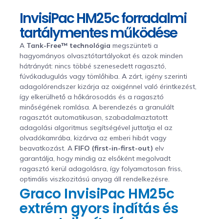
InvisiPac HM25c forradalmi
tartálymentes működése
A
Tank-Free™ technológia
megszünteti a
hagyományos olvasztótartályokat és azok minden
hátrányát: nincs többé szenesedett ragasztó,
fúvókadugulás vagy tömlőhiba. A zárt, igény szerinti
adagolórendszer kizárja az oxigénnel való érintkezést,
így elkerülhető a hőkárosodás és a ragasztó
minőségének romlása. A berendezés a granulált
ragasztót automatikusan, szabadalmaztatott
adagolási algoritmus segítségével juttatja el az
olvadókamrába, kizárva az emberi hibát vagy
beavatkozást. A
FIFO (first-in-first-out)
elv
garantálja, hogy mindig az elsőként megolvadt
ragasztó kerül adagolásra, így folyamatosan friss,
optimális viszkozitású anyag áll rendelkezésre.
Graco InvisiPac HM25c
extrém gyors indítás és