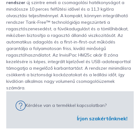
rendszer
új szintre emeli a csomagolási hatékonyságot a
mindössze 10 perces felfűtési idővel és a 11,3 kg/óra
olvasztási teljesítménnyel. A kompakt, könnyen integrálható
rendszer Tank-Free™ technológiája megszünteti a
ragasztószenesedést, a fúvókadugulást és a tömlőhibákat,
miközben biztosítja a ragasztó állandó viszkozitását. Az
automatikus adagolás és a first-in-first-out működés
garantálja a folyamatosan friss, kiváló minőségű
ragasztóhasználatot. Az InvisiPac HM25c akár 8 zóna
kezelésére is képes, integrált kijelzővel és USB-adatexporttal
támogatja a megelőző karbantartást. A rendszer minimálisra
csökkenti a biztonsági kockázatokat és a leállási időt, így
kiválóan alkalmas nagy volumenű csomagolóüzemek
számára.
Kérdése van a termékkel kapcsolatban?
Írjon szakértőnknek!