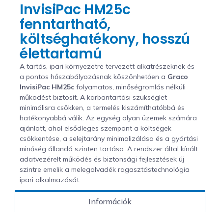
InvisiPac HM25c
fenntartható,
költséghatékony, hosszú
élettartamú
A tartós, ipari környezetre tervezett alkatrészeknek és
a pontos hőszabályozásnak köszönhetően a
Graco
InvisiPac HM25c
folyamatos, minőségromlás nélküli
működést biztosít. A karbantartási szükséglet
minimálisra csökken, a termelés kiszámíthatóbbá és
hatékonyabbá válik. Az egység olyan üzemek számára
ajánlott, ahol elsődleges szempont a költségek
csökkentése, a selejtarány minimalizálása és a gyártási
minőség állandó szinten tartása. A rendszer által kínált
adatvezérelt működés és biztonsági fejlesztések új
szintre emelik a melegolvadék ragasztástechnológia
ipari alkalmazását.
Információk