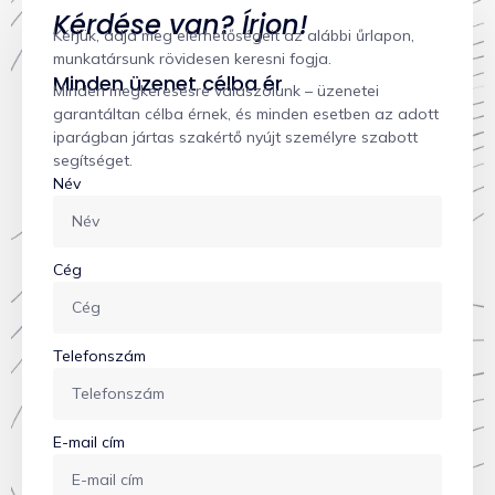
Kérdése van? Írjon!
Kérjük, adja meg elérhetőségeit az alábbi űrlapon,
munkatársunk rövidesen keresni fogja.
Minden üzenet célba ér
Minden megkeresésre válaszolunk – üzenetei
garantáltan célba érnek, és minden esetben az adott
iparágban jártas szakértő nyújt személyre szabott
segítséget.
Név
Cég
Telefonszám
E-mail cím