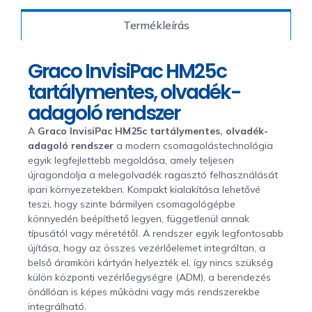
Termékleírás
Graco InvisiPac HM25c
tartálymentes, olvadék-
adagoló rendszer
A
Graco InvisiPac HM25c tartálymentes, olvadék-
adagoló rendszer
a modern csomagolástechnológia
egyik legfejlettebb megoldása, amely teljesen
újragondolja a melegolvadék ragasztó felhasználását
ipari környezetekben. Kompakt kialakítása lehetővé
teszi, hogy szinte bármilyen csomagológépbe
könnyedén beépíthető legyen, függetlenül annak
típusától vagy méretétől. A rendszer egyik legfontosabb
újítása, hogy az összes vezérlőelemet integráltan, a
belső áramköri kártyán helyezték el, így nincs szükség
külön központi vezérlőegységre (ADM), a berendezés
önállóan is képes működni vagy más rendszerekbe
integrálható.