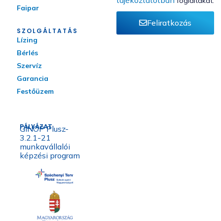
foglaltakat.
Faipar
Feliratkozás
SZOLGÁLTATÁS
Lízing
Bérlés
Szervíz
Garancia
Festőüzem
PÁLYÁZAT
GINOP Plusz-
3.2.1-21
munkavállalói
képzési program