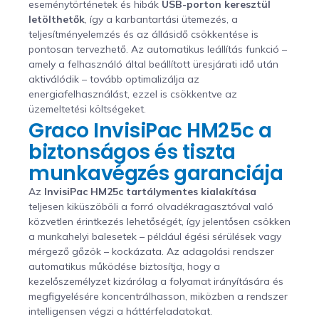
eseménytörténetek és hibák
USB-porton keresztül
letölthetők
, így a karbantartási ütemezés, a
teljesítményelemzés és az állásidő csökkentése is
pontosan tervezhető. Az automatikus leállítás funkció –
amely a felhasználó által beállított üresjárati idő után
aktiválódik – tovább optimalizálja az
energiafelhasználást, ezzel is csökkentve az
üzemeltetési költségeket.
Graco InvisiPac HM25c a
biztonságos és tiszta
munkavégzés garanciája
Az
InvisiPac HM25c tartálymentes kialakítása
teljesen kiküszöböli a forró olvadékragasztóval való
közvetlen érintkezés lehetőségét, így jelentősen csökken
a munkahelyi balesetek – például égési sérülések vagy
mérgező gőzök – kockázata. Az adagolási rendszer
automatikus működése biztosítja, hogy a
kezelőszemélyzet kizárólag a folyamat irányítására és
megfigyelésére koncentrálhasson, miközben a rendszer
intelligensen végzi a háttérfeladatokat.