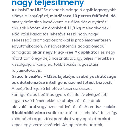
nagy teljesítmény
Az InvisiPac HM25c olvadék-adagoló egyik legnagyobb
előnye a lenyűgöző,
mindössze 10 perces felfűtési idő
,
amely drámaian lecsökkenti az állásidőt a gyártási
ciklusok között. Az óránkénti
11,3 kg
melegolvadék
előállítási kapacitás lehetővé teszi, hogy nagy
sebességű csomagolósorokkal is problémamentesen
együttműködjön. A négycsatornás adagolómodul
támogatja
akár négy Plug-Free™ applikátor
és négy
fűtött tömlő egyidejű használatát, így teljes mértékben
kiszolgálja a komplex, többlépcsős ragasztási
folyamatokat is.
Graco InvisiPac HM25c kijelzője, szabályozhatósága
és adatelemzése intelligens üzemeltetést biztosít
A beépített kijelző lehetővé teszi az összes
konfigurációs beállítás gyors és intuitív elvégzését,
legyen szó hőmérséklet-szabályozásról, zónák
aktiválásáról vagy üzemmódváltásról. A rendszer
akár
8 különálló zóna
csatlakoztatását is lehetővé teszi, így
különböző ragasztási pontokat vagy applikátorokat
képes egyszerre vezérelni. Az operációs adatok,