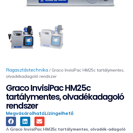
Ragasztástechnika
/ Graco InvisiPac HM25c tartálymentes,
olvadékadagoló rendszer
Graco InvisiPac HM25c
tartálymentes, olvadékadagoló
rendszer
Megvásárolható
Lízingelhető
A
Graco InvisiPac HM25c tartálymentes, olvadék-adagoló