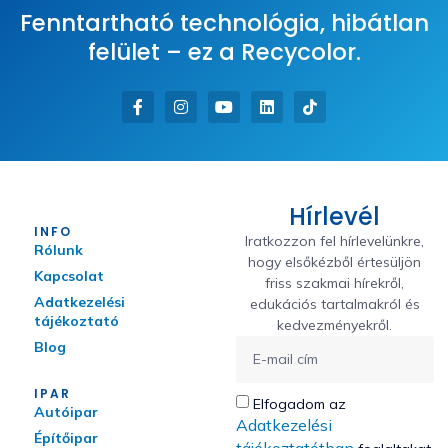
Fenntartható technológia, hibátlan
felület – ez a Recycolor.
Hírlevél
INFO
Iratkozzon fel hírlevelünkre,
Rólunk
hogy elsőkézből értesüljön
Kapcsolat
friss szakmai hírekről,
Adatkezelési
edukációs tartalmakról és
tájékoztató
kedvezményekről.
Blog
IPAR
Elfogadom az
Autóipar
Adatkezelési
Építőipar
tájékoztatótban