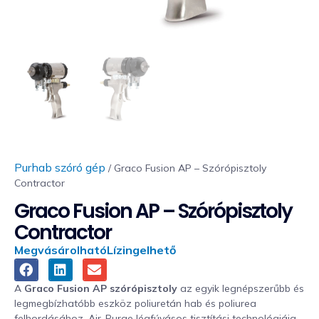
Purhab szóró gép
/ Graco Fusion AP – Szórópisztoly
Contractor
Graco Fusion AP – Szórópisztoly
Contractor
Megvásárolható
Lízingelhető
A
Graco Fusion AP szórópisztoly
az egyik legnépszerűbb és
legmegbízhatóbb eszköz poliuretán hab és poliurea
felhordásához. Air-Purge légfúvásos tisztítási technológiája