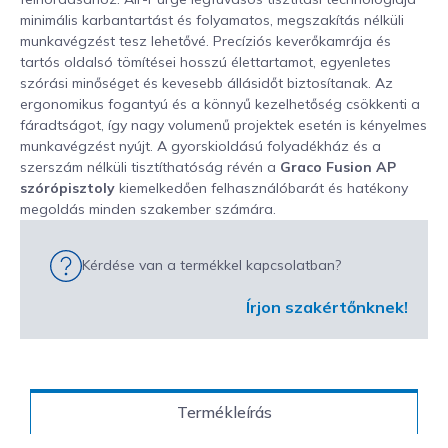
minimális karbantartást és folyamatos, megszakítás nélküli
munkavégzést tesz lehetővé. Precíziós keverőkamrája és
tartós oldalsó tömítései hosszú élettartamot, egyenletes
szórási minőséget és kevesebb állásidőt biztosítanak. Az
ergonomikus fogantyú és a könnyű kezelhetőség csökkenti a
fáradtságot, így nagy volumenű projektek esetén is kényelmes
munkavégzést nyújt. A gyorskioldású folyadékház és a
szerszám nélküli tisztíthatóság révén a
Graco Fusion AP
szórópisztoly
kiemelkedően felhasználóbarát és hatékony
megoldás minden szakember számára.
Kérdése van a termékkel kapcsolatban?
Írjon szakértőnknek!
Termékleírás