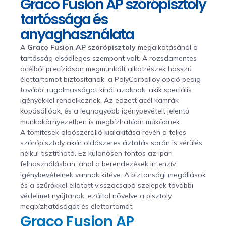
Graco Fusion AP szórópisztoly
tartóssága és
anyaghasználata
A
Graco Fusion AP szórópisztoly
megalkotásánál a
tartósság elsődleges szempont volt. A rozsdamentes
acélból precíziósan megmunkált alkatrészek hosszú
élettartamot biztosítanak, a PolyCarballoy opció pedig
további rugalmasságot kínál azoknak, akik speciális
igényekkel rendelkeznek. Az edzett acél kamrák
kopásállóak, és a legnagyobb igénybevételt jelentő
munkakörnyezetben is megbízhatóan működnek.
A tömítések oldószerálló kialakítása révén a teljes
szórópisztoly akár oldószeres áztatás során is sérülés
nélkül tisztítható. Ez különösen fontos az ipari
felhasználásban, ahol a berendezések intenzív
igénybevételnek vannak kitéve. A biztonsági megállások
és a szűrőkkel ellátott visszacsapó szelepek további
védelmet nyújtanak, ezáltal növelve a pisztoly
megbízhatóságát és élettartamát.
Graco Fusion AP