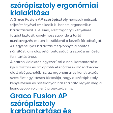
szórópisztoly ergonómiai
kialakítása
A
Graco Fusion AP szórópisztoly
nemcsak műszaki
teljesítményével emelkedik ki, hanem ergonomikus
kialakításával is. A sima, ívelt fogantyú kényelmes
fogást biztosít, amely hosszabb ideig tartó
munkavégzés esetén is csökkenti a kezelő fáradtságát.
Az egyensúlyos kialakítás megkönnyíti a pontos
irányítást, ami alapvető fontosságú a szórási minőség
fenntartásához.
A patron kialakítás egyszerűsíti a napi karbantartást,
így a zsírzás és az apróbb ellenőrzések másodpercek
alatt elvégezhetők. Ez az ergonómiai és konstrukciós
szemlélet együttesen biztosítja, hogy a szórópisztoly
kényelmesen és hatékonyan használható legyen még a
legnagyobb volumenű projektekben is.
Graco Fusion AP
szórópisztoly
karbantartása és