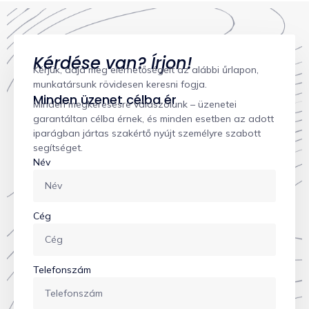
Kérdése van? Írjon!
Kérjük, adja meg elérhetőségeit az alábbi űrlapon,
munkatársunk rövidesen keresni fogja.
Minden üzenet célba ér
Minden megkeresésre válaszolunk – üzenetei
garantáltan célba érnek, és minden esetben az adott
iparágban jártas szakértő nyújt személyre szabott
segítséget.
Név
Cég
Telefonszám