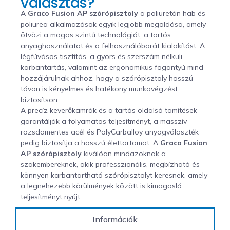
választás?
A
Graco Fusion AP szórópisztoly
a poliuretán hab és
poliurea alkalmazások egyik legjobb megoldása, amely
ötvözi a magas szintű technológiát, a tartós
anyaghasználatot és a felhasználóbarát kialakítást. A
légfúvásos tisztítás, a gyors és szerszám nélküli
karbantartás, valamint az ergonomikus fogantyú mind
hozzájárulnak ahhoz, hogy a szórópisztoly hosszú
távon is kényelmes és hatékony munkavégzést
biztosítson.
A precíz keverőkamrák és a tartós oldalsó tömítések
garantálják a folyamatos teljesítményt, a masszív
rozsdamentes acél és PolyCarballoy anyagválaszték
pedig biztosítja a hosszú élettartamot. A
Graco Fusion
AP szórópisztoly
kiválóan mindazoknak a
szakembereknek, akik professzionális, megbízható és
könnyen karbantartható szórópisztolyt keresnek, amely
a legnehezebb körülmények között is kimagasló
teljesítményt nyújt.
Információk