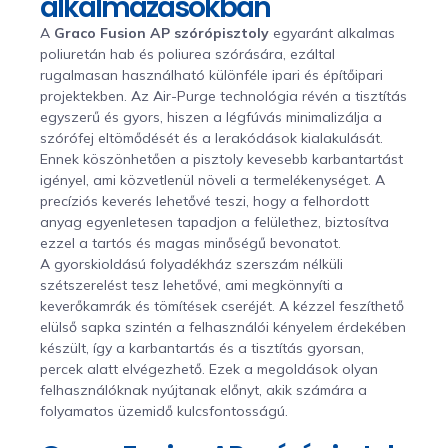
alkalmazásokban
A
Graco Fusion AP szórópisztoly
egyaránt alkalmas
poliuretán hab és poliurea szórására, ezáltal
rugalmasan használható különféle ipari és építőipari
projektekben. Az Air-Purge technológia révén a tisztítás
egyszerű és gyors, hiszen a légfúvás minimalizálja a
szórófej eltömődését és a lerakódások kialakulását.
Ennek köszönhetően a pisztoly kevesebb karbantartást
igényel, ami közvetlenül növeli a termelékenységet. A
precíziós keverés lehetővé teszi, hogy a felhordott
anyag egyenletesen tapadjon a felülethez, biztosítva
ezzel a tartós és magas minőségű bevonatot.
A gyorskioldású folyadékház szerszám nélküli
szétszerelést tesz lehetővé, ami megkönnyíti a
keverőkamrák és tömítések cseréjét. A kézzel feszíthető
elülső sapka szintén a felhasználói kényelem érdekében
készült, így a karbantartás és a tisztítás gyorsan,
percek alatt elvégezhető. Ezek a megoldások olyan
felhasználóknak nyújtanak előnyt, akik számára a
folyamatos üzemidő kulcsfontosságú.