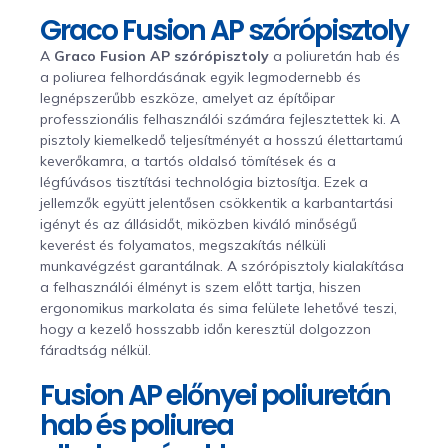
Graco Fusion AP szórópisztoly
A
Graco Fusion AP szórópisztoly
a poliuretán hab és
a poliurea felhordásának egyik legmodernebb és
legnépszerűbb eszköze, amelyet az építőipar
professzionális felhasználói számára fejlesztettek ki. A
pisztoly kiemelkedő teljesítményét a hosszú élettartamú
keverőkamra, a tartós oldalsó tömítések és a
légfúvásos tisztítási technológia biztosítja. Ezek a
jellemzők együtt jelentősen csökkentik a karbantartási
igényt és az állásidőt, miközben kiváló minőségű
keverést és folyamatos, megszakítás nélküli
munkavégzést garantálnak. A szórópisztoly kialakítása
a felhasználói élményt is szem előtt tartja, hiszen
ergonomikus markolata és sima felülete lehetővé teszi,
hogy a kezelő hosszabb időn keresztül dolgozzon
fáradtság nélkül.
Fusion AP előnyei poliuretán
hab és poliurea