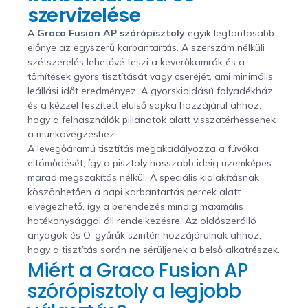
szervizelése
A
Graco Fusion AP szórópisztoly
egyik legfontosabb
előnye az egyszerű karbantartás. A szerszám nélküli
szétszerelés lehetővé teszi a keverőkamrák és a
tömítések gyors tisztítását vagy cseréjét, ami minimális
leállási időt eredményez. A gyorskioldású folyadékház
és a kézzel feszített elülső sapka hozzájárul ahhoz,
hogy a felhasználók pillanatok alatt visszatérhessenek
a munkavégzéshez.
A levegőáramú tisztítás megakadályozza a fúvóka
eltömődését, így a pisztoly hosszabb ideig üzemképes
marad megszakítás nélkül. A speciális kialakításnak
köszönhetően a napi karbantartás percek alatt
elvégezhető, így a berendezés mindig maximális
hatékonysággal áll rendelkezésre. Az oldószerálló
anyagok és O-gyűrűk szintén hozzájárulnak ahhoz,
hogy a tisztítás során ne sérüljenek a belső alkatrészek.
Miért a Graco Fusion AP
szórópisztoly a legjobb