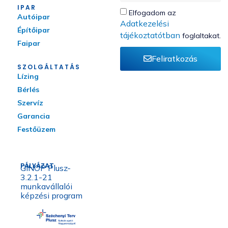
IPAR
Elfogadom az
Autóipar
Adatkezelési
Építőipar
tájékoztatótban
foglaltakat.
Faipar
Feliratkozás
SZOLGÁLTATÁS
Lízing
Bérlés
Szervíz
Garancia
Festőüzem
PÁLYÁZAT
GINOP Plusz-
3.2.1-21
munkavállalói
képzési program