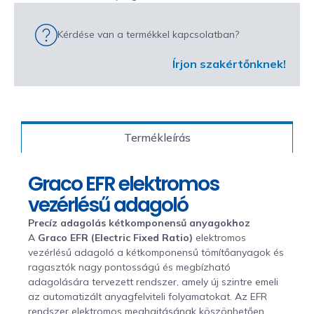
Kérdése van a termékkel kapcsolatban?
Írjon szakértőnknek!
Termékleírás
Graco EFR elektromos
vezérlésű adagoló
Precíz adagolás kétkomponensű anyagokhoz
A
Graco EFR (Electric Fixed Ratio)
elektromos
vezérlésű adagoló a kétkomponensű tömítőanyagok és
ragasztók nagy pontosságú és megbízható
adagolására tervezett rendszer, amely új szintre emeli
az automatizált anyagfelviteli folyamatokat. Az EFR
rendszer elektromos meghajtásának köszönhetően