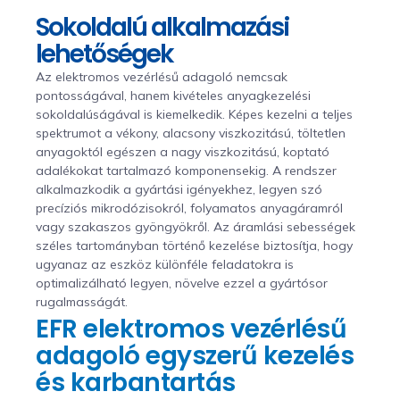
Sokoldalú alkalmazási
lehetőségek
Az elektromos vezérlésű adagoló nemcsak
pontosságával, hanem kivételes anyagkezelési
sokoldalúságával is kiemelkedik. Képes kezelni a teljes
spektrumot a vékony, alacsony viszkozitású, töltetlen
anyagoktól egészen a nagy viszkozitású, koptató
adalékokat tartalmazó komponensekig. A rendszer
alkalmazkodik a gyártási igényekhez, legyen szó
precíziós mikrodózisokról, folyamatos anyagáramról
vagy szakaszos gyöngyökről. Az áramlási sebességek
széles tartományban történő kezelése biztosítja, hogy
ugyanaz az eszköz különféle feladatokra is
optimalizálható legyen, növelve ezzel a gyártósor
rugalmasságát.
EFR elektromos vezérlésű
adagoló egyszerű kezelés
és karbantartás