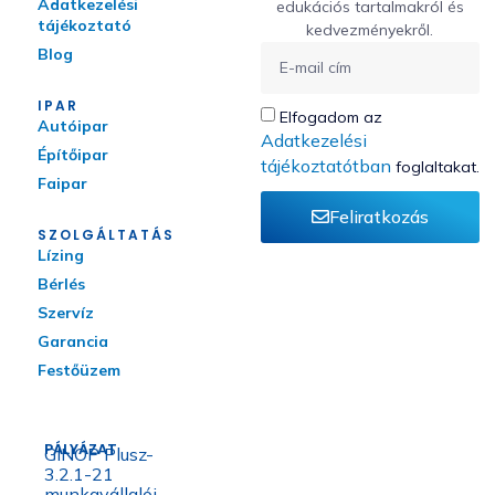
Adatkezelési
edukációs tartalmakról és
tájékoztató
kedvezményekről.
Blog
IPAR
Elfogadom az
Autóipar
Adatkezelési
Építőipar
tájékoztatótban
foglaltakat.
Faipar
Feliratkozás
SZOLGÁLTATÁS
Lízing
Bérlés
Szervíz
Garancia
Festőüzem
PÁLYÁZAT
GINOP Plusz-
3.2.1-21
munkavállalói