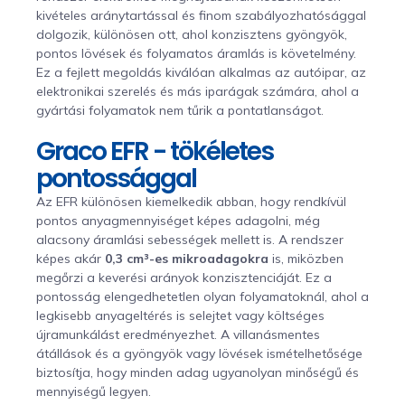
kivételes aránytartással és finom szabályozhatósággal
dolgozik, különösen ott, ahol konzisztens gyöngyök,
pontos lövések és folyamatos áramlás is követelmény.
Ez a fejlett megoldás kiválóan alkalmas az autóipar, az
elektronikai szerelés és más iparágak számára, ahol a
gyártási folyamatok nem tűrik a pontatlanságot.
Graco EFR - tökéletes
pontossággal
Az EFR különösen kiemelkedik abban, hogy rendkívül
pontos anyagmennyiséget képes adagolni, még
alacsony áramlási sebességek mellett is. A rendszer
képes akár
0,3 cm³-es mikroadagokra
is, miközben
megőrzi a keverési arányok konzisztenciáját. Ez a
pontosság elengedhetetlen olyan folyamatoknál, ahol a
legkisebb anyageltérés is selejtet vagy költséges
újramunkálást eredményezhet. A villanásmentes
átállások és a gyöngyök vagy lövések ismételhetősége
biztosítja, hogy minden adag ugyanolyan minőségű és
mennyiségű legyen.