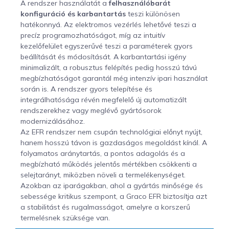
A rendszer használatát a
felhasználóbarát
konfiguráció és karbantartás
teszi különösen
hatékonnyá. Az elektromos vezérlés lehetővé teszi a
precíz programozhatóságot, míg az intuitív
kezelőfelület egyszerűvé teszi a paraméterek gyors
beállítását és módosítását. A karbantartási igény
minimalizált, a robusztus felépítés pedig hosszú távú
megbízhatóságot garantál még intenzív ipari használat
során is. A rendszer gyors telepítése és
integrálhatósága révén megfelelő új automatizált
rendszerekhez vagy meglévő gyártósorok
modernizálásához.
Az EFR rendszer nem csupán technológiai előnyt nyújt,
hanem hosszú távon is gazdaságos megoldást kínál. A
folyamatos aránytartás, a pontos adagolás és a
megbízható működés jelentős mértékben csökkenti a
selejtarányt, miközben növeli a termelékenységet.
Azokban az iparágakban, ahol a gyártás minősége és
sebessége kritikus szempont, a Graco EFR biztosítja azt
a stabilitást és rugalmasságot, amelyre a korszerű
termelésnek szüksége van.