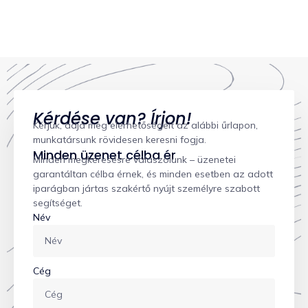
Kérdése van? Írjon!
Kérjük, adja meg elérhetőségeit az alábbi űrlapon,
munkatársunk rövidesen keresni fogja.
Minden üzenet célba ér
Minden megkeresésre válaszolunk – üzenetei
garantáltan célba érnek, és minden esetben az adott
iparágban jártas szakértő nyújt személyre szabott
segítséget.
Név
Cég