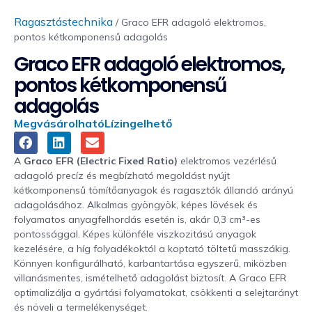
Ragasztástechnika
/ Graco EFR adagoló elektromos,
pontos kétkomponensű adagolás
Graco EFR adagoló elektromos,
pontos kétkomponensű
adagolás
Megvásárolható
Lízingelhető
A
Graco EFR (Electric Fixed Ratio)
elektromos vezérlésű
adagoló precíz és megbízható megoldást nyújt
kétkomponensű tömítőanyagok és ragasztók állandó arányú
adagolásához. Alkalmas gyöngyök, képes lövések és
folyamatos anyagfelhordás esetén is, akár 0,3 cm³-es
pontossággal. Képes különféle viszkozitású anyagok
kezelésére, a híg folyadékoktól a koptató töltetű masszákig.
Könnyen konfigurálható, karbantartása egyszerű, miközben
villanásmentes, ismételhető adagolást biztosít. A Graco EFR
optimalizálja a gyártási folyamatokat, csökkenti a selejtarányt
és növeli a termelékenységet.