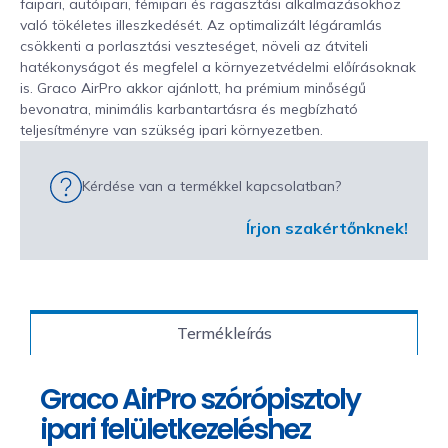
faipari, autóipari, fémipari és ragasztási alkalmazásokhoz
való tökéletes illeszkedését. Az optimalizált légáramlás
csökkenti a porlasztási veszteséget, növeli az átviteli
hatékonyságot és megfelel a környezetvédelmi előírásoknak
is. Graco AirPro akkor ajánlott, ha prémium minőségű
bevonatra, minimális karbantartásra és megbízható
teljesítményre van szükség ipari környezetben.
Kérdése van a termékkel kapcsolatban?
Írjon szakértőnknek!
Termékleírás
Graco AirPro szórópisztoly
ipari felületkezeléshez