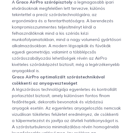
A
Graco AirPro szórópisztoly
a legmagasabb ipari
elvárásoknak megfelelően lett tervezve, különös
tekintettel a precíz szórástechnológiára, az
ergonómiára és a fenntarthatóságra. A berendezés
kompromisszummentes teljesítményt kínál a
felhasználóknak mind a kis szériás kézi
munkafolyamatokban, mind a nagy volumenű gyártósori
alkalmazásokban. A modern légsapkák és fúvókák
egyedi geometriája, valamint a többlépcsős
szórásszabályozási lehetőségek révén az AirPro
kivételes szórásképzést biztosít, még a legérzékenyebb
anyagokkal is.
Graco AirPro optimalizált szórástechnikával
csökkenti az anyagveszteséget
A légszórásos technológiája egyenletes és kontrollált
porlasztást biztosít, amely különösen fontos finom
fedőrétegek, dekoratív bevonatok és vízbázisú
anyagok esetén. Az egyenletes anyageloszlás nemcsak
vizuálisan tökéletes felületet eredményez, de csökkenti
a túlpermetezést és javítja az átviteli hatékonyságot is.
A szórásturbulencia minimalizálása révén homogénebb
levegőeloszlás valósul meg, így csökken az