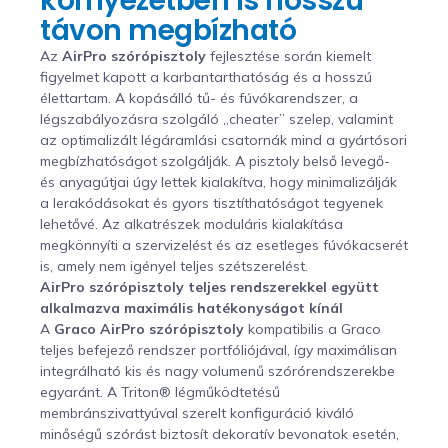
környezetben is hosszú
távon megbízható
Az
AirPro szórópisztoly
fejlesztése során kiemelt
figyelmet kapott a karbantarthatóság és a hosszú
élettartam. A kopásálló tű- és fúvókarendszer, a
légszabályozásra szolgáló „cheater” szelep, valamint
az optimalizált légáramlási csatornák mind a gyártósori
megbízhatóságot szolgálják. A pisztoly belső levegő-
és anyagútjai úgy lettek kialakítva, hogy minimalizálják
a lerakódásokat és gyors tisztíthatóságot tegyenek
lehetővé. Az alkatrészek moduláris kialakítása
megkönnyíti a szervizelést és az esetleges fúvókacserét
is, amely nem igényel teljes szétszerelést.
AirPro szórópisztoly teljes rendszerekkel együtt
alkalmazva maximális hatékonyságot kínál
A
Graco AirPro szórópisztoly
kompatibilis a Graco
teljes befejező rendszer portfóliójával, így maximálisan
integrálható kis és nagy volumenű szórórendszerekbe
egyaránt. A Triton® légműködtetésű
membránszivattyúval szerelt konfiguráció kiváló
minőségű szórást biztosít dekoratív bevonatok esetén,