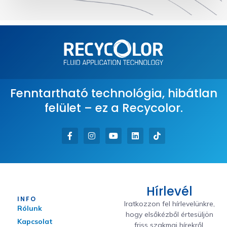
Fenntartható technológia, hibátlan
felület – ez a Recycolor.
Hírlevél
INFO
Iratkozzon fel hírlevelünkre,
Rólunk
hogy elsőkézből értesüljön
Kapcsolat
friss szakmai hírekről,