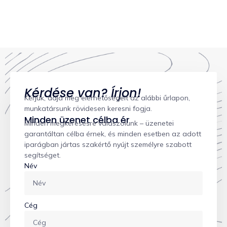
Kérdése van? Írjon!
Kérjük, adja meg elérhetőségeit az alábbi űrlapon,
munkatársunk rövidesen keresni fogja.
Minden üzenet célba ér
Minden megkeresésre válaszolunk – üzenetei
garantáltan célba érnek, és minden esetben az adott
iparágban jártas szakértő nyújt személyre szabott
segítséget.
Név
Cég