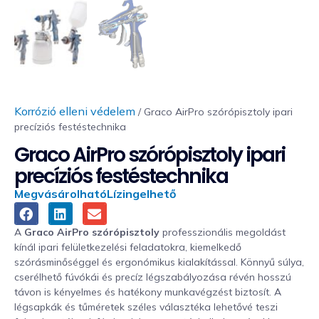
Korrózió elleni védelem
/ Graco AirPro szórópisztoly ipari
precíziós festéstechnika
Graco AirPro szórópisztoly ipari
precíziós festéstechnika
Megvásárolható
Lízingelhető
A
Graco AirPro szórópisztoly
professzionális megoldást
kínál ipari felületkezelési feladatokra, kiemelkedő
szórásminőséggel és ergonómikus kialakítással. Könnyű súlya,
cserélhető fúvókái és precíz légszabályozása révén hosszú
távon is kényelmes és hatékony munkavégzést biztosít. A
légsapkák és tűméretek széles választéka lehetővé teszi