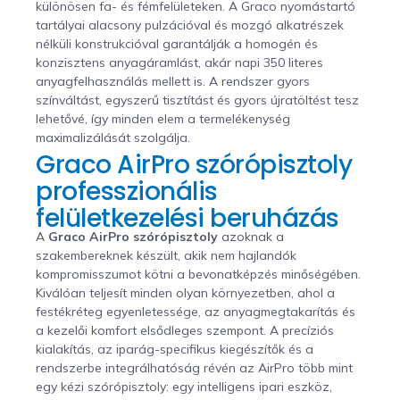
különösen fa- és fémfelületeken. A Graco nyomástartó
tartályai alacsony pulzációval és mozgó alkatrészek
nélküli konstrukcióval garantálják a homogén és
konzisztens anyagáramlást, akár napi 350 literes
anyagfelhasználás mellett is. A rendszer gyors
színváltást, egyszerű tisztítást és gyors újratöltést tesz
lehetővé, így minden elem a termelékenység
maximalizálását szolgálja.
Graco AirPro szórópisztoly
professzionális
felületkezelési beruházás
A
Graco AirPro szórópisztoly
azoknak a
szakembereknek készült, akik nem hajlandók
kompromisszumot kötni a bevonatképzés minőségében.
Kiválóan teljesít minden olyan környezetben, ahol a
festékréteg egyenletessége, az anyagmegtakarítás és
a kezelői komfort elsődleges szempont. A precíziós
kialakítás, az iparág-specifikus kiegészítők és a
rendszerbe integrálhatóság révén az AirPro több mint
egy kézi szórópisztoly: egy intelligens ipari eszköz,