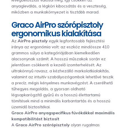
anyagleválás, a légköri kibocsátás és a veszteség,
miközben a munkakörnyezet is tisztább marad.
Graco AirPro szórópisztoly
ergonomikus kialakítása
Az
AirPro pisztoly
egyik legfontosabb fejlesztési
iránya az ergonómia volt: az eszköz mindössze 410
grammos súlya a kategóriájában kiemelkedően
alacsonynak számít. A hosszú műszakok során ez
jelentősen csökkenti a kezelő izomterhelését. Az
ultrakönnyű ravasz, a kézhezálló markolatkialakítás,
valamint az intuitív szabályozógombok lehetővé teszik
a precíz, mégis kényelmes munkavégzést. A cserélhető
tűhegyes megoldás, a gyorsan oldható
légsapkarögzítő gyűrű és a hosszú élettartamú
tömítések mind a minimális karbantartás és a hosszú
üzemidő biztosítékai.
Graco AirPro anyagspecifikus fúvókákkal maximális
kompatibilitást biztosít
A
Graco AirPro szórópisztoly
olyan rugalmas