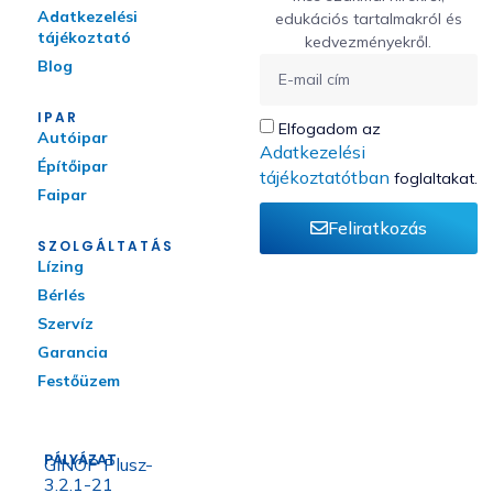
Adatkezelési
edukációs tartalmakról és
tájékoztató
kedvezményekről.
Blog
IPAR
Elfogadom az
Autóipar
Adatkezelési
Építőipar
tájékoztatótban
foglaltakat.
Faipar
Feliratkozás
SZOLGÁLTATÁS
Lízing
Bérlés
Szervíz
Garancia
Festőüzem
PÁLYÁZAT
GINOP Plusz-
3.2.1-21