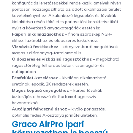
konfigurációs lehetőségekkel rendelkezik, amelyek révén
pontosan hozzáigazítható az adott alkalmazási terület
követelményeihez. A különböző légsapkák és fúvókák
kialakítása révén tökéletes porlasztási karakterisztikát
nyújt a következő anyagkategóriák esetén is:
Faipari alkalmazásokhoz
– finom szóráskép NGR-
ekhez, lazúrokhoz és oldószeres lakkokhoz.
Vízbázisú festékekhez
– környezetbarát megoldások
magas szilárdanyag-tartalommal is.
Oldószeres és vízbázisú ragasztókhoz
– megbízható
ragasztóréteg felhordás bútor-, csomagoló- és
autóiparban.
Fémfelület-kezeléshez
– kiválóan alkalmazható
uretánok, epoxik, 2K rendszerek esetén.
Magas kopású anyagokhoz
– karbid fúvókák
biztosítják a hosszú élettartamot agresszív
bevonatoknál.
Autóipari felhasználáshoz
– kiváló porlasztás,
optimális fedés A-osztályú járműfelületeken.
Graco AirPro ipari