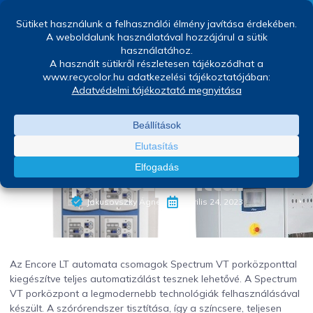
Nordson Encore LT
Spectrum VT
porközponttal
Jakusovszky Ágnes
április 24, 2023
Az Encore LT automata csomagok Spectrum VT porközponttal
kiegészítve teljes automatizálást tesznek lehetővé. A Spectrum
VT porközpont a legmodernebb technológiák felhasználásával
készült. A szórórendszer tisztítása, így a színcsere, teljesen