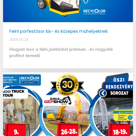
Felni porfestősor kis- és közepes műhelyeknek
2026.03.13.
Hogyan lesz a felni javításból prémium, -és nagyobb
profitot termelő