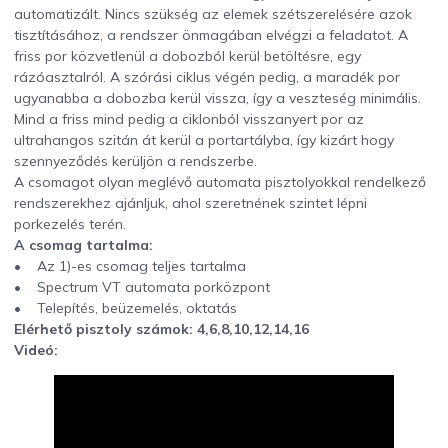
automatizált. Nincs szükség az elemek szétszerelésére azok
tisztításához, a rendszer önmagában elvégzi a feladatot. A
friss por közvetlenül a dobozból kerül betöltésre, egy
rázóasztalról. A szórási ciklus végén pedig, a maradék por
ugyanabba a dobozba kerül vissza, így a veszteség minimális.
Mind a friss mind pedig a ciklonból visszanyert por az
ultrahangos szitán át kerül a portartályba, így kizárt hogy
szennyeződés kerüljön a rendszerbe.
A csomagot olyan meglévő automata pisztolyokkal rendelkező
rendszerekhez ajánljuk, ahol szeretnének szintet lépni
porkezelés terén.
A csomag tartalma:
• Az 1)-es csomag teljes tartalma
• Spectrum VT automata porközpont
• Telepítés, beüzemelés, oktatás
Elérhető pisztoly számok: 4,6,8,10,12,14,16
Videó: