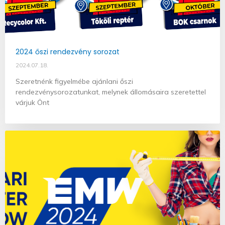
2024 őszi rendezvény sorozat
2024.07.18.
Szeretnénk figyelmébe ajánlani őszi
rendezvénysorozatunkat, melynek állomásaira szeretettel
várjuk Önt