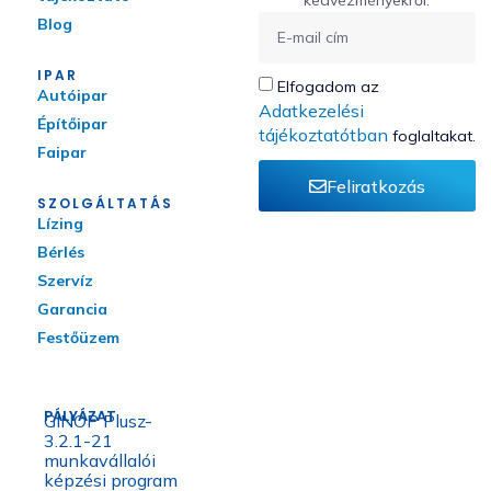
kedvezményekről.
Blog
IPAR
Elfogadom az
Autóipar
Adatkezelési
Építőipar
tájékoztatótban
foglaltakat.
Faipar
Feliratkozás
SZOLGÁLTATÁS
Lízing
Bérlés
Szervíz
Garancia
Festőüzem
PÁLYÁZAT
GINOP Plusz-
3.2.1-21
munkavállalói
képzési program