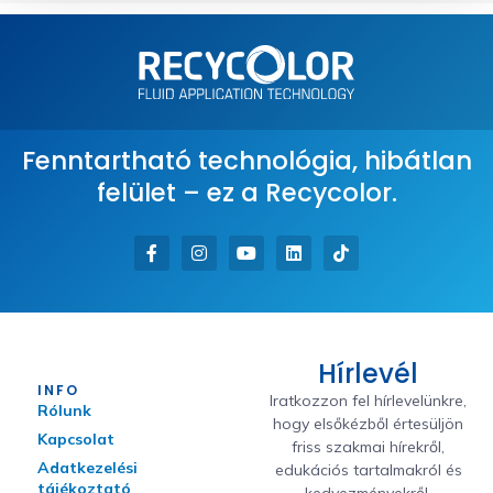
Fenntartható technológia, hibátlan
felület – ez a Recycolor.
Hírlevél
INFO
Iratkozzon fel hírlevelünkre,
Rólunk
hogy elsőkézből értesüljön
Kapcsolat
friss szakmai hírekről,
Adatkezelési
edukációs tartalmakról és
tájékoztató