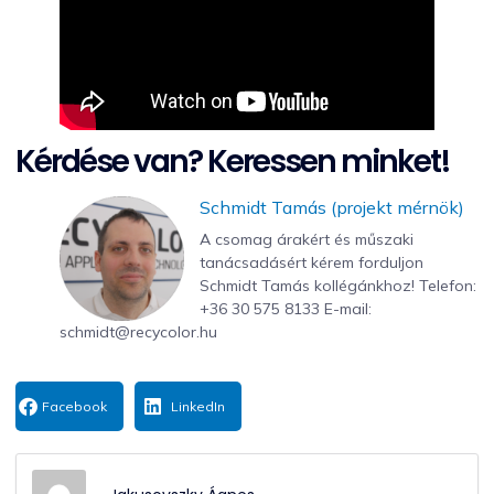
Kérdése van? Keressen minket!
Schmidt Tamás (projekt mérnök)
A csomag árakért és műszaki
tanácsadásért kérem forduljon
Schmidt Tamás kollégánkhoz! Telefon:
‭+36 30 575 8133‬ E-mail:
schmidt@recycolor.hu
Facebook
LinkedIn