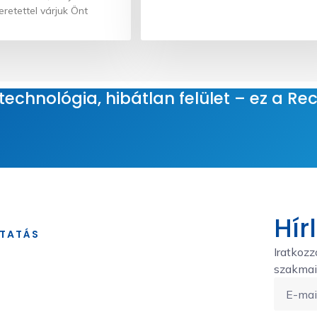
retettel várjuk Önt
echnológia, hibátlan felület – ez a Rec
Hír
TATÁS
Iratkozz
szakmai 