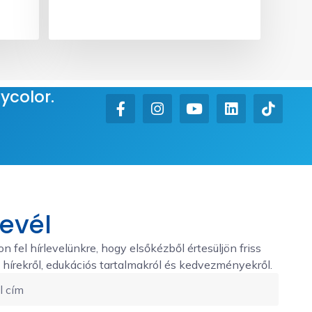
ycolor.
levél
on fel hírlevelünkre, hogy elsőkézből értesüljön friss
hírekről, edukációs tartalmakról és kedvezményekről.