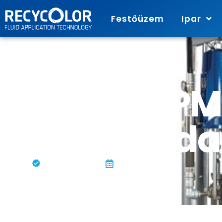
Festőüzem
Ipar
Graco VPM
pasztaada
Jakusovszky Ágnes
április 24, 2023