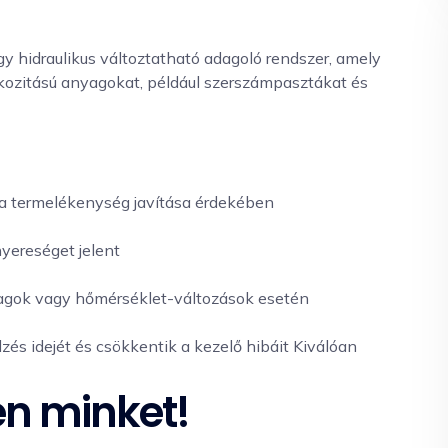
y hidraulikus változtatható adagoló rendszer, amely
zkozitású anyagokat, például szerszámpasztákat és
 a termelékenység javítása érdekében
yereséget jelent
yagok vagy hőmérséklet-változások esetén
zés idejét és csökkentik a kezelő hibáit Kiválóan
en minket!