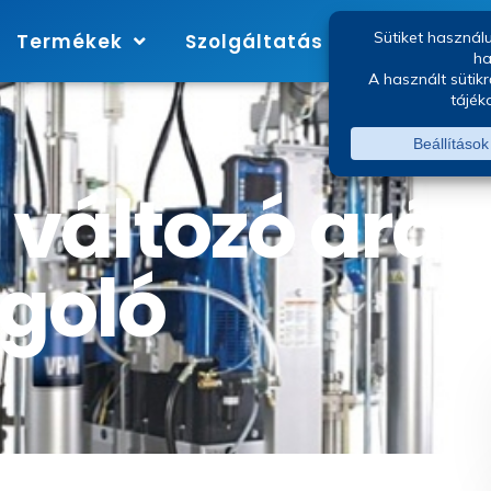
Termékek
Szolgáltatás
Márkák
 változó ará
goló