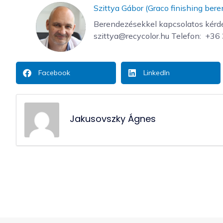
Szittya Gábor (Graco finishing ber
Berendezésekkel kapcsolatos kérdés
szittya@recycolor.hu Telefon: ‭ +3
Facebook
LinkedIn
Jakusovszky Ágnes