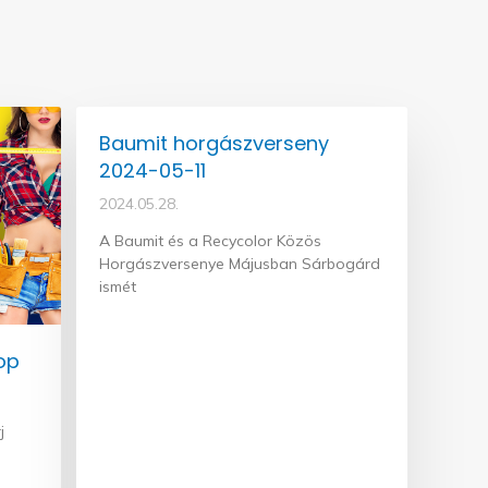
Baumit horgászverseny
2024-05-11
2024.05.28.
A Baumit és a Recycolor Közös
Horgászversenye Májusban Sárbogárd
ismét
op
j