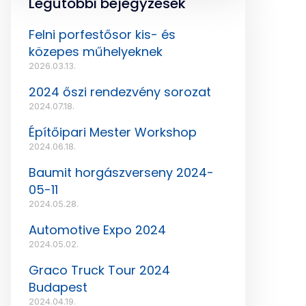
Legutóbbi bejegyzések
Felni porfestősor kis- és
közepes műhelyeknek
2026.03.13.
2024 őszi rendezvény sorozat
2024.07.18.
Építőipari Mester Workshop
2024.06.18.
Baumit horgászverseny 2024-
05-11
2024.05.28.
Automotive Expo 2024
2024.05.02.
Graco Truck Tour 2024
Budapest
2024.04.19.