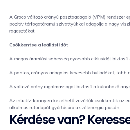
A Graco változó arányú pasztaadagoló (VPM) rendszer eg
pozitív térfogatáramú szivattyúkkal adagolja a nagy vis
ragasztókat.
Csökkentse a leállási időt
A magas áramlási sebesség gyorsabb ciklusidőt biztosít
A pontos, arányos adagolás kevesebb hulladékot, több n
A változó arány rugalmasságot biztosít a különböző an
Az intuitív, könnyen kezelhető vezérlők csökkentik az ed
alkalmas rotorlapát gyártására a szélenergia piacán
Kérdése van? Keress