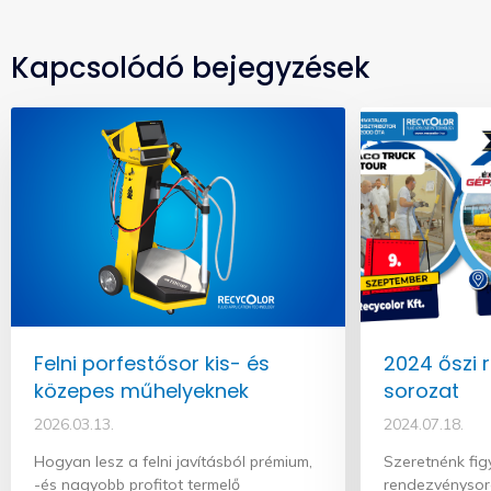
Kapcsolódó bejegyzések
Felni porfestősor kis- és
2024 őszi 
közepes műhelyeknek
sorozat
2026.03.13.
2024.07.18.
Hogyan lesz a felni javításból prémium,
Szeretnénk fig
-és nagyobb profitot termelő
rendezvénysor