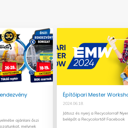
rendezvény
Építőipari Mester Worksh
2024.06.18.
Játssz és nyerj a Recycolorral! Nyer
belépőt a Recycolortól! Facebook
yelmébe ajánlani őszi
ozatunkat, melynek