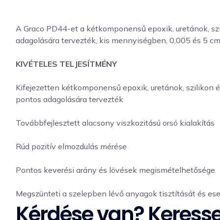
A Graco PD44-et a kétkomponensű epoxik, uretánok, szil
adagolására tervezték, kis mennyiségben, 0,005 és 5 cm
KIVÉTELES TELJESÍTMÉNY
Kifejezetten kétkomponensű epoxik, uretánok, szilikon é
pontos adagolására tervezték
Továbbfejlesztett alacsony viszkozitású orsó kialakítás
Rúd pozitív elmozdulás mérése
Pontos keverési arány és lövések megismételhetősége
Megszünteti a szelepben lévő anyagok tisztítását és 
Kérdése van? Keress