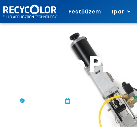
Festőüzem
Ipar
Graco PD4
valve
Jakusovszky Ágnes
április 24, 2023