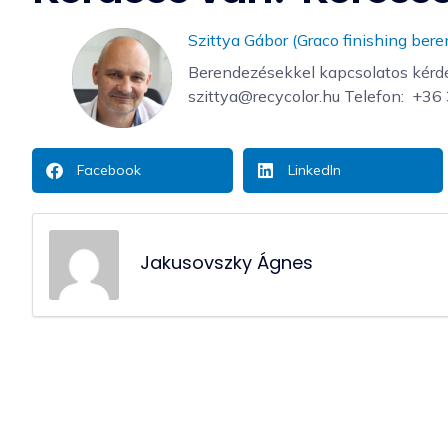
Szittya Gábor (Graco finishing ber
Berendezésekkel kapcsolatos kérdés
szittya@recycolor.hu Telefon: ‭ +3
Facebook
LinkedIn
Jakusovszky Ágnes