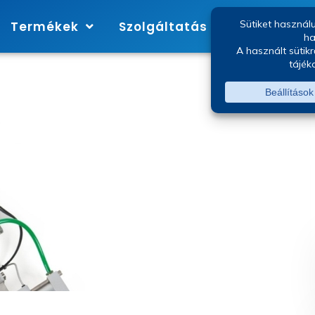
Termékek
Szolgáltatás
Márkák
4 meter mix 