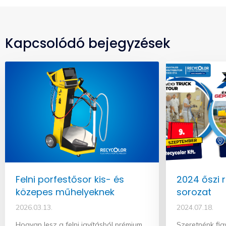
Kapcsolódó bejegyzések
Felni porfestősor kis- és
2024 őszi 
közepes műhelyeknek
sorozat
2026.03.13.
2024.07.18.
Hogyan lesz a felni javításból prémium,
Szeretnénk fig