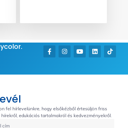
ycolor.
levél
on fel hírlevelünkre, hogy elsőkézből értesüljön friss
hírekről, edukációs tartalmakról és kedvezményekről.