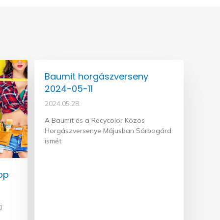
Baumit horgászverseny
2024-05-11
2024.05.28.
A Baumit és a Recycolor Közös
Horgászversenye Májusban Sárbogárd
ismét
op
j