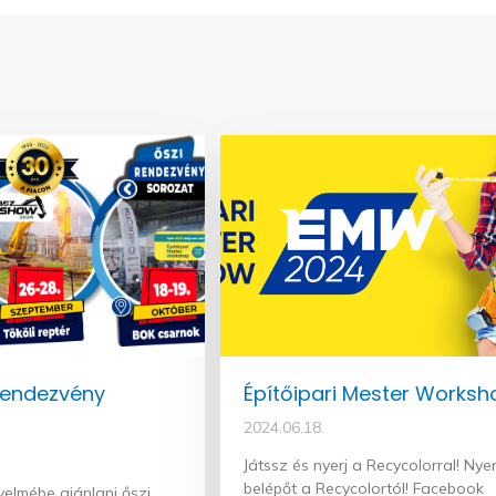
rendezvény
Építőipari Mester Worksh
2024.06.18.
Játssz és nyerj a Recycolorral! Nyer
belépőt a Recycolortól! Facebook
yelmébe ajánlani őszi