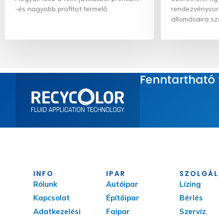
-és nagyobb profitot termelő
rendezvénysor
állomásaira sze
Fenntartható t
INFO
IPAR
SZOLGÁL
Rólunk
Autóipar
Lízing
Kapcsolat
Építőipar
Bérlés
Adatkezelési
Faipar
Szervíz