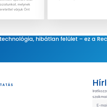
ozatunkat, melynek
retettel várjuk Önt
echnológia, hibátlan felület – ez a Rec
Hír
TATÁS
Iratkozz
szakmai 