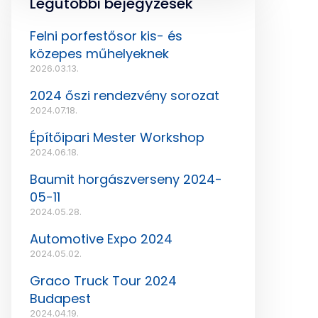
Legutóbbi bejegyzések
Felni porfestősor kis- és
közepes műhelyeknek
2026.03.13.
2024 őszi rendezvény sorozat
2024.07.18.
Építőipari Mester Workshop
2024.06.18.
Baumit horgászverseny 2024-
05-11
2024.05.28.
Automotive Expo 2024
2024.05.02.
Graco Truck Tour 2024
Budapest
2024.04.19.