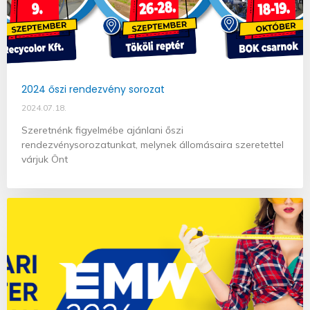
2024 őszi rendezvény sorozat
2024.07.18.
Szeretnénk figyelmébe ajánlani őszi
rendezvénysorozatunkat, melynek állomásaira szeretettel
várjuk Önt