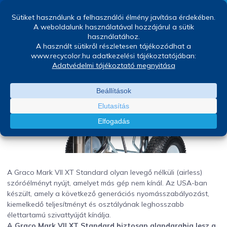
Graco Mark VII XT
Standard
Jakusovszky Ágnes
április 9, 2024
A Graco Mark VII XT Standard olyan levegő nélküli (airless)
szóróélményt nyújt, amelyet más gép nem kínál. Az USA-ban
készült, amely a következő generációs nyomásszabályozást,
kiemelkedő teljesítményt és osztályának leghosszabb
élettartamú szivattyúját kínálja.
A Graco Mark VII XT Standard biztosan alapdarabja lesz a