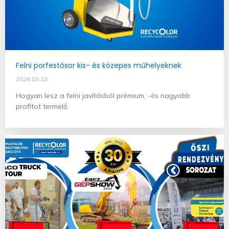
Felni porfestősor kis- és közepes műhelyeknek
2026.03.13.
Hogyan lesz a felni javításból prémium, -és nagyobb
profitot termelő