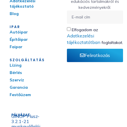
Adatkezelési
edukációs tartalmakról és
tájékoztató
kedvezményekről.
Blog
IPAR
Elfogadom az
Autóipar
Adatkezelési
Építőipar
tájékoztatótban
foglaltakat.
Faipar
Feliratkozás
SZOLGÁLTATÁS
Lízing
Bérlés
Szervíz
Garancia
Festőüzem
PÁLYÁZAT
GINOP Plusz-
3.2.1-21
munkavállalói