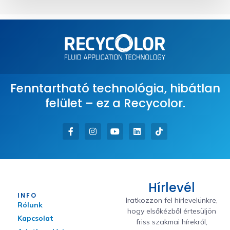
Fenntartható technológia, hibátlan
felület – ez a Recycolor.
Hírlevél
INFO
Iratkozzon fel hírlevelünkre,
Rólunk
hogy elsőkézből értesüljön
Kapcsolat
friss szakmai hírekről,