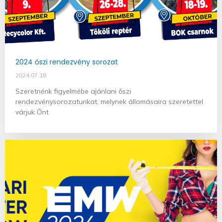
2024 őszi rendezvény sorozat
2024.07.18.
Szeretnénk figyelmébe ajánlani őszi
rendezvénysorozatunkat, melynek állomásaira szeretettel
várjuk Önt