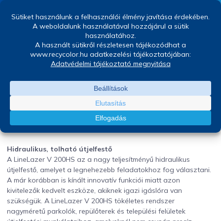
Graco Linelazer V200HS
Jakusovszky Ágnes
április 24, 2023
Hidraulikus, tolható útjelfestő
A LineLazer V 200HS az a nagy teljesítményű hidraulikus
útjelfestő, amelyet a legnehezebb feladatokhoz fog választani.
A már korábban is kínált innovatív funkciói miatt azon
kivitelezők kedvelt eszköze, akiknek igazi igáslóra van
szükségük. A LineLazer V 200HS tökéletes rendszer
nagyméretű parkolók, repülőterek és települési felületek