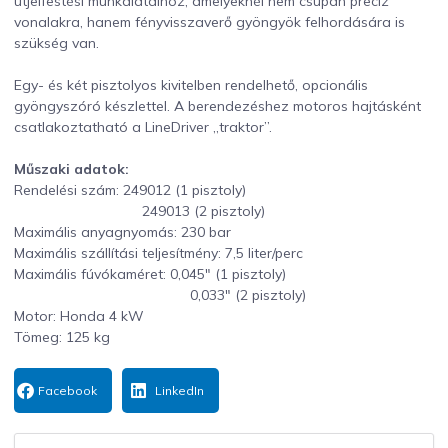
útjelfestési munkálataihoz, amelyeknél nem csupán precíz
vonalakra, hanem fényvisszaverő gyöngyök felhordására is
szükség van.
Egy- és két pisztolyos kivitelben rendelhető, opcionális
gyöngyszóró készlettel. A berendezéshez motoros hajtásként
csatlakoztatható a LineDriver „traktor”.
Műszaki adatok:
Rendelési szám: 249012 (1 pisztoly)
249013 (2 pisztoly)
Maximális anyagnyomás: 230 bar
Maximális szállítási teljesítmény: 7,5 liter/perc
Maximális fúvókaméret: 0,045″ (1 pisztoly)
0,033″ (2 pisztoly)
Motor: Honda 4 kW
Tömeg: 125 kg
Facebook
LinkedIn