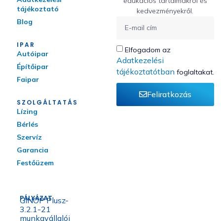
edukációs tartalmakról és
tájékoztató
kedvezményekről.
Blog
IPAR
Elfogadom az
Autóipar
Adatkezelési
Építőipar
tájékoztatótban
foglaltakat.
Faipar
Feliratkozás
SZOLGÁLTATÁS
Lízing
Bérlés
Szervíz
Garancia
Festőüzem
PÁLYÁZAT
GINOP Plusz-
3.2.1-21
munkavállalói