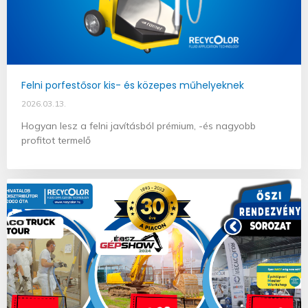
Felni porfestősor kis- és közepes műhelyeknek
2026.03.13.
Hogyan lesz a felni javításból prémium, -és nagyobb
profitot termelő