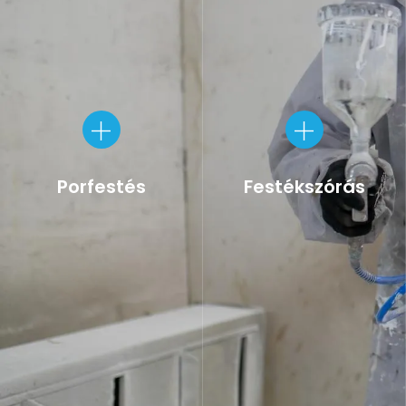
Porfestés
Festékszórás