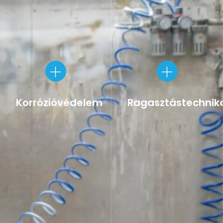
Korrózióvédelem
Ragasztástechnik