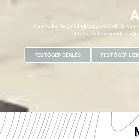
A
Nem tudod, hogy bérelj vagy vásárolj? Bizony
átfogó, professzionális szolgá
FESTŐGÉP BÉRLÉS
FESTŐGÉP LÍZI