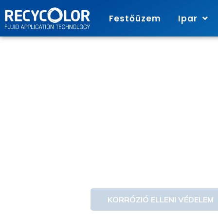
Festőüzem
Ipar
IP
Profess
kompr
KORRÓZIÓ ELLENI VÉDELEM