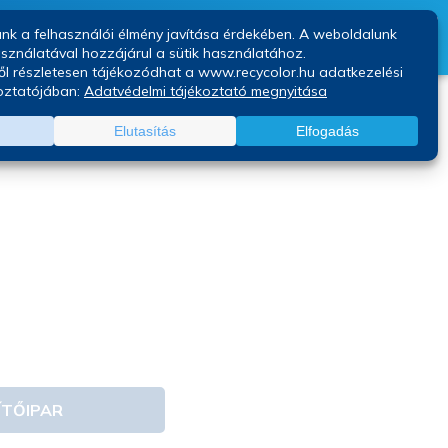
Kapcsolat
Blog
PEK
ékszórás
nélkül
ÍTŐIPAR