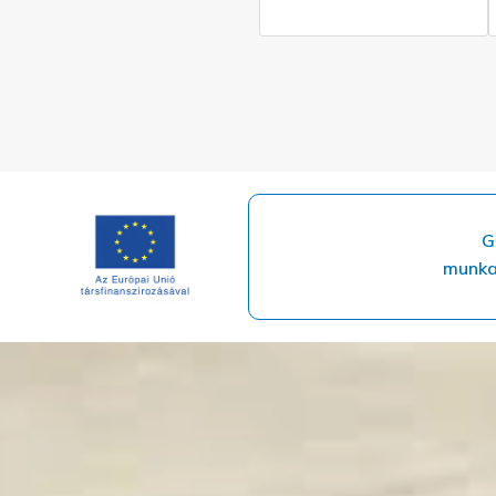
G
munka