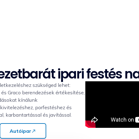
kszóró pisztoly, felületkezelés, műgyanta padló, pu
rózióvédelem, Graco – minden egy helyen a profi 
ezetbarát ipari festés 
ületkezeléshez szükséged lehet:
ép és Graco berendezések értékesítése,
dásokat kínálunk
ivitelezéshez, porfestéshez és
, karbantartással és javítással.
Autóipar