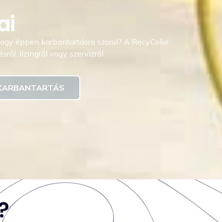
ai
vagy éppen karbantartásra szorul? A RecyColor
ről, lízingről vagy szervizről.
- KARBANTARTÁS
?