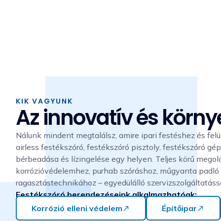
Airless festékszóró, festé
gép, kor
KIK VAGYUNK
Az innovatív és körny
Nálunk mindent megtalálsz, amire ipari festéshez és fel
airless festékszóró, festékszóró pisztoly, festékszóró g
bérbeadása és lízingelése egy helyen. Teljes körű megol
korrózióvédelemhez, purhab szóráshoz, műgyanta padló k
ragasztástechnikához – egyedülálló szervizszolgáltatással
Festékszóró berendezéseink alkalmazhatóak:
Korrózió elleni védelem
Építőipar