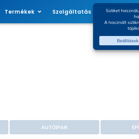
Termékek
Szolgáltatás
Márkák
ARI FESTÉS & FESTÉKSZÓRÓ GÉ
zionális fest
omisszumok 
AUTÓIPAR
ÉP