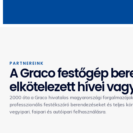
PARTNEREINK
A Graco festőgép be
elkötelezett hívei va
2000 óta a Graco hivatalos magyarországi forgalmazója
professzionális festékszóró berendezéseket és teljes körű 
vegyipari, faipari és autóipari felhasználásra.