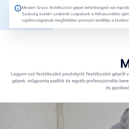
Minden Graco festékszóró gépet lehetőséged van kipróbáln
Szükség esetén szakértő csapatunk a felhasználási ig
sajátosságainak megfelelően precízen beállítja a kiválas
M
Legyen szó festékszóró pisztolyról, festékszóró gépről 
gépek, műgyanta padlók és egyéb professzionális bere
és gazdasá