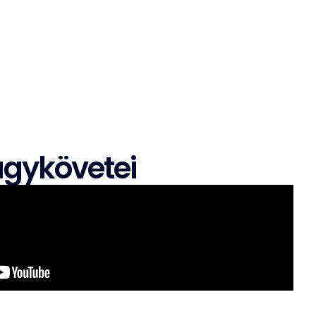
rhab szóró gép, festékszóró
munkához.
nagykövetei