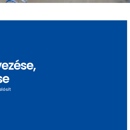
Korrózióvédelem
Ragasztástechnika
Korrózióvédelem
Ragasztástechnikai
vezése,
fémfelületek tartós
gépek precíz és hatékony
megóvására – megelőzi
anyagrögzítéshez – ipari,
se
a rozsdásodást, növeli
építőipari és gyártási
az élettartamot ipari,
feladatokhoz, különféle
lósít
mezőgazdasági és
anyagok gyors
építőipari környezetben.
kötéséhez.
Tovább
Tovább