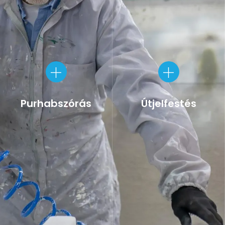
Purhabszórás
Útjelfestés