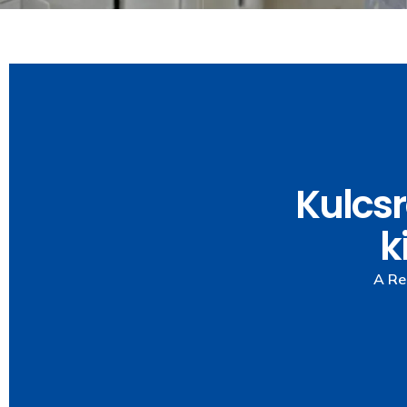
Porfestés
Festékszórás
Tartós és esztétikus
Professzionális
Kulcsr
felületkezelés
festékszórás sima,
porfestéssel – modern
egyenletes felületért –
k
technológia fémfelületek
gyors és hatékony
védelmére és
megoldás bútorok,
A Re
színezésére, kültéri és
gépek vagy fémfelületek
beltéri felhasználásra
esztétikus festéséhez.
egyaránt.
Tovább
Tovább