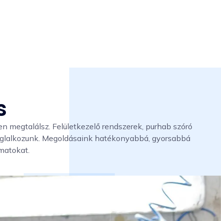
s
en megtalálsz. Felületkezelő rendszerek, purhab szóró
foglalkozunk. Megoldásaink hatékonyabbá, gyorsabbá
amatokat.