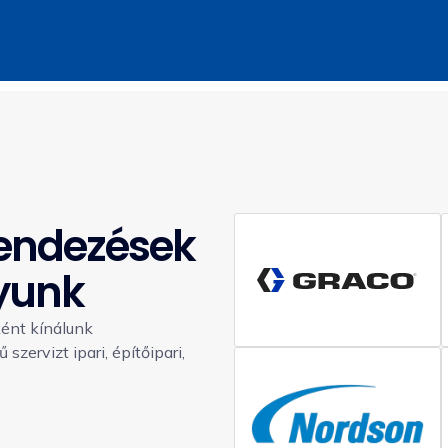
rendezések
gyunk
ként kínálunk
szervizt ipari, építőipari,