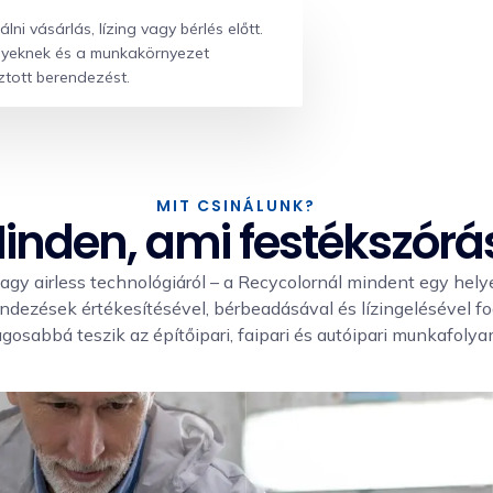
i vásárlás, lízing vagy bérlés előtt.
ényeknek és a munkakörnyezet
ztott berendezést.
MIT CSINÁLUNK?
inden, ami festékszórá
vagy airless technológiáról – a Recycolornál mindent egy hely
ndezések értékesítésével, bérbeadásával és lízingelésével 
gosabbá teszik az építőipari, faipari és autóipari munkafoly