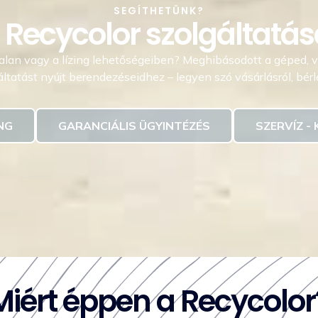
SEGÍTHETÜNK?
 Recycolor szolgáltatás
talan vagy a lízing lehetőségeiben? Meghibásodott a géped, 
ltatást nyújt berendezéseidhez – legyen szó vásárlásról, bérlés
NG
GARANCIÁLIS ÜGYINTÉZÉS
SZERVÍZ 
Miért éppen a Recycolor